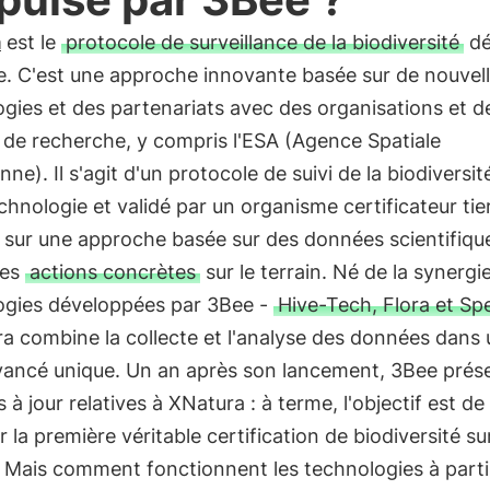
a
est le
protocole de surveillance de la biodiversité
dé
e. C'est une approche innovante basée sur de nouvel
gies et des partenariats avec des organisations et d
s de recherche, y compris l'ESA (Agence Spatiale
ne). Il s'agit d'un protocole de suivi de la biodiversi
echnologie et validé par un organisme certificateur tier
 sur une approche basée sur des données scientifiqu
des
actions concrètes
sur le terrain. Né de la synergi
ogies développées par 3Bee -
Hive-Tech, Flora et S
a combine la collecte et l'analyse des données dans 
vancé unique. Un an après son lancement, 3Bee prés
s à jour relatives à XNatura : à terme, l'objectif est de
 la première véritable certification de biodiversité sur
 Mais comment fonctionnent les technologies à parti