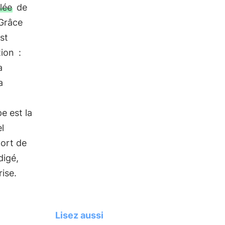
lée
de
 Grâce
st
tion
:
a
a
pe est la
l
port de
digé,
ise.
Lisez aussi