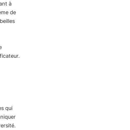
ant à
tème de
beilles
e
icateur.
es qui
uniquer
ersité.