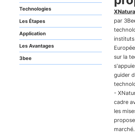
Technologies
XNatur
par 3Be
Les Étapes
technolo
Application
institut
Les Avantages
Européen
sur la t
3bee
s'appuie
guider 
technol
- XNatur
cadre a
les mise
proposer
marché.