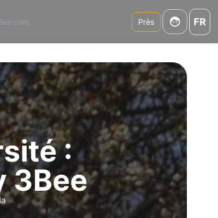
FR
3Bee.com
Près
sité :
y 3Bee
la