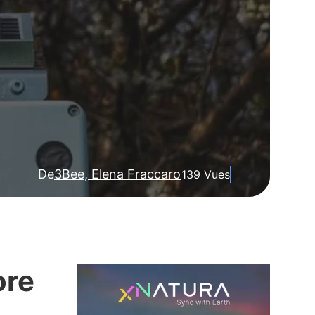
De
3Bee, Elena Fraccaro
139 Vues
ore