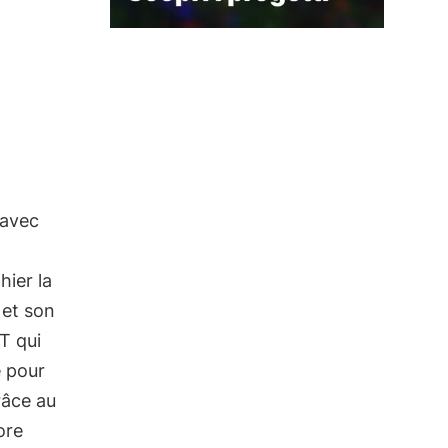
 avec
hier la
 et son
oT qui
e pour
râce au
ore