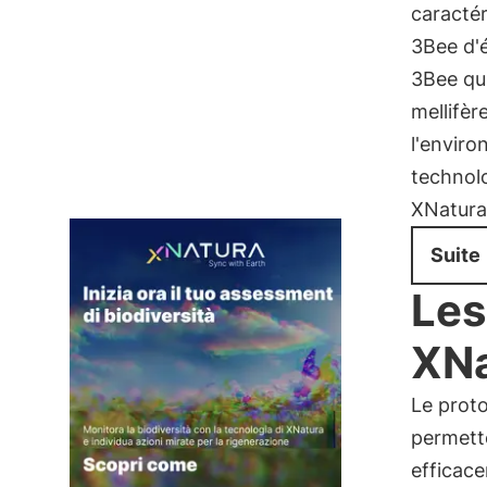
caractér
3Bee d'
3Bee qui
mellifèr
l'envir
technolo
XNatura 
Suite
Les
XNa
Le proto
permette
efficace