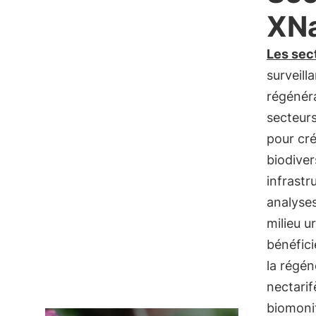
XNa
Les sec
surveill
régénér
secteurs
pour cré
biodivers
infrastr
analyses
milieu u
bénéfici
la régén
nectarif
biomonit