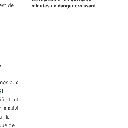
est de
minutes un danger croissant
e
rmes aux
RI
,
fie tout
le suivi
ur la
que de