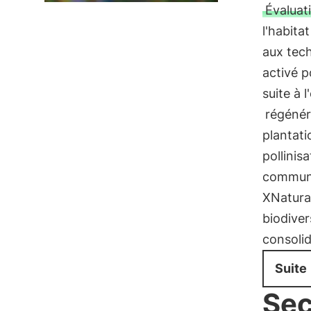
Évaluat
l'habita
aux tec
activé 
suite à 
régénér
plantati
pollinis
communic
XNatura 
biodiver
consolid
Suite
Sec