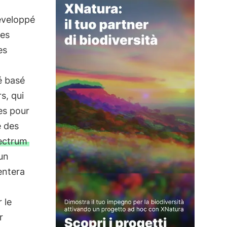
veloppé
les
es
té basé
s, qui
es pour
e des
pectrum
un
entera
 le
r