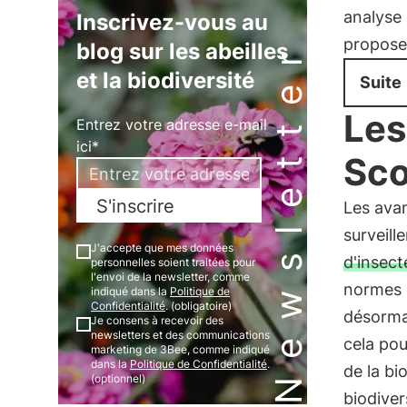
analyse 
Inscrivez-vous au
propose
Newsletter
blog sur les abeilles
et la biodiversité
Suite
Les
Entrez votre adresse e-mail
ici*
Sco
S'inscrire
Les avan
surveille
J'accepte que mes données
d'insect
personnelles soient traitées pour
l'envoi de la newsletter, comme
normes d
indiqué dans la
Politique de
Confidentialité
. (obligatoire)
désormai
Je consens à recevoir des
newsletters et des communications
cela pou
marketing de 3Bee, comme indiqué
dans la
Politique de Confidentialité
.
de la bi
(optionnel)
biodiver