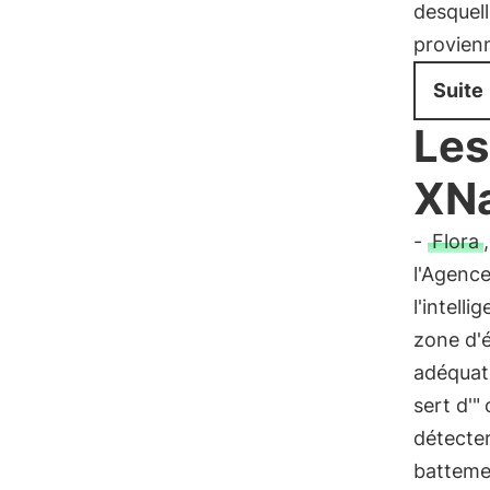
desquell
provienn
Suite
Les
XNa
-
Flora
l'Agence
l'intelli
zone d'é
adéquati
sert d'"
détecter
battemen