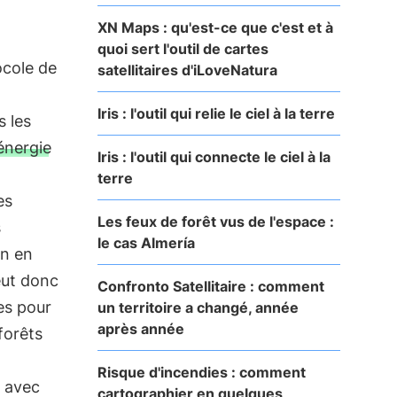
XN Maps : qu'est-ce que c'est et à
quoi sert l'outil de cartes
ocole de
satellitaires d'iLoveNatura
Iris : l'outil qui relie le ciel à la terre
 les
'énergie
Iris : l'outil qui connecte le ciel à la
terre
es
Les feux de forêt vus de l'espace :
s
le cas Almería
on en
eut donc
Confronto Satellitaire : comment
ées pour
un territoire a changé, année
après année
forêts
Risque d'incendies : comment
s avec
cartographier en quelques