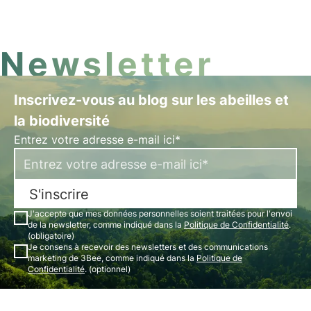
: des boîtes-cadeaux spéciales pour la protection
de la biodiversité.
Newsletter
Inscrivez-vous au blog sur les abeilles et
la biodiversité
Entrez votre adresse e-mail ici*
S'inscrire
J'accepte que mes données personnelles soient traitées pour l'envoi
de la newsletter, comme indiqué dans la
Politique de Confidentialité
.
(obligatoire)
Je consens à recevoir des newsletters et des communications
marketing de 3Bee, comme indiqué dans la
Politique de
Confidentialité
. (optionnel)