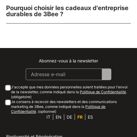
Pourquoi choisir les cadeaux d'entreprise
durables de 3Bee ?
Abonnez-vous à la newsletter
Instagram
Facebook
Linkedin
Youtube
J'accepte que mes données personnelles soient traitées pour l'envoi
de la newsletter, comme indiqué dans la
Politique de Confidentialité
.
(obligatoire)
Je consens à recevoir des newsletters et des communications
marketing de 3Bee, comme indiqué dans la
Politique de
Confidentialité
. (optionnel)
IT
EN
DE
FR
ES
Biodiversité et Régénération