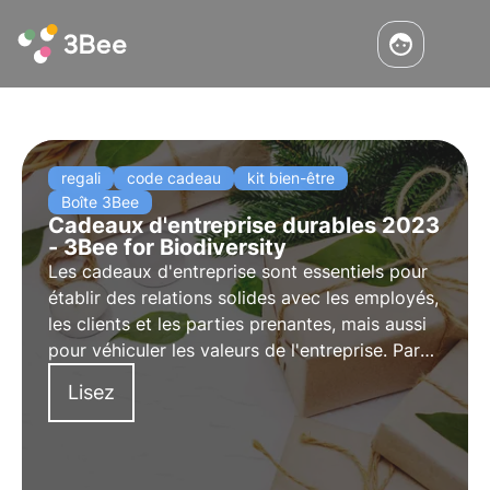
regali
code cadeau
kit bien-être
Boîte 3Bee
Cadeaux d'entreprise durables 2023
- 3Bee for Biodiversity
Les cadeaux d'entreprise sont essentiels pour
établir des relations solides avec les employés,
les clients et les parties prenantes, mais aussi
pour véhiculer les valeurs de l'entreprise. Parmi
ces valeurs, la durabilité occupe une place de
Lisez
plus en plus importante. Découvrez les
cadeaux d'entreprise durables de 3Bee :
choisissez et offrez la biodiversité.