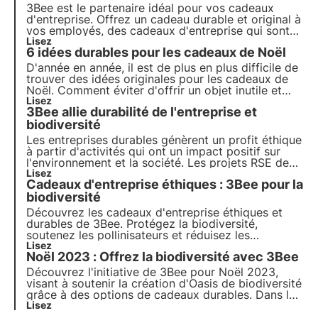
3Bee est le partenaire idéal pour vos cadeaux
d'entreprise. Offrez un cadeau durable et original à
vos employés, des cadeaux d'entreprise qui sont
bons pour l'environnement. Offrez le cadeau
Lisez
6 idées durables pour les cadeaux de Noël
d'adoption d'une ruche et rendez votre entreprise
durable avec 3Bee.
D'année en année, il est de plus en plus difficile de
trouver des idées originales pour les cadeaux de
Noël. Comment éviter d'offrir un objet inutile et
impersonnel ? 3Bee vous apporte la solution avec
Lisez
3Bee allie durabilité de l'entreprise et
ses projets dédiés à la protection de la biodiversité
: transparents, sensibilisants et inoubliables.
biodiversité
Les entreprises durables génèrent un profit éthique
à partir d'activités qui ont un impact positif sur
l'environnement et la société. Les projets RSE de
3Bee régénèrent la biodiversité. Découvrez
Lisez
Cadeaux d'entreprise éthiques : 3Bee pour la
comment être (plus) durable et comment protéger
la biodiversité en impliquant vos employés.
biodiversité
Découvrez les cadeaux d'entreprise éthiques et
durables de 3Bee. Protégez la biodiversité,
soutenez les pollinisateurs et réduisez les
émissions de CO2.Offrez des ruches
Lisez
Noël 2023 : Offrez la biodiversité avec 3Bee
technologiques, des arbres à nectar et la Polly
House pour une empreinte écologique et une
Découvrez l'initiative de 3Bee pour Noël 2023,
image de marque socialement responsable
visant à soutenir la création d'Oasis de biodiversité
grâce à des options de cadeaux durables. Dans le
cadre de "Offrez la biodiversité en cadeau", 3Bee
Lisez
lance également la nouvelle édition de 3Bee Boxes