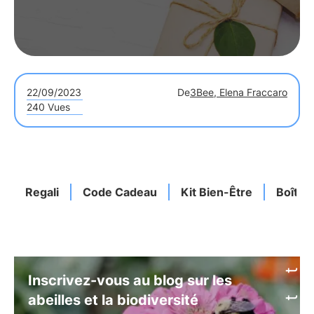
22/09/2023
De
3Bee, Elena Fraccaro
240 Vues
Regali
Code Cadeau
Kit Bien-Être
Boîte 
Inscrivez-vous au blog sur les
abeilles et la biodiversité