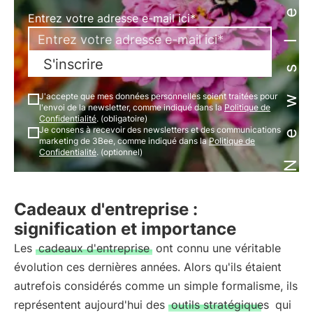
Newsletter
Entrez votre adresse e-mail ici*
S'inscrire
J'accepte que mes données personnelles soient traitées pour
l'envoi de la newsletter, comme indiqué dans la
Politique de
Confidentialité
. (obligatoire)
Je consens à recevoir des newsletters et des communications
marketing de 3Bee, comme indiqué dans la
Politique de
Confidentialité
. (optionnel)
Cadeaux d'entreprise :
signification et importance
Les
cadeaux d'entreprise
ont connu une véritable
évolution ces dernières années. Alors qu'ils étaient
autrefois considérés comme un simple formalisme, ils
représentent aujourd'hui des
outils stratégiques
qui