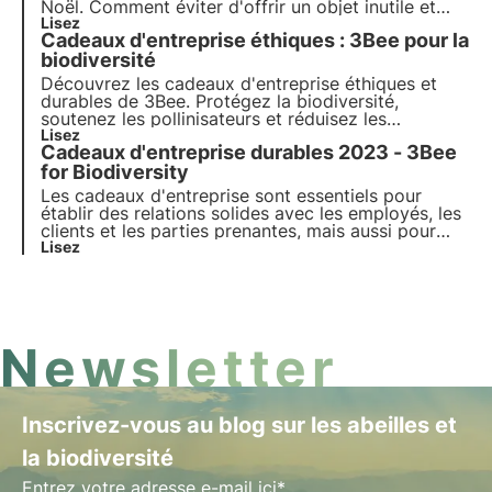
Noël. Comment éviter d'offrir un objet inutile et
impersonnel ? 3Bee vous apporte la solution avec
Lisez
Cadeaux d'entreprise éthiques : 3Bee pour la
ses projets dédiés à la protection de la biodiversité
: transparents, sensibilisants et inoubliables.
biodiversité
Découvrez les cadeaux d'entreprise éthiques et
durables de 3Bee. Protégez la biodiversité,
soutenez les pollinisateurs et réduisez les
émissions de CO2.Offrez des ruches
Lisez
Cadeaux d'entreprise durables 2023 - 3Bee
technologiques, des arbres à nectar et la Polly
House pour une empreinte écologique et une
for Biodiversity
image de marque socialement responsable
Les cadeaux d'entreprise sont essentiels pour
établir des relations solides avec les employés, les
clients et les parties prenantes, mais aussi pour
véhiculer les valeurs de l'entreprise. Parmi ces
Lisez
valeurs, la durabilité occupe une place de plus en
plus importante. Découvrez les cadeaux
d'entreprise durables de 3Bee : choisissez et offrez
la biodiversité.
Newsletter
Inscrivez-vous au blog sur les abeilles et
la biodiversité
Entrez votre adresse e-mail ici*