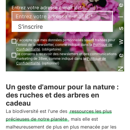
Newsletter
Entrez votre adresse e-mail ici*
S'inscrire
J'accepte que mes données personnelles soient traitées pour
l'envoi de la newsletter, comme indiqué dans la
Politique de
Confidentialité
. (obligatoire)
Je consens à recevoir des newsletters et des communications
marketing de 3Bee, comme indiqué dans la
Politique de
Confidentialité
. (optionnel)
Un geste d'amour pour la nature :
des ruches et des arbres en
cadeau
La biodiversité est l'une des
ressources les plus
précieuses de notre planète
, mais elle est
malheureusement de plus en plus menacée par les