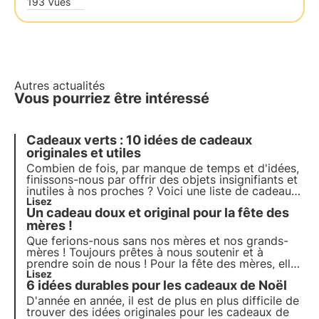
193 Vues
Autres actualités
Vous pourriez être intéressé
Cadeaux verts : 10 idées de cadeaux
originales et utiles
Combien de fois, par manque de temps et d'idées,
finissons-nous par offrir des objets insignifiants et
inutiles à nos proches ? Voici une liste de cadeaux
écologiques avec 10 idées de cadeaux originales
Lisez
Un cadeau doux et original pour la fête des
qui conviendront à tout le monde ! Faites des
cadeaux spéciaux, utiles et non triviaux.
mères !
Que ferions-nous sans nos mères et nos grands-
mères ! Toujours prêtes à nous soutenir et à
prendre soin de nous ! Pour la fête des mères, elles
méritent de recevoir un cadeau unique et original,
Lisez
6 idées durables pour les cadeaux de Noël
à leur image. Une ruche 3Bee est le cadeau idéal,
une surprise douce et durable ! ? ???
D'année en année, il est de plus en plus difficile de
trouver des idées originales pour les cadeaux de