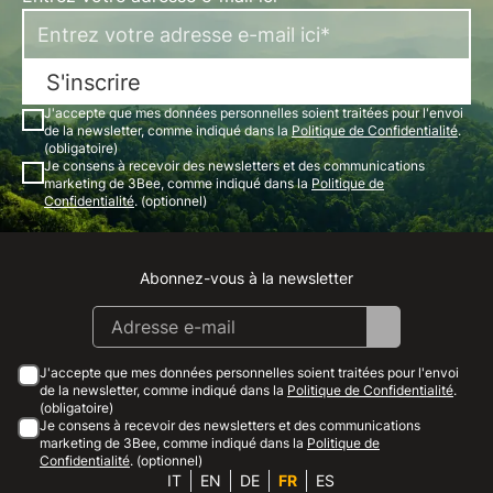
S'inscrire
J'accepte que mes données personnelles soient traitées pour l'envoi
de la newsletter, comme indiqué dans la
Politique de Confidentialité
.
(obligatoire)
Je consens à recevoir des newsletters et des communications
marketing de 3Bee, comme indiqué dans la
Politique de
Confidentialité
. (optionnel)
Abonnez-vous à la newsletter
Instagram
Facebook
Linkedin
Youtube
J'accepte que mes données personnelles soient traitées pour l'envoi
de la newsletter, comme indiqué dans la
Politique de Confidentialité
.
(obligatoire)
Je consens à recevoir des newsletters et des communications
marketing de 3Bee, comme indiqué dans la
Politique de
Confidentialité
. (optionnel)
IT
EN
DE
FR
ES