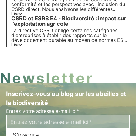
atteindre.
conformité et les perspectives avec l'inclusion du
CSRD direct. Nous analysons les différentes
réformes initiées en Italie dans le but de prendre
Lisez
CSRD et ESRS E4 - Biodiversité : impact sur
une longueur d'avance sur les autres pays de l'UE
en matière de transition durable.
l'exploitation agricole
La directive CSRD oblige certaines catégories
d'entreprises à établir des rapports sur le
développement durable au moyen de normes ESRS
fondées sur le principe de la double matérialité. En
Lisez
particulier, la norme ESRS E4 exige des rapports
sur les impacts et les dépendances de la
biodiversité et des écosystèmes.
Newsletter
Inscrivez-vous au blog sur les abeilles et
la biodiversité
Entrez votre adresse e-mail ici*
S'inscrire