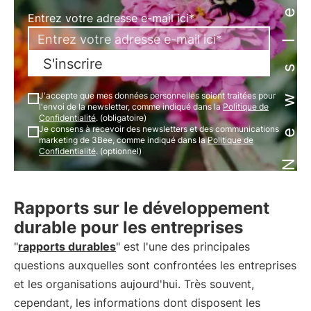
Newsletter
Entrez votre adresse e-mail ici*
S'inscrire
J'accepte que mes données personnelles soient traitées pour
l'envoi de la newsletter, comme indiqué dans la
Politique de
Confidentialité
. (obligatoire)
Je consens à recevoir des newsletters et des communications
marketing de 3Bee, comme indiqué dans la
Politique de
Confidentialité
. (optionnel)
Rapports sur le développement
durable pour les entreprises
"
rapports durables
" est l'une des principales
questions auxquelles sont confrontées les entreprises
et les organisations aujourd'hui. Très souvent,
cependant, les informations dont disposent les