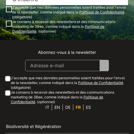
J'accepte que mes données personnelles soient traitées pour l'envoi
de la newsletter, comme indiqué dans la
Politique de Confidentialité
.
(obligatoire)
Je consens à recevoir des newsletters et des communications
marketing de 3Bee, comme indiqué dans la
Politique de
Confidentialité
. (optionnel)
Abonnez-vous à la newsletter
Instagram
Facebook
Linkedin
Youtube
J'accepte que mes données personnelles soient traitées pour l'envoi
de la newsletter, comme indiqué dans la
Politique de Confidentialité
.
(obligatoire)
Je consens à recevoir des newsletters et des communications
marketing de 3Bee, comme indiqué dans la
Politique de
Confidentialité
. (optionnel)
IT
EN
DE
FR
ES
Biodiversité et Régénération