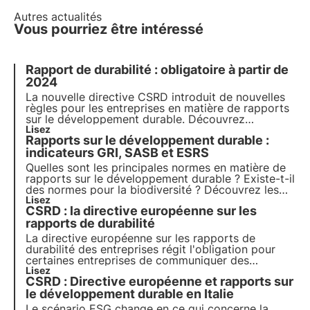
Autres actualités
Vous pourriez être intéressé
Rapport de durabilité : obligatoire à partir de
2024
La nouvelle directive CSRD introduit de nouvelles
règles pour les entreprises en matière de rapports
sur le développement durable. Découvrez
comment naviguer dans les nouvelles
Lisez
Rapports sur le développement durable :
réglementations et si votre entreprise est couverte
par la nouvelle directive. Choisissez 3Bee pour
indicateurs GRI, SASB et ESRS
votre rapport de durabilité.
Quelles sont les principales normes en matière de
rapports sur le développement durable ? Existe-t-il
des normes pour la biodiversité ? Découvrez les
normes GRI, SASB et ESRS dans cet article.
Lisez
CSRD : la directive européenne sur les
Apprenez-en plus avec Pills from the Oasis,
l'académie numérique de 3Bee pour les
rapports de durabilité
professionnels du développement durable.
La directive européenne sur les rapports de
durabilité des entreprises régit l'obligation pour
certaines entreprises de communiquer des
informations non financières par le biais de la
Lisez
CSRD : Directive européenne et rapports sur
préparation d'un rapport de durabilité. Nous
examinons de plus près les objectifs de la directive
le développement durable en Italie
et la manière dont les entreprises doivent les
Le scénario ESG change en ce qui concerne la