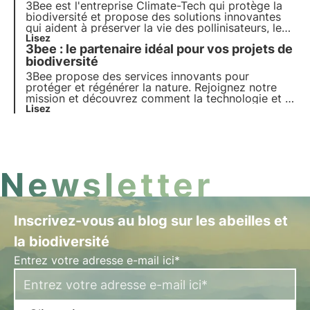
la régénération de la biodiversité.
3Bee est l'entreprise Climate-Tech qui protège la
biodiversité et propose des solutions innovantes
qui aident à préserver la vie des pollinisateurs, les
gardiens de la santé de nos écosystèmes.
Lisez
3bee : le partenaire idéal pour vos projets de
Découvrez comment 3Bee travaille à la
régénération de la biodiversité.
biodiversité
3Bee propose des services innovants pour
protéger et régénérer la nature. Rejoignez notre
mission et découvrez comment la technologie et la
durabilité se rejoignent pour créer un avenir plus
Lisez
vert pour les entreprises et la planète.
Newsletter
Inscrivez-vous au blog sur les abeilles et
la biodiversité
Entrez votre adresse e-mail ici*