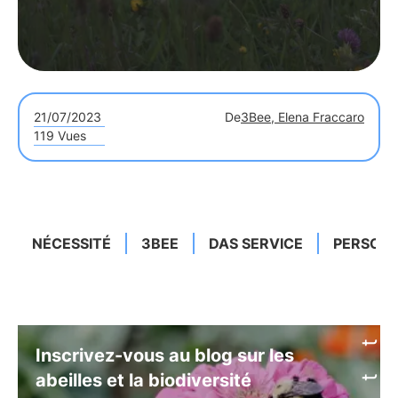
21/07/2023
De
3Bee, Elena Fraccaro
119 Vues
NÉCESSITÉ
3BEE
DAS SERVICE
PERSONN
Inscrivez-vous au blog sur les
abeilles et la biodiversité