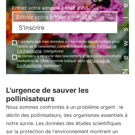
Newsletter
Entrez votre adresse e-mail ici*
S'inscrire
J'accepte que mes données personnelles soient traitées pour
l'envoi de la newsletter, comme indiqué dans la
Politique de
Confidentialité
. (obligatoire)
Je consens à recevoir des newsletters et des communications
marketing de 3Bee, comme indiqué dans la
Politique de
Confidentialité
. (optionnel)
L'urgence de sauver les
pollinisateurs
Nous sommes confrontés à un problème urgent : le
déclin des pollinisateurs, des organismes essentiels à
notre survie. Les données des études scientifiques
sur la protection de l'environnement montrent un