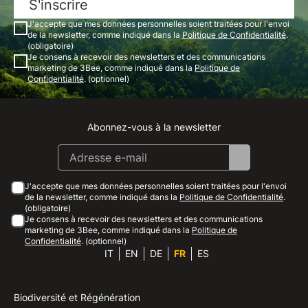
S'inscrire
J'accepte que mes données personnelles soient traitées pour l'envoi
de la newsletter, comme indiqué dans la
Politique de Confidentialité
.
(obligatoire)
Je consens à recevoir des newsletters et des communications
marketing de 3Bee, comme indiqué dans la
Politique de
Confidentialité
. (optionnel)
Abonnez-vous à la newsletter
Instagram
Facebook
Linkedin
Youtube
J'accepte que mes données personnelles soient traitées pour l'envoi
de la newsletter, comme indiqué dans la
Politique de Confidentialité
.
(obligatoire)
Je consens à recevoir des newsletters et des communications
marketing de 3Bee, comme indiqué dans la
Politique de
Confidentialité
. (optionnel)
IT
EN
DE
FR
ES
Biodiversité et Régénération