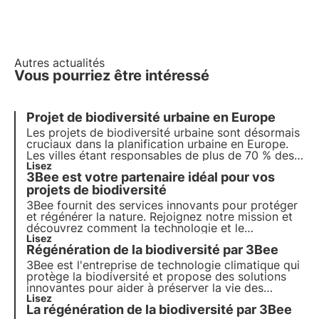
Autres actualités
Vous pourriez être intéressé
Projet de biodiversité urbaine en Europe
Les projets de biodiversité urbaine sont désormais
cruciaux dans la planification urbaine en Europe.
Les villes étant responsables de plus de 70 % des
émissions mondiales de carbone, il est devenu
Lisez
3Bee est votre partenaire idéal pour vos
essentiel d'intégrer des solutions basées sur la
nature pour réduire l'impact environnemental.
projets de biodiversité
3Bee fournit des services innovants pour protéger
et régénérer la nature. Rejoignez notre mission et
découvrez comment la technologie et le
développement durable se rejoignent pour créer un
Lisez
Régénération de la biodiversité par 3Bee
avenir plus vert pour les entreprises et la planète.
3Bee est l'entreprise de technologie climatique qui
protège la biodiversité et propose des solutions
innovantes pour aider à préserver la vie des
pollinisateurs, gardiens de la santé de nos
Lisez
La régénération de la biodiversité par 3Bee
écosystèmes. Découvrez comment 3Bee travaille à