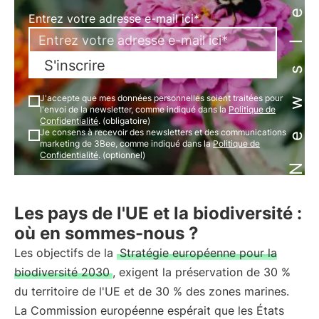
Newsletter
Entrez votre adresse e-mail ici*
S'inscrire
J'accepte que mes données personnelles soient traitées pour
l'envoi de la newsletter, comme indiqué dans la
Politique de
Confidentialité
. (obligatoire)
Je consens à recevoir des newsletters et des communications
marketing de 3Bee, comme indiqué dans la
Politique de
Confidentialité
. (optionnel)
Les pays de l'UE et la biodiversité :
où en sommes-nous ?
Les objectifs de la
Stratégie européenne pour la
biodiversité 2030
, exigent la préservation de 30 %
du territoire de l'UE et de 30 % des zones marines.
La Commission européenne espérait que les États