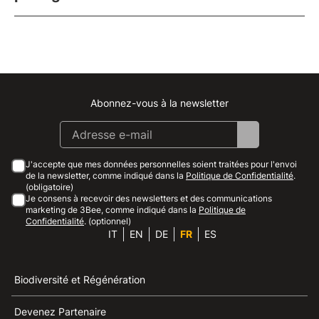
Abonnez-vous à la newsletter
Instagram
Facebook
Linkedin
Youtube
J'accepte que mes données personnelles soient traitées pour l'envoi
de la newsletter, comme indiqué dans la
Politique de Confidentialité
.
(obligatoire)
Je consens à recevoir des newsletters et des communications
marketing de 3Bee, comme indiqué dans la
Politique de
Confidentialité
. (optionnel)
IT
EN
DE
FR
ES
Biodiversité et Régénération
Devenez Partenaire