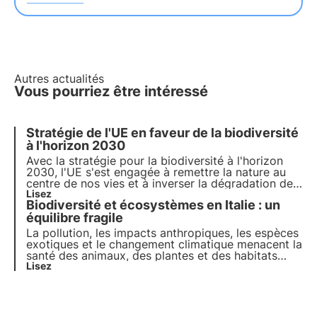
Autres actualités
Vous pourriez être intéressé
Stratégie de l'UE en faveur de la biodiversité
à l'horizon 2030
Avec la stratégie pour la biodiversité à l'horizon
2030, l'UE s'est engagée à
remettre la nature au
centre de nos vies
et à inverser la dégradation des
écosystèmes.
Lisez
En adoptant un arbre nectarifère
Biodiversité et écosystèmes en Italie : un
3Bee
, vous pouvez contribuer à régénérer la
biodiversité pour le bien-être des personnes, du
équilibre fragile
climat et de la planète.
La pollution, les impacts anthropiques, les espèces
exotiques et le changement climatique menacent la
santé des animaux, des plantes et des habitats
dans lesquels ils vivent. Le programme des Nations
Lisez
unies pour 2030 appelle à la protection et à la
restauration. Mais il est nécessaire d'agir
rapidement.