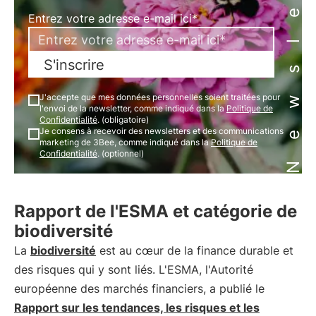
Newsletter
Entrez votre adresse e-mail ici*
S'inscrire
J'accepte que mes données personnelles soient traitées pour
l'envoi de la newsletter, comme indiqué dans la
Politique de
Confidentialité
. (obligatoire)
Je consens à recevoir des newsletters et des communications
marketing de 3Bee, comme indiqué dans la
Politique de
Confidentialité
. (optionnel)
Rapport de l'ESMA et catégorie de
biodiversité
La
biodiversité
est au cœur de la finance durable et
des risques qui y sont liés. L'ESMA, l'Autorité
européenne des marchés financiers, a publié le
Rapport sur les tendances, les risques et les