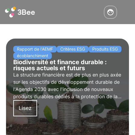
Rapport de l'AEMF
Critères ESG
Produits ESG
écoblanchiment
Biodiversité et finance durable :
risques actuels et futurs
La structure financière est de plus en plus axée
sur les objectifs de développement durable de
l'Agenda 2030 avec l'inclusion de nouveaux
produits durables dédiés à la protection de la
biodiversité. Le rapport de l'ESMA souligne
Lisez
l'importance des rapports d'évaluation pour
éviter le risque d'écoblanchiment.