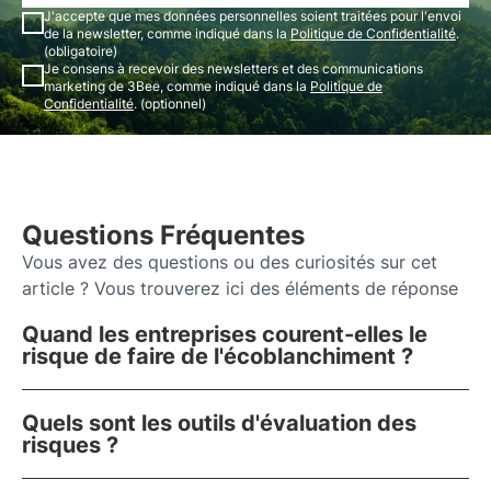
J'accepte que mes données personnelles soient traitées pour l'envoi
de la newsletter, comme indiqué dans la
Politique de Confidentialité
.
(obligatoire)
Je consens à recevoir des newsletters et des communications
marketing de 3Bee, comme indiqué dans la
Politique de
Confidentialité
. (optionnel)
Questions Fréquentes
Vous avez des questions ou des curiosités sur cet
article ? Vous trouverez ici des éléments de réponse
Quand les entreprises courent-elles le
risque de faire de l'écoblanchiment ?
Quels sont les outils d'évaluation des
risques ?