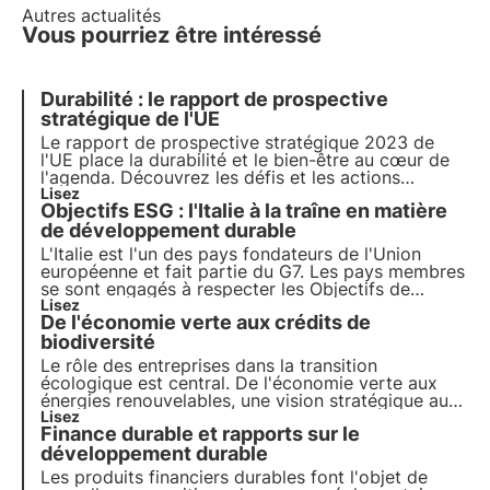
Autres actualités
Vous pourriez être intéressé
Durabilité : le rapport de prospective
stratégique de l'UE
Le rapport de prospective stratégique 2023 de
l'UE place la durabilité et le bien-être au cœur de
l'agenda. Découvrez les défis et les actions
concrètes proposées pour promouvoir une
Lisez
Objectifs ESG : l'Italie à la traîne en matière
transition vers un avenir plus durable et comment
3Bee s'inscrit dans ce contexte avec le projet
de développement durable
Oasis.
L'Italie est l'un des pays fondateurs de l'Union
européenne et fait partie du G7. Les pays membres
se sont engagés à respecter les Objectifs de
développement durable de l'Agenda 2030 pour la
Lisez
De l'économie verte aux crédits de
protection de la biodiversité. Malheureusement, le
rapport ASviS montre un ralentissement significatif
biodiversité
en Italie.
Le rôle des entreprises dans la transition
écologique est central. De l'économie verte aux
énergies renouvelables, une vision stratégique au
service de l'environnement s'impose de plus en
Lisez
Finance durable et rapports sur le
plus. C'est dans ce contexte qu'interviennent les
crédits de biodiversité, un nouvel outil essentiel
développement durable
pour les entreprises.
Les produits financiers durables font l'objet de