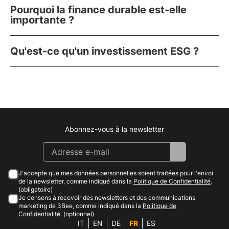
Pourquoi la finance durable est-elle
importante ?
Qu'est-ce qu'un investissement ESG ?
Abonnez-vous à la newsletter
Instagram
Facebook
Linkedin
Youtube
J'accepte que mes données personnelles soient traitées pour l'envoi
de la newsletter, comme indiqué dans la
Politique de Confidentialité
.
(obligatoire)
Je consens à recevoir des newsletters et des communications
marketing de 3Bee, comme indiqué dans la
Politique de
Confidentialité
. (optionnel)
IT
EN
DE
FR
ES