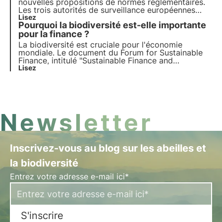
nouvelles propositions de normes réglementaires.
Les trois autorités de surveillance européennes
(EBA, EIOPA et ESMA - ESA) ont publié le rapport
Lisez
Pourquoi la biodiversité est-elle importante
final modifiant les projets de normes techniques
réglementaires.
pour la finance ?
La biodiversité est cruciale pour l'économie
mondiale. Le document du Forum for Sustainable
Finance, intitulé "Sustainable Finance and
Biodiversity. Un guide pour les praticiens", explore
Lisez
la manière dont la santé des écosystèmes affecte
les secteurs clés et la stabilité financière. Pour en
savoir plus, consultez cet article.
Newsletter
Inscrivez-vous au blog sur les abeilles et
la biodiversité
Entrez votre adresse e-mail ici*
S'inscrire