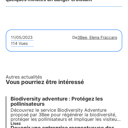
11/05/2023
De
3Bee, Elena Fraccaro
114 Vues
Autres actualités
Vous pourriez être intéressé
Biodiversity adventure : Protégez les
pollinisateurs
Découvrez le service Biodiversity Adventure
proposé par 3Bee pour
régénérer la biodiversité
,
protéger les
pollinisateurs
et impliquer les
visiteurs
et les
Lisez
employés
de votre entreprise. Agissez dès
Devenir une entreprise respectueuse des