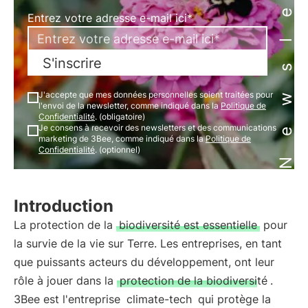
Newsletter
Entrez votre adresse e-mail ici*
S'inscrire
J'accepte que mes données personnelles soient traitées pour
l'envoi de la newsletter, comme indiqué dans la
Politique de
Confidentialité
. (obligatoire)
Je consens à recevoir des newsletters et des communications
marketing de 3Bee, comme indiqué dans la
Politique de
Confidentialité
. (optionnel)
Introduction
La protection de la
biodiversité est essentielle
pour
la survie de la vie sur Terre. Les entreprises, en tant
que puissants acteurs du développement, ont leur
rôle à jouer dans la
protection de la biodiversité
.
3Bee est l'entreprise
climate-tech
qui protège la