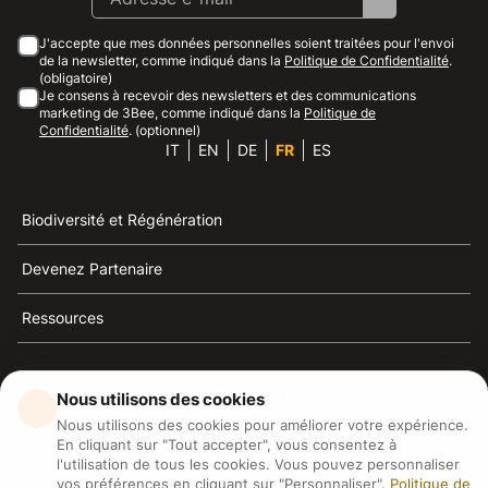
J'accepte que mes données personnelles soient traitées pour l'envoi
de la newsletter, comme indiqué dans la
Politique de Confidentialité
.
(obligatoire)
Je consens à recevoir des newsletters et des communications
marketing de 3Bee, comme indiqué dans la
Politique de
Confidentialité
. (optionnel)
IT
EN
DE
FR
ES
Biodiversité et Régénération
Devenez Partenaire
Ressources
Nous utilisons des cookies
Nous utilisons des cookies pour améliorer votre expérience.
3Bee est la référence du développement durable, de la
En cliquant sur "Tout accepter", vous consentez à
défense des abeilles et de la biodiversité
l'utilisation de tous les cookies. Vous pouvez personnaliser
vos préférences en cliquant sur "Personnaliser".
Politique de