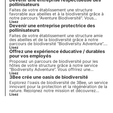
maintenant pour un avenir durable !
pollinisateurs
Faites de votre établissement une structure
favorable aux abeilles et à la biodiversité grâce à
notre parcours "Aventure Biodiversité". Vous
sensibiliserez vos employés et vos visiteurs à
Lisez
Devenir une entreprise protectrice des
l'importance de la préservation de la biodiversité.
pollinisateurs
Faites de votre établissement une structure amie
des abeilles et de la biodiversité grâce à notre
parcours de biodiversité “Biodiversity Adventure”.
Vous sensibiliserez alors vos collaborateurs et
Lisez
Offrez une expérience éducative / durables
visiteurs à l’importance de la préservation de la
biodiversité.
pour vos employés
Proposez un parcours de biodiversité pour les
hôtes de votre structure grâce à notre service
“Biodiversity Adventure”. Vous offrirez une
expérience unique à vos visiteurs et employés tout
Lisez
3Bee crée une oasis de biodiversité
en les sensibilisant sur l’importance des
pollinisateurs.
Explorez l'oasis de biodiversité de 3Bee, un service
innovant pour la protection et la régénération de la
nature. Rejoignez notre mission et découvrez
comment la technologie et le développement
Lisez
durable s'entrecroisent pour créer un avenir plus
vert pour les entreprises et la planète.