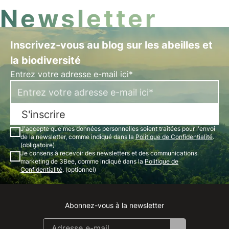
Newsletter
Inscrivez-vous au blog sur les abeilles et
la biodiversité
Entrez votre adresse e-mail ici*
S'inscrire
J'accepte que mes données personnelles soient traitées pour l'envoi
de la newsletter, comme indiqué dans la
Politique de Confidentialité
.
(obligatoire)
Je consens à recevoir des newsletters et des communications
marketing de 3Bee, comme indiqué dans la
Politique de
Confidentialité
. (optionnel)
Abonnez-vous à la newsletter
Instagram
Facebook
Linkedin
Youtube