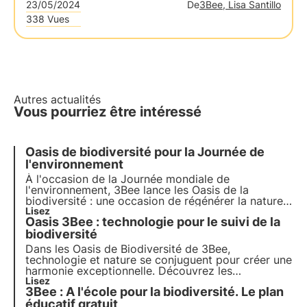
23/05/2024
De
3Bee, Lisa Santillo
338 Vues
Autres actualités
Vous pourriez être intéressé
Oasis de biodiversité pour la Journée de
l'environnement
À l'occasion de la Journée mondiale de
l'environnement, 3Bee lance les
Oasis de la
biodiversité
: une occasion de
régénérer la nature
et de préserver les pollinisateurs
Lisez
. Rejoignez-nous
Oasis 3Bee : technologie pour le suivi de la
et découvrez comment notre mission allie
technologie de pointe
biodiversité
et engagement
environnemental.
Dans les Oasis de Biodiversité de 3Bee,
technologie et nature se conjuguent pour créer une
harmonie exceptionnelle. Découvrez les
technologies de pointe de 3Bee et leur rôle
Lisez
3Bee : A l'école pour la biodiversité. Le plan
fondamental dans la régénération des
écosystèmes et de la biodiversité au sein des
éducatif gratuit