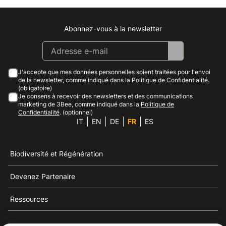
Abonnez-vous à la newsletter
Instagram
Facebook
Linkedin
Youtube
J'accepte que mes données personnelles soient traitées pour l'envoi
de la newsletter, comme indiqué dans la
Politique de Confidentialité
.
(obligatoire)
Je consens à recevoir des newsletters et des communications
marketing de 3Bee, comme indiqué dans la
Politique de
Confidentialité
. (optionnel)
IT
EN
DE
FR
ES
Biodiversité et Régénération
Devenez Partenaire
Ressources