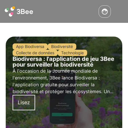
App Biodiversa
Biodiversité
Collecte de données
Technologie
Biodiversa : l'application de jeu 3Bee
pour surveiller la biodiversité
À l'occasion de la Journée mondiale de
l'environnement, 3Bee lance Biodiversa :
l'application gratuite pour surveiller la
biodiversité et protéger les écosystèmes. Un
projet de science citoyenne qui vise à
Lisez
collectiviser la préservation de la biodiversité
par le biais du "snap and protect".