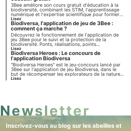
Oasis.
3Bee améliore son cours gratuit d'éducation à la
biodiversité, combinant les STIM, l'apprentissage
numérique et l'expertise scientifique pour former
les enseignants et les élèves du primaire et inspirer
Lisez
Biodiversa, l'application de jeu de 3Bee :
la prochaine génération.
comment ça marche ?
Découvrez le fonctionnement de l'application de
jeu 3Bee pour le suivi et la protection de la
biodiversité. Ponts, réalisations, points
d'expérience, Biodiverse Score et bien plus encore
Lisez
Biodiversa Heroes : Le concours de
vous attendent dans l'application qui vous permet
de reconnaître les plantes dans la nature et de
l'application Biodiversa
jouer en vous amusant.
"Biodiversa Heroes" est le jeu-concours lancé par
3Bee sur l'application de jeu Biodiversa, dans le
but de récompenser les explorateurs de la nature
"les plus biodiversifiés" à partir du 9 septembre.
Lisez
Découvrez dans cet article comment participer
pour tenter de remporter les fantastiques prix mis
en
Newsletter
Inscrivez-vous au blog sur les abeilles et