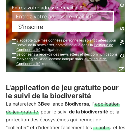
Newsletter
Entrez votre adresse e-mail ici*
S'inscrire
J'accepte que mes données personnelles soient traitées pour
l'envoi de la newsletter, comme indiqué dans la
Politique de
Confidentialité
. (obligatoire)
Je consens à recevoir des newsletters et des communications
marketing de 3Bee, comme indiqué dans la
Politique de
Confidentialité
. (optionnel)
L'application de jeu gratuite pour
le suivi de la biodiversité
La naturetech
3Bee
lance
Biodiversa
, l'
application
de jeu gratuite
pour le suivi
de la biodiversité
et la
protection des écosystèmes qui permet de
"collecter" et d'identifier facilement les
plantes
et les