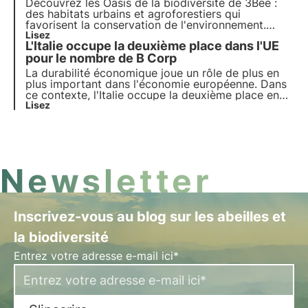
Découvrez les Oasis de la biodiversité de 3Bee :
des habitats urbains et agroforestiers qui
favorisent la conservation de l'environnement.
Grâce à la technologie 3Bee, les Oasis relient la
Lisez
L'Italie occupe la deuxième place dans l'UE
nature à l'entreprise et offrent une série
d'avantages. Participez au changement et
pour le nombre de B Corp
parrainez une Oasis.
La durabilité économique joue un rôle de plus en
plus important dans l'économie européenne. Dans
ce contexte, l'Italie occupe la deuxième place en
termes de nombre d'entreprises engagées dans
Lisez
l'amélioration de la durabilité dans leurs processus
de production. Dans cet article, nous nous
plongeons dans le monde des B Corporations en
analysant quelques recherches.
Newsletter
Inscrivez-vous au blog sur les abeilles et
la biodiversité
Entrez votre adresse e-mail ici*