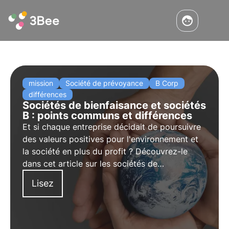
mission
Société de prévoyance
B Corp
différences
Sociétés de bienfaisance et sociétés
B : points communs et différences
Et si chaque entreprise décidait de poursuivre
des valeurs positives pour l'environnement et
la société en plus du profit ? Découvrez-le
dans cet article sur les sociétés de
bienfaisance et les sociétés B. Apprenez-en
Lisez
plus avec les pilules de l'Oasis, l'académie
numérique de 3Bee pour les professionnels du
développement durable.