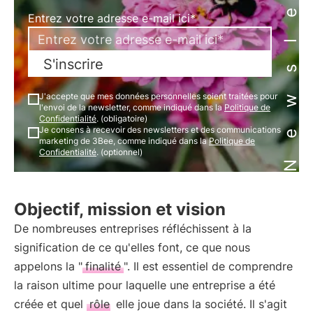
Newsletter
Entrez votre adresse e-mail ici*
S'inscrire
J'accepte que mes données personnelles soient traitées pour
l'envoi de la newsletter, comme indiqué dans la
Politique de
Confidentialité
. (obligatoire)
Je consens à recevoir des newsletters et des communications
marketing de 3Bee, comme indiqué dans la
Politique de
Confidentialité
. (optionnel)
Objectif, mission et vision
De nombreuses entreprises réfléchissent à la
signification de ce qu'elles font, ce que nous
appelons la "
finalité
". Il est essentiel de comprendre
la raison ultime pour laquelle une entreprise a été
créée et quel
rôle
elle joue dans la société. Il s'agit