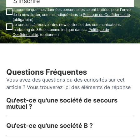
S'inscrire
J'accepte que mes données personnelles soient traitées pour l'envoi
de la newsletter, comme indiqué dans la
Politique de Confidentialité
.
(obligatoire)
Je consens à recevoir des newsletters et des communications
marketing de 3Bee, comme indiqué dans la
Politique de
Confidentialité
. (optionnel)
Questions Fréquentes
Vous avez des questions ou des curiosités sur cet
article ? Vous trouverez ici des éléments de réponse
Qu'est-ce qu'une société de secours
mutuel ?
Qu'est-ce qu'une société B ?