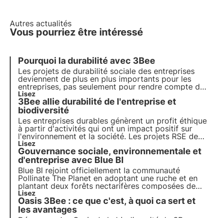
Autres actualités
Vous pourriez être intéressé
Pourquoi la durabilité avec 3Bee
Les projets de durabilité sociale des entreprises
deviennent de plus en plus importants pour les
entreprises,
pas seulement pour rendre compte de
la durabilité
Lisez
. Dans un monde où les ressources
3Bee allie durabilité de l'entreprise et
sont limitées et les inégalités fortes, de plus en
plus d'acteurs demandent aux entreprises de
biodiversité
s'engager activement.
Les entreprises durables génèrent un profit éthique
à partir d'activités qui ont un impact positif sur
l'environnement et la société. Les projets RSE de
3Bee régénèrent la biodiversité. Découvrez
Lisez
Gouvernance sociale, environnementale et
comment être (plus) durable et comment protéger
la biodiversité en impliquant vos employés.
d'entreprise avec Blue BI
Blue BI rejoint officiellement la communauté
Pollinate The Planet en adoptant une ruche et en
plantant deux forêts nectarifères composées de
200 arbres mellifères. Il s'agit d'un exemple
Lisez
Oasis 3Bee : ce que c'est, à quoi ca sert et
concret de durabilité d'entreprise et de
régénération de la biodiversité.
les avantages