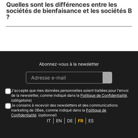
Quelles sont les différences entre les
sociétés de bienfaisance et les sociétés B
?
Abonnez-vous à la newsletter
Instagram
Facebook
Linkedin
Youtube
J'accepte que mes données personnelles soient traitées pour l'envoi
de la newsletter, comme indiqué dans la
Politique de Confidentialité
.
(obligatoire)
Je consens à recevoir des newsletters et des communications
marketing de 3Bee, comme indiqué dans la
Politique de
Confidentialité
. (optionnel)
IT
EN
DE
FR
ES