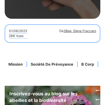
01/08/2023
De
3Bee, Elena Fraccaro
286 Vues
Mission
Société De Prévoyance
B Corp
D
Inscrivez-vous au blog sur les
abeilles et la biodiversité