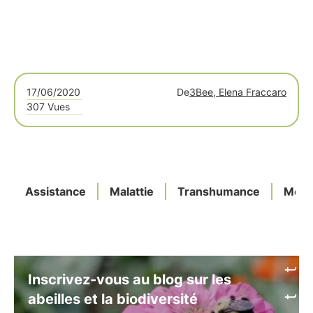
17/06/2020
De
3Bee, Elena Fraccaro
307 Vues
Assistance
Malattie
Transhumance
Mesu
Inscrivez-vous au blog sur les
abeilles et la biodiversité