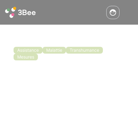
Assistance
Malattie
Transhumance
Mesures
Appel à financement pour
l'apiculture en Basilicate
L'appel à financement pour l'apiculture en
Basilicate a également été approuvé
récemment. L'objectif de l'appel à propositions
est de soutenir la mise en œuvre de mesures
visant à améliorer les conditions de production
Lisez
et de commercialisation du miel.