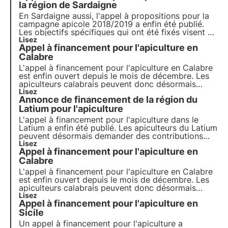
la région de Sardaigne
En Sardaigne aussi, l'appel à propositions pour la
campagne apicole 2018/2019 a enfin été publié.
Les objectifs spécifiques qui ont été fixés visent à
accroître l'efficacité et la commercialisation des
Lisez
Appel à financement pour l'apiculture en
produits apicoles. Appel à financement pour
l'apiculture dans la région de Sardaigne
Calabre
L'appel à financement pour l'apiculture en Calabre
est enfin ouvert depuis le mois de décembre. Les
apiculteurs calabrais peuvent donc désormais
également introduire une demande pour leurs
Lisez
Annonce de financement de la région du
activités apicoles. Le nouvel appel de fonds a été
approuvé dans le but d'améliorer l'activité apicole
Latium pour l'apiculture
en Calabre.
L'appel à financement pour l'apiculture dans le
Latium a enfin été publié. Les apiculteurs du Latium
peuvent désormais demander des contributions
pour leurs activités apicoles.
Lisez
Appel à financement pour l'apiculture en
Calabre
L'appel à financement pour l'apiculture en Calabre
est enfin ouvert depuis le mois de décembre. Les
apiculteurs calabrais peuvent donc désormais
également déposer une demande pour leurs
Lisez
Appel à financement pour l'apiculture en
activités apicoles. Le nouvel appel de fonds a été
approuvé en vue d'améliorer le développement de
Sicile
l'apiculture.
Un appel à financement pour l'apiculture a