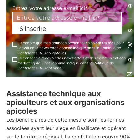
Newsletter
Entrez votre adresse e-mail ici*
S'inscrire
J'accepte que mes données personnelles soient traitées pour
l'envoi de la newsletter, comme indiqué dans la
Politique de
Confidentialité
. (obligatoire)
Je consens à recevoir des newsletters et des communications
marketing de 3Bee, comme indiqué dans la
Politique de
Confidentialité
. (optionnel)
Assistance technique aux
apiculteurs et aux organisations
apicoles
Les bénéficiaires de cette mesure sont les formes
associées ayant leur siège en Basilicate et opérant
sur le territoire régional. La contribution couvre 90%