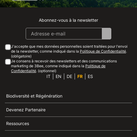
Abonnez-vous à la newsletter
Instagram
Facebook
Linkedin
Youtube
J'accepte que mes données personnelles soient traitées pour l'envoi
de la newsletter, comme indiqué dans la
Politique de Confidentialité
.
(obligatoire)
Je consens à recevoir des newsletters et des communications
marketing de 3Bee, comme indiqué dans la
Politique de
Confidentialité
. (optionnel)
IT
EN
DE
FR
ES
Biodiversité et Régénération
Devenez Partenaire
Ressources