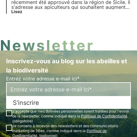
récemment été approuvé dans la région de Sicile. Il
s'adresse aux apiculteurs qui souhaitent augmenter
leur production et améliorer la qualité de leurs
Lisez
produits.
Newsletter
Inscrivez-vous au blog sur les abeilles et
la biodiversité
Entrez votre adresse e-mail ici*
S'inscrire
J'accepte que mes données personnelles soient traitées pour l'envoi
de la newsletter, comme indiqué dans la
Politique de Confidentialité
.
(obligatoire)
Je consens à recevoir des newsletters et des communications
marketing de 3Bee, comme indiqué dans la
Politique de
Confidentialité
. (optionnel)