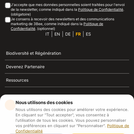
J'accepte que mes données personnelles soient traitées pour l'envoi
de la newsletter, comme indiqué dans la
Politique de Confidentialité
.
(obligatoire)
Je consens à recevoir des newsletters et des communications
marketing de 3Bee, comme indiqué dans la
Politique de
Confidentialité
. (optionnel)
IT
EN
DE
FR
ES
Biodiversité et Régénération
Devenez Partenaire
Ressources
Nous utilisons des cookies
Nous utilisons des cookies pour améliorer votre expérience.
3Bee est la référence du développement durable, de la
En cliquant sur "Tout accepter", vous consentez à
défense des abeilles et de la biodiversité
l'utilisation de tous les cookies. Vous pouvez personnaliser
vos préférences en cliquant sur "Personnaliser".
Politique de
Confidentialité
3Bee S.R.L Via Pastrengo 14, 20159, Milano (MI)