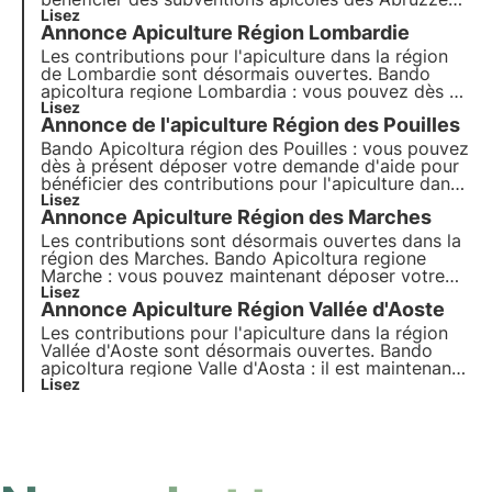
Les apiculteurs, les formes associées et les
Lisez
Annonce Apiculture Région Lombardie
organismes de recherche peuvent déposer une
demande et ont jusqu'au 20 décembre 2021.
Les contributions pour l'apiculture dans la région
de Lombardie sont désormais ouvertes. Bando
apicoltura regione Lombardia : vous pouvez dès à
présent introduire votre demande d'aide pour
Lisez
Annonce de l'apiculture Région des Pouilles
bénéficier des contributions pour l'apiculture en
Lombardie et vous avez jusqu'au 20 janvier 2022.
Bando Apicoltura région des Pouilles : vous pouvez
dès à présent déposer votre demande d'aide pour
bénéficier des contributions pour l'apiculture dans
les Pouilles et vous avez jusqu'au 31 janvier 2022.
Lisez
Annonce Apiculture Région des Marches
Lire notre article
Les contributions sont désormais ouvertes dans la
région des Marches. Bando Apicoltura regione
Marche : vous pouvez maintenant déposer votre
demande d'aide pour bénéficier des contributions
Lisez
Annonce Apiculture Région Vallée d'Aoste
pour l'apiculture dans la région des Marches et
vous avez jusqu'au 21 janvier 2022.
Les contributions pour l'apiculture dans la région
Vallée d'Aoste sont désormais ouvertes. Bando
apicoltura regione Valle d'Aosta : il est maintenant
possible de soumettre votre demande pour
Lisez
bénéficier des contributions pour l'apiculture dans
la région Vallée d'Aoste et vous avez jusqu'au 23
décembre 2021.