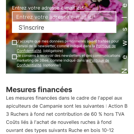
Newsletter
Entrez votre adresse e-mail ici*
S'inscrire
J'accepte que mes données personnelles soient traitées pour
l'envoi de la newsletter, comme indiqué dans la
Politique de
Confidentialité
. (obligatoire)
Je consens à recevoir des newsletters et des communications
marketing de 3Bee, comme indiqué dans la
Politique de
Confidentialité
. (optionnel)
Mesures financées
Les mesures financées dans le cadre de l'appel aux
apiculteurs de Campanie sont les suivantes : Action B
3 Ruchers à fond net contribution de 60 % hors TVA
Coûts liés à l'achat de nouvelles ruches à fond
ouvrant des types suivants Ruche en bois 10-12