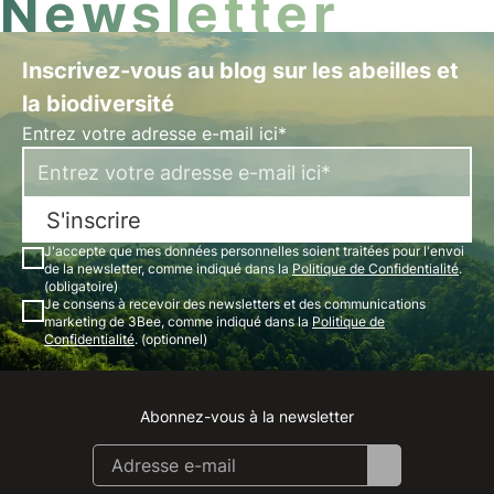
Newsletter
Inscrivez-vous au blog sur les abeilles et
la biodiversité
Entrez votre adresse e-mail ici*
S'inscrire
J'accepte que mes données personnelles soient traitées pour l'envoi
de la newsletter, comme indiqué dans la
Politique de Confidentialité
.
(obligatoire)
Je consens à recevoir des newsletters et des communications
marketing de 3Bee, comme indiqué dans la
Politique de
Confidentialité
. (optionnel)
Abonnez-vous à la newsletter
Instagram
Facebook
Linkedin
Youtube