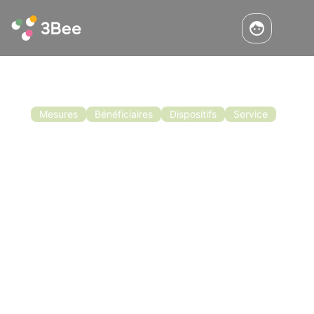
Mesures
Bénéficiaires
Dispositifs
Service
Annonce Apiculture Région
Campanie
Les contributions pour l'apiculture dans la
région de Campanie sont désormais ouvertes.
Bando apicoltura regione Campania : il est
désormais possible d'introduire votre demande
d'aide pour bénéficier des contributions pour
Lisez
l'apiculture en Campanie et vous avez jusqu'au
5 janvier 2022.