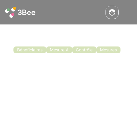
Bénéficiaires
Mesure A
Contrôle
Mesures
Appel à financement pour
l'apiculture en Sicile
L'appel à financement pour l'apiculture en
Sicile est encore ouvert pour quelques jours.
Le montant alloué par le MiPAAFFT à la
campagne OCM pour l'apiculture pour l'année
2020/2021 s'élève à 603 999,16 €, subdivisé
Lisez
en plusieurs actions et sous-actions
spécifiques pour chaque domaine
d'intervention.