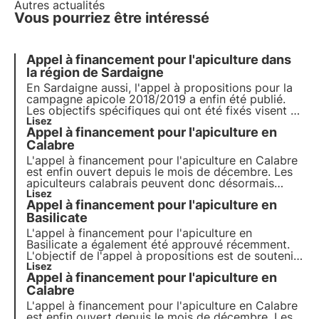
Autres actualités
Vous pourriez être intéressé
Appel à financement pour l'apiculture dans
la région de Sardaigne
En Sardaigne aussi, l'appel à propositions pour la
campagne apicole 2018/2019 a enfin été publié.
Les objectifs spécifiques qui ont été fixés visent à
accroître l'efficacité et la commercialisation des
Lisez
Appel à financement pour l'apiculture en
produits apicoles. Appel à financement pour
l'apiculture dans la région de Sardaigne
Calabre
L'appel à financement pour l'apiculture en Calabre
est enfin ouvert depuis le mois de décembre. Les
apiculteurs calabrais peuvent donc désormais
également introduire une demande pour leurs
Lisez
Appel à financement pour l'apiculture en
activités apicoles. Le nouvel appel de fonds a été
approuvé dans le but d'améliorer l'activité apicole
Basilicate
en Calabre.
L'appel à financement pour l'apiculture en
Basilicate a également été approuvé récemment.
L'objectif de l'appel à propositions est de soutenir
la mise en œuvre de mesures visant à améliorer les
Lisez
Appel à financement pour l'apiculture en
conditions de production et de commercialisation
du miel.
Calabre
L'appel à financement pour l'apiculture en Calabre
est enfin ouvert depuis le mois de décembre. Les