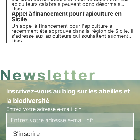
apiculteurs calabrais peuvent donc désormais
également déposer une demande pour leurs
Lisez
Appel à financement pour l'apiculture en
activités apicoles. Le nouvel appel de fonds a été
approuvé en vue d'améliorer le développement de
Sicile
l'apiculture.
Un appel à financement pour l'apiculture a
récemment été approuvé dans la région de Sicile. Il
s'adresse aux apiculteurs qui souhaitent augmenter
leur production et améliorer la qualité de leurs
Lisez
produits.
Newsletter
Inscrivez-vous au blog sur les abeilles et
la biodiversité
Entrez votre adresse e-mail ici*
S'inscrire