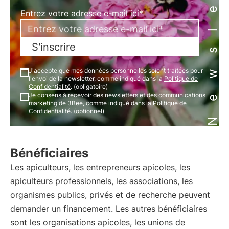
Newsletter
Entrez votre adresse e-mail ici*
S'inscrire
J'accepte que mes données personnelles soient traitées pour
l'envoi de la newsletter, comme indiqué dans la
Politique de
Confidentialité
. (obligatoire)
Je consens à recevoir des newsletters et des communications
marketing de 3Bee, comme indiqué dans la
Politique de
Confidentialité
. (optionnel)
Bénéficiaires
Les apiculteurs, les entrepreneurs apicoles, les
apiculteurs professionnels, les associations, les
organismes publics, privés et de recherche peuvent
demander un financement. Les autres bénéficiaires
sont les organisations apicoles, les unions de