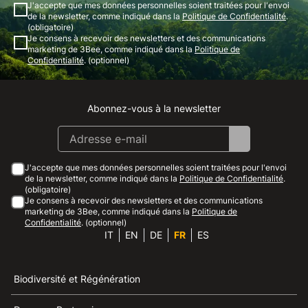
J'accepte que mes données personnelles soient traitées pour l'envoi
de la newsletter, comme indiqué dans la
Politique de Confidentialité
.
(obligatoire)
Je consens à recevoir des newsletters et des communications
marketing de 3Bee, comme indiqué dans la
Politique de
Confidentialité
. (optionnel)
Abonnez-vous à la newsletter
Instagram
Facebook
Linkedin
Youtube
J'accepte que mes données personnelles soient traitées pour l'envoi
de la newsletter, comme indiqué dans la
Politique de Confidentialité
.
(obligatoire)
Je consens à recevoir des newsletters et des communications
marketing de 3Bee, comme indiqué dans la
Politique de
Confidentialité
. (optionnel)
IT
EN
DE
FR
ES
Biodiversité et Régénération