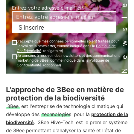
Newsletter
Entrez votre adresse e-mail ici*
S'inscrire
J'accepte que mes données personnelles soient traitées pour
l'envoi de la newsletter, comme indiqué dans la
Politique de
Confidentialité
. (obligatoire)
Je consens à recevoir des newsletters et des communications
marketing de 3Bee, comme indiqué dans la
Politique de
Confidentialité
. (optionnel)
L'approche de 3Bee en matière de
protection de la biodiversité
3Bee
est l'entreprise de technologie climatique qui
développe des
technologies
pour la
protection de la
biodiversité
.
3Bee Hive-Tech
est le premier système
de 3Bee permettant d'analyser la santé et l'état de