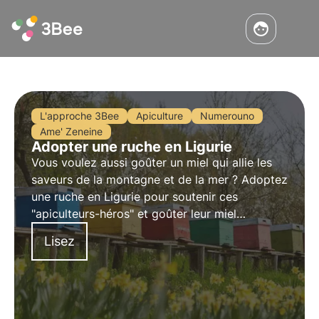
L'approche 3Bee
Apiculture
Numerouno
Ame' Zeneine
Adopter une ruche en Ligurie
Vous voulez aussi goûter un miel qui allie les
saveurs de la montagne et de la mer ? Adoptez
une ruche en Ligurie pour soutenir ces
"apiculteurs-héros" et goûter leur miel
savoureux. En adoptant une ruche, vous
Lisez
pouvez la suivre à distance et recevoir le miel
de votre choix.