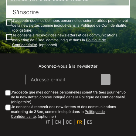
S'inscrire
J'accepte que mes données personnelles soient traitées pour l'envoi
de la newsletter, comme indiqué dans la
Politique de Confidentialité
.
(obligatoire)
Je consens à recevoir des newsletters et des communications
marketing de 3Bee, comme indiqué dans la
Politique de
Confidentialité
. (optionnel)
Abonnez-vous à la newsletter
Instagram
Facebook
Linkedin
Youtube
J'accepte que mes données personnelles soient traitées pour l'envoi
de la newsletter, comme indiqué dans la
Politique de Confidentialité
.
(obligatoire)
Je consens à recevoir des newsletters et des communications
marketing de 3Bee, comme indiqué dans la
Politique de
Confidentialité
. (optionnel)
IT
EN
DE
FR
ES