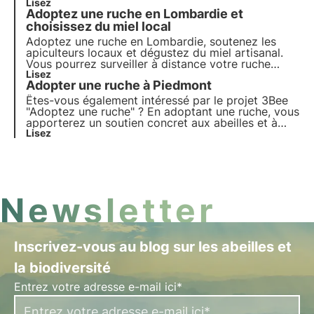
soutenir dans leurs activités quotidiennes.
Lisez
Adoptez une ruche en Lombardie et
Découvrons ensemble les réalités apicoles de la
région des Abruzzes, terre des miels introuvables.
choisissez du miel local
Adoptez une ruche en Lombardie, soutenez les
apiculteurs locaux et dégustez du miel artisanal.
Vous pourrez surveiller à distance votre ruche
préférée et recevoir chez vous le précieux miel
Lisez
Adopter une ruche à Piedmont
produit par "vos abeilles".
Êtes-vous également intéressé par le projet 3Bee
"Adoptez une ruche" ? En adoptant une ruche, vous
apporterez un soutien concret aux abeilles et à
leurs apiculteurs, contribuant ainsi à une réalité
Lisez
italienne vertueuse. Vous pourrez suivre 24 heures
sur 24 la croissance et le développement de la
ruche. Découvrez l'apiculture dans le Piémont !
Newsletter
Inscrivez-vous au blog sur les abeilles et
la biodiversité
Entrez votre adresse e-mail ici*