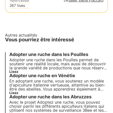
10/07/2020
De
3Bee, Elena Fraccaro
267 Vues
Autres actualités
Vous pourriez être intéressé
Adopter une ruche dans les Pouilles
Adopter une ruche dans les Pouilles permet de
soutenir une réalité locale, mais aussi de découvrir
la grande variété de productions que nous réserve
notre Belpaese. En Italie, en effet, on produit
Lisez
Adopter une ruche en Vénétie
environ 50 types de miel différents, certains plus
connus, d'autres plus rares et plus difficiles à
En adoptant une ruche, vous soutenez un modèle
produire.
d'apiculture italienne vertueuse, attentive au bien-
être des abeilles. Vous apprendrez également à
connaître les réalités locales italiennes et les
Lisez
Adopter une ruche dans les Abruzzes
différents types de miel. Aujourd'hui, nous nous
envolons pour une région qui s'enorgueillit de
Avec le projet Adoptez une ruche, vous pouvez
produire l'un des miels les plus rares et les plus
choisir parmi les différents apiculteurs italiens qui
difficiles à produire !
utilisent nos systèmes de surveillance 3Bee et les