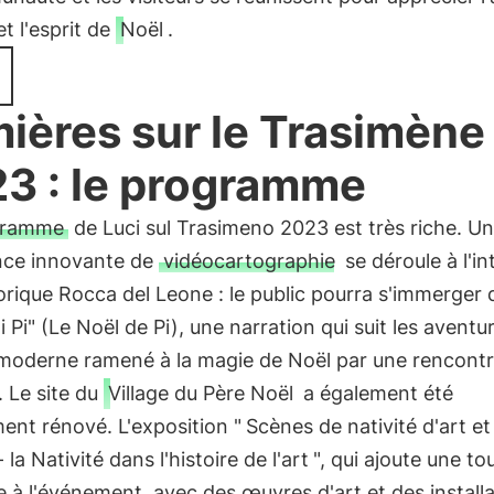
et l'esprit de
Noël
.
ières sur le Trasimène
3 : le programme
gramme
de Luci sul Trasimeno 2023 est très riche. U
nce innovante de
vidéocartographie
se déroule à l'in
torique Rocca del Leone : le public pourra s'immerger d
i Pi" (Le Noël de Pi), une narration qui suit les aventu
moderne ramené à la magie de Noël par une rencont
. Le site du
Village du Père Noël
a également été
ent rénové. L'exposition "
Scènes de nativité d'art et
 la Nativité dans l'histoire de l'art
", qui ajoute une t
le à l'événement, avec des œuvres d'art et des install