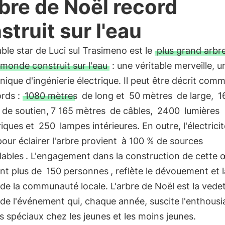
rbre de Noël record
struit sur l'eau
able star de Luci sul Trasimeno est le
plus grand arbr
monde construit sur l'eau
: une véritable merveille, u
ique d'ingénierie électrique. Il peut être décrit comm
ords :
1080 mètres
de long et
50 mètres
de large,
1
 de soutien,
7 165 mètres
de câbles,
2400
lumières
riques et
250
lampes intérieures. En outre, l'électrici
 pour éclairer l'arbre provient
à 100 % de sources
lables
. L'engagement dans la construction de cette 
ant plus de
150 personnes
, reflète le dévouement et l
de la communauté locale. L'arbre de Noël est la vede
de l'événement qui, chaque année, suscite l'enthous
ts spéciaux chez les jeunes et les moins jeunes.