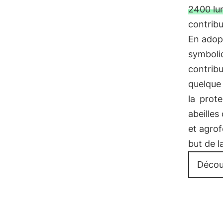
2400 lum
contribu
En adopt
symboli
contrib
quelque
la
prote
abeilles
et agrof
but de l
Découv