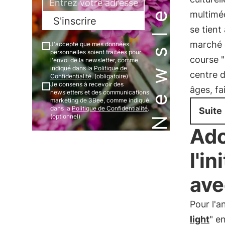
Newsletter
multiméd
S'inscrire
se tient
marché d
J'accepte que mes données
personnelles soient traitées pour
course "
l'envoi de la newsletter, comme
indiqué dans la
Politique de
centre d
Confidentialité
. (obligatoire)
Je consens à recevoir des
âges, fa
newsletters et des communications
marketing de 3Bee, comme indiqué
dans la
Politique de Confidentialité
.
Suite
(optionnel)
Ado
l'i
ave
Pour l'
light
" e