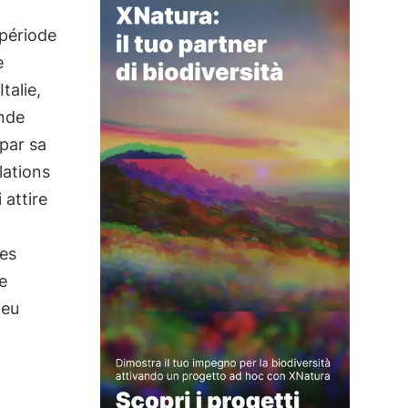
période
e
talie,
ande
 par sa
lations
 attire
les
e
ieu