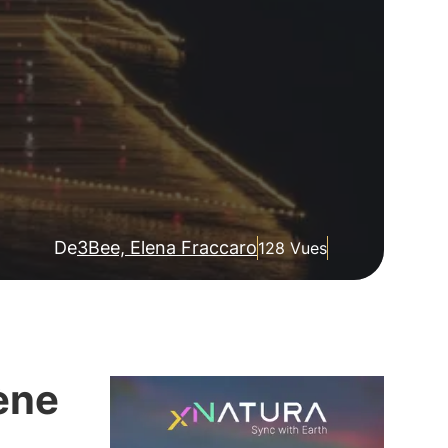
De
3Bee, Elena Fraccaro
128 Vues
ène