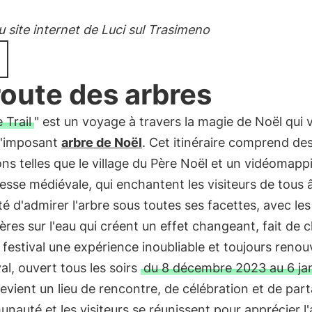
 site internet de Luci sul Trasimeno
route des arbres
 Trail
" est un voyage à travers la magie de Noël qui 
 l'imposant
arbre de Noël
. Cet itinéraire comprend de
ons telles que le village du Père Noël et un vidéomapp
resse médiévale, qui enchantent les visiteurs de tous 
ité d'admirer l'arbre sous toutes ses facettes, avec les
ères sur l'eau qui créent un effet changeant, fait de 
u festival une expérience inoubliable et toujours renou
val, ouvert tous les soirs
du 8 décembre 2023 au 6 ja
devient un lieu de rencontre, de célébration et de par
nauté et les visiteurs se réunissent pour apprécier l'a