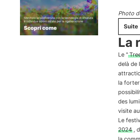
Photo du
Suite
La 
Le "
Tree
delà de
attracti
la forte
possibil
des lumi
visite a
Le festi
2024
, 
la commu