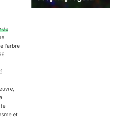
e de
ne
e l'arbre
66
té
œuvre,
a
tte
iasme et