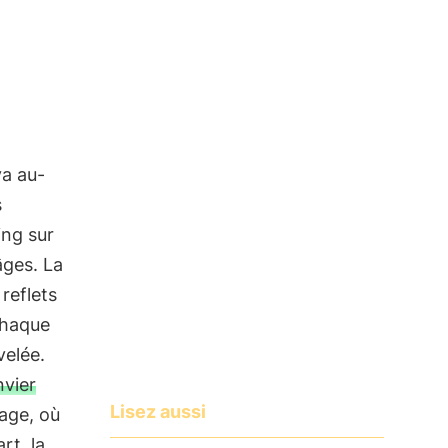
va au-
s
ing sur
âges. La
 reflets
chaque
velée.
nvier
Lisez aussi
tage, où
rt, la