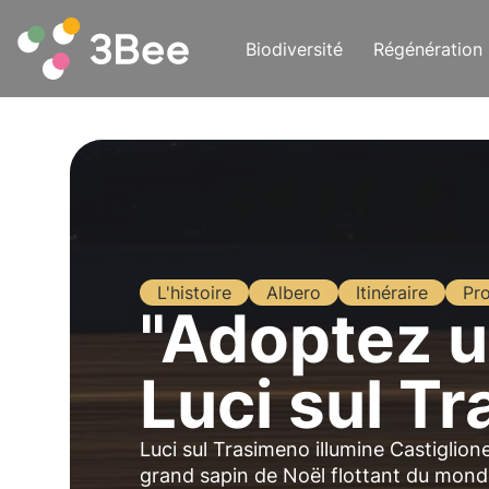
Biodiversité
Régénération
L'histoire
Albero
Itinéraire
Pr
"Adoptez un
Luci sul T
Luci sul Trasimeno illumine Castiglio
grand sapin de Noël flottant du monde