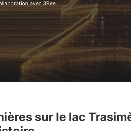
collaboration avec 3Bee.
ières sur le lac Trasim
histoire