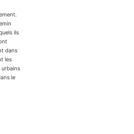
nement.
hemin
uels ils
ront
nt dans
t les
 urbains
dans le