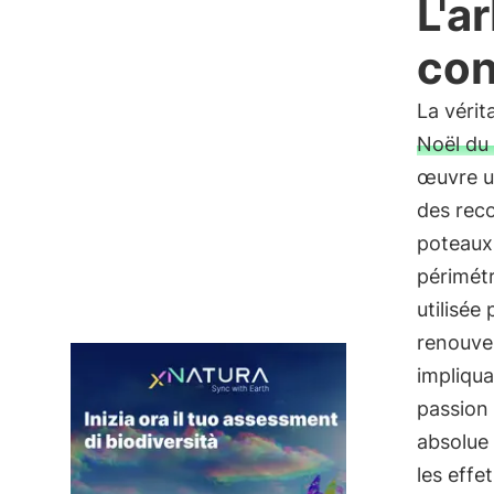
L'a
con
La vérit
Noël du 
œuvre un
des rec
poteaux
périmét
utilisée
renouve
impliqu
passion 
absolue 
les effe