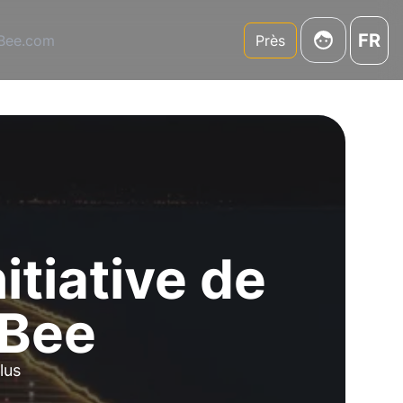
FR
3Bee.com
Près
itiative de
3Bee
lus