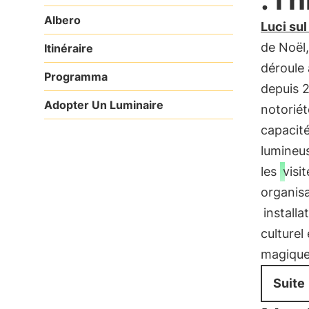
Albero
Luci su
de Noël,
Itinéraire
déroule
Programma
depuis 2
Adopter Un Luminaire
notoriét
capacité
lumineus
les
visi
organisa
installa
culturel
magique
Suite