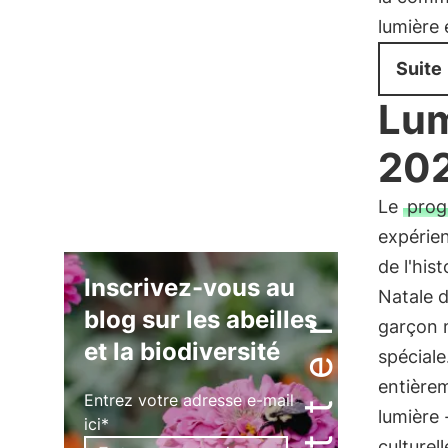
lumière 
Suite
Lum
202
Le
pro
expérie
de l'his
Inscrivez-vous au
Natale d
blog sur les abeilles
garçon 
et la biodiversité
spéciale
entièrem
Entrez votre adresse e-mail
lumière -
ici*
culturel