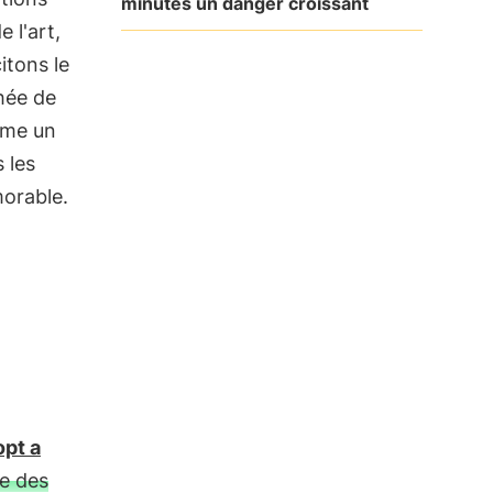
minutes un danger croissant
 l'art,
itons le
phée de
omme un
 les
orable.
pt a
ne des