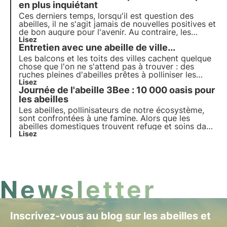
en plus inquiétant
Ces derniers temps, lorsqu'il est question des
abeilles, il ne s'agit jamais de nouvelles positives et
de bon augure pour l'avenir. Au contraire, les
thèmes les plus récurrents sont les dangers qui
Lisez
Entretien avec une abeille de ville...
menacent leur survie, les saisons défavorables à la
production de miel, les nouvelles maladies et les
Les balcons et les toits des villes cachent quelque
ravageurs.
chose que l'on ne s'attend pas à trouver : des
ruches pleines d'abeilles prêtes à polliniser les
fleurs de la ville. Ces dernières années, la
Lisez
Journée de l'abeille 3Bee : 10 000 oasis pour
production de miel sur les toits des bâtiments
urbains est devenue un phénomène de plus en plus
les abeilles
populaire.
Les abeilles, pollinisateurs de notre écosystème,
sont confrontées à une famine. Alors que les
abeilles domestiques trouvent refuge et soins dans
les mains des apiculteurs, les abeilles sauvages se
Lisez
battent seules et sans héros pour les soutenir.
3Bee a choisi de ne plus les laisser seules.
Newsletter
Inscrivez-vous au blog sur les abeilles et