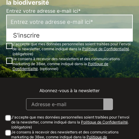
la biodiversité
Entrez votre adresse e-mail ici*
S'inscrire
J'accepte que mes données personnelles soient traitées pour l'envoi
de la newsletter, comme indiqué dans la
Politique de Confidentialité
.
(obligatoire)
Je consens à recevoir des newsletters et des communications
marketing de 3Bee, comme indiqué dans la
Politique de
Confidentialité
. (optionnel)
Abonnez-vous à la newsletter
Instagram
Facebook
Linkedin
Youtube
J'accepte que mes données personnelles soient traitées pour l'envoi
de la newsletter, comme indiqué dans la
Politique de Confidentialité
.
(obligatoire)
Je consens à recevoir des newsletters et des communications
marketing de 3Bee, comme indiqué dans la
Politique de