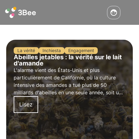
La vérité
Inchiesta
Engagement
Abeilles jetables : la vérité sur le lait
d'amande
L'alarme vient des États-Unis et plus
particulièrement de Californie, où la culture
intensive des amandes a tué plus de 50
milliards d'abeilles en une seule année, soit un
tiers de la population totale d'abeilles élevées
Lisez
à des fins commerciales.