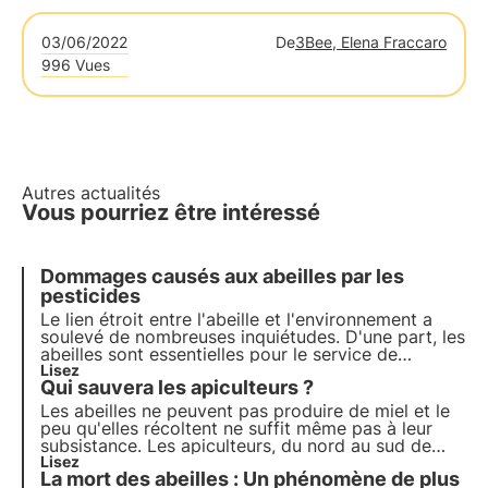
03/06/2022
De
3Bee, Elena Fraccaro
996 Vues
Autres actualités
Vous pourriez être intéressé
Dommages causés aux abeilles par les
pesticides
Le
lien étroit entre l'abeille et l'environnement
a
soulevé de nombreuses inquiétudes. D'une part, les
abeilles sont essentielles pour le service de
pollinisation qu'elles assurent, d'autre part, la
Lisez
Qui sauvera les apiculteurs ?
nécessité d'une protection phytosanitaire des
cultures peut entraîner des problèmes de mortalité
Les abeilles ne peuvent pas produire de miel et le
et de dépeuplement des ruches.
peu qu'elles récoltent ne suffit même pas à leur
subsistance. Les apiculteurs, du nord au sud de
l'Italie, le disent haut et fort : les abeilles sont en
Lisez
La mort des abeilles : Un phénomène de plus
danger et en voie de disparition.