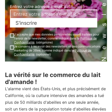
Newsletter
Entrez votre adresse e-mail ici*
S'inscrire
J'accepte que mes données personnelles soient traitées pour
l'envoi de la newsletter, comme indiqué dans la
Politique de
Confidentialité
. (obligatoire)
Je consens à recevoir des newsletters et des communications
marketing de 3Bee, comme indiqué dans la
Politique de
Confidentialité
. (optionnel)
La vérité sur le commerce du lait
d'amande !
L'alarme vient des États-Unis, et plus précisément de
Californie, où la culture intensive des amandes a tué
plus de 50 milliards d'abeilles en une seule année,
soit un tiers de la population totale d'abeilles élevées