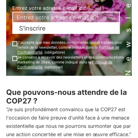
Newsletter
Entrez votre adresse e-mail ici*
S'inscrire
J'accepte que mes données personnelles soient traitées pour
l'envoi de la newsletter, comme indiqué dans la
Politique de
Confidentialité
. (obligatoire)
Je consens à recevoir des newsletters et des communications
marketing de 3Bee, comme indiqué dans la
Politique de
Confidentialité
. (optionnel)
Que pouvons-nous attendre de la
COP27 ?
"Je suis profondément convaincu que la COP27 est
l'occasion de faire preuve d'unité face à une menace
existentielle que nous ne pourrons surmonter que par
une action concertée et une mise en œuvre efficace."