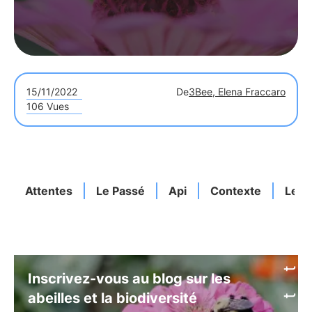
15/11/2022
De
3Bee, Elena Fraccaro
106 Vues
Attentes
Le Passé
Api
Contexte
Les F
Inscrivez-vous au blog sur les
abeilles et la biodiversité