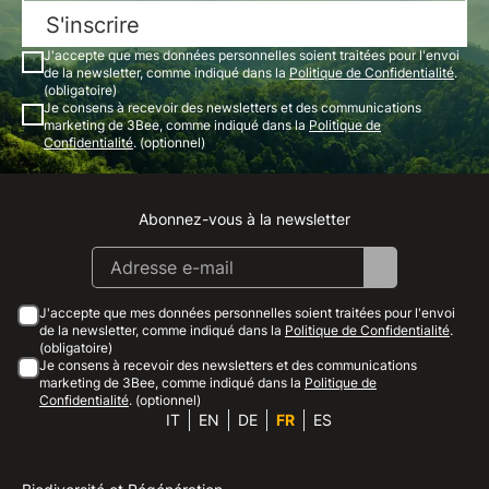
S'inscrire
J'accepte que mes données personnelles soient traitées pour l'envoi
de la newsletter, comme indiqué dans la
Politique de Confidentialité
.
(obligatoire)
Je consens à recevoir des newsletters et des communications
marketing de 3Bee, comme indiqué dans la
Politique de
Confidentialité
. (optionnel)
Abonnez-vous à la newsletter
Instagram
Facebook
Linkedin
Youtube
J'accepte que mes données personnelles soient traitées pour l'envoi
de la newsletter, comme indiqué dans la
Politique de Confidentialité
.
(obligatoire)
Je consens à recevoir des newsletters et des communications
marketing de 3Bee, comme indiqué dans la
Politique de
Confidentialité
. (optionnel)
IT
EN
DE
FR
ES