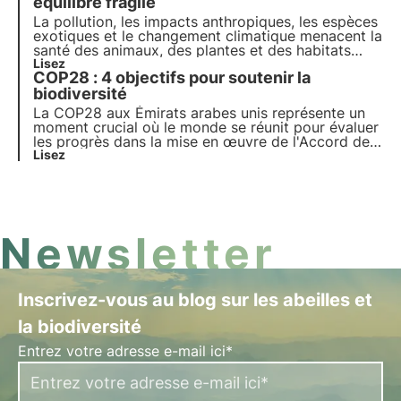
menacent l'avenir du nouvel accord.
équilibre fragile
La pollution, les impacts anthropiques, les espèces
exotiques et le changement climatique menacent la
santé des animaux, des plantes et des habitats
dans lesquels ils vivent. Le programme des Nations
Lisez
COP28 : 4 objectifs pour soutenir la
unies pour 2030 appelle à la protection et à la
restauration. Mais il est nécessaire d'agir
biodiversité
rapidement.
La COP28 aux Émirats arabes unis représente un
moment crucial où le monde se réunit pour évaluer
les progrès dans la mise en œuvre de l'Accord de
Paris en faveur de la protection de la biodiversité.
Lisez
La Conférence des parties sur le changement
climatique à Dubaï se déroulera du 30/11/2023 au
12/12/2
Newsletter
Inscrivez-vous au blog sur les abeilles et
la biodiversité
Entrez votre adresse e-mail ici*