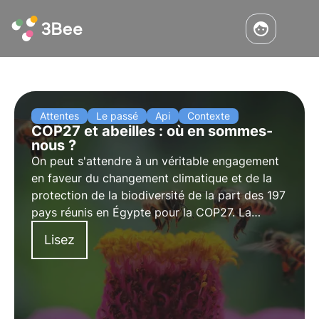
Attentes
Le passé
Api
Contexte
COP27 et abeilles : où en sommes-
nous ?
On peut s'attendre à un véritable engagement
en faveur du changement climatique et de la
protection de la biodiversité de la part des 197
pays réunis en Égypte pour la COP27. La
tendance en dents de scie de la mise en œuvre
Lisez
de l'Accord de Paris n'est toutefois pas de bon
augure. L'avenir nous le dira, mais les abeilles
ont peu de temps devant elles.