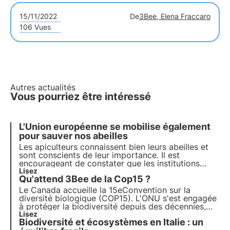
15/11/2022
De
3Bee, Elena Fraccaro
106 Vues
Autres actualités
Vous pourriez être intéressé
L'Union européenne se mobilise également
pour sauver nos abeilles
Les apiculteurs connaissent bien leurs abeilles et
sont conscients de leur importance. Il est
encourageant de constater que les institutions
politiques manifestent également leur intérêt et
Lisez
Qu'attend 3Bee de la Cop15 ?
tentent de formuler des propositions concrètes
pour sauvegarder ces précieux insectes et ceux
Le Canada accueille la 15e
Convention sur la
qui en prennent soin.
diversité biologique
(COP15). L'ONU s'est engagée
à protéger la biodiversité depuis des décennies,
mais le peu d'espace qui lui a été consacré lors de
Lisez
Biodiversité et écosystèmes en Italie : un
la COP27 et le précédent
échec du plan 2011-2020