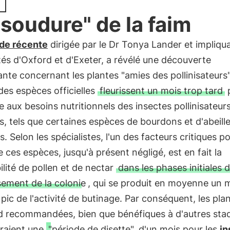
"soudure" de la faim
de récente
dirigée par le Dr Tonya Lander et impliqua
tés d'Oxford et d'Exeter, a révélé une découverte
nte concernant les plantes "amies des pollinisateurs" 
des espèces officielles
fleurissent un mois trop tard
 aux besoins nutritionnels des insectes pollinisateur
, tels que certaines espèces de bourdons et d'abeill
. Selon les spécialistes, l'un des facteurs critiques po
e ces espèces, jusqu'à présent négligé, est en fait la
ilité de pollen et de nectar
dans les phases initiales 
ssement de la colonie
, qui se produit en moyenne un 
 pic de l'activité de butinage. Par conséquent, les pla
d recommandées, bien que bénéfiques à d'autres sta
eraient une
"période de disette"
d'un mois pour les
in