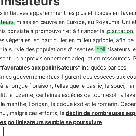
linisateurs
s initiatives apparemment les plus efficaces en faveu
ateurs
mises en œuvre en Europe, au Royaume-Uni e
is consiste à promouvoir et à financer la
plantation
s végétales, en particulier en milieu agricole, afin de
r la survie des populations d'insectes
pollinisateurs
e
ssant un approvisionnement adéquat en ressources. P
"favorables aux pollinisateurs"
indiquées par ces
mes gouvernementaux figurent des espèces aux cou
à la longue floraison, telles que le basilic, le souci, l'a
nlit, la luzerne, certaines espèces de tournesol, la lava
 la menthe, l'origan, le coquelicot et le romarin. Cepe
hui, malgré ces efforts, le
déclin de nombreuses es
tes pollinisateurs semble se poursuivre
.