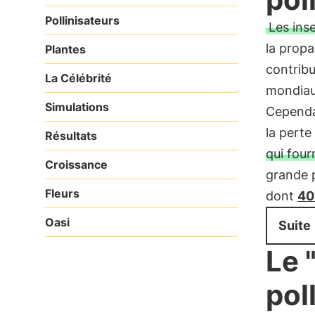
Pollinisateurs
Les inse
la propa
Plantes
contribu
La Célébrité
mondiau
Simulations
Cependa
la perte
Résultats
qui four
Croissance
grande p
Fleurs
dont
40
Oasi
Suite
Le 
pol