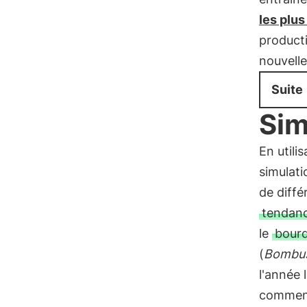
les plu
producti
nouvelle
Suite
Sim
En utili
simulati
de diffé
tendanc
le
bourd
(
Bombus
l'année 
comment 