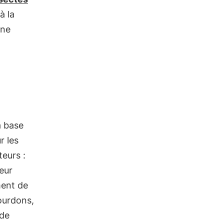
à la
une
a base
r les
teurs :
eur
ment de
bourdons,
 de