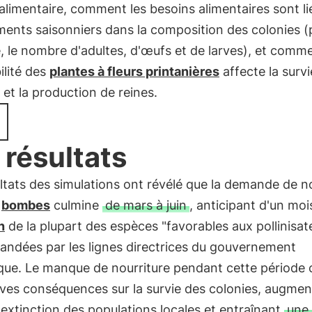
alimentaire, comment les besoins alimentaires sont li
ents saisonniers dans la composition des colonies (
 le nombre d'adultes, d'œufs et de larves), et comme
ilité des
plantes à fleurs printanières
affecte la surv
 et la production de reines.
 résultats
ltats des simulations ont révélé que la demande de n
s
bombes
culmine
de mars à juin
, anticipant d'un mois
n
de la plupart des espèces "favorables aux pollinisat
ndées par les lignes directrices du gouvernement
que. Le manque de nourriture pendant cette période c
ves conséquences sur la survie des colonies, augmen
'extinction des populations locales et entraînant
une 