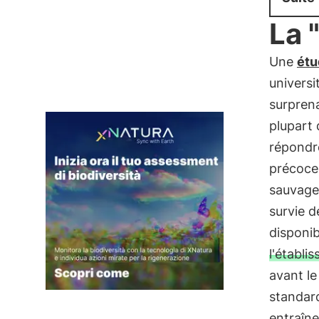
La 
Une
étu
universi
surprena
plupart 
répondre
précoces
sauvages
survie d
disponib
l'établi
avant le
standar
entraîn