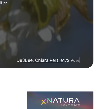
ltez
De
3Bee, Chiara Pertile
173 Vues