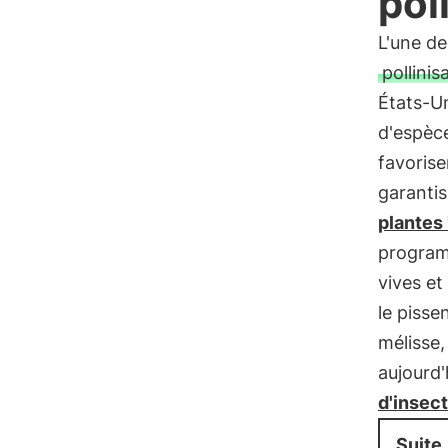
pol
L'une de
pollinis
États-Un
d'espèce
favorise
garanti
plantes 
program
vives et 
le pisse
mélisse,
aujourd'
d'insec
Suite