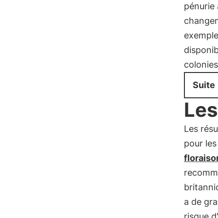
pénurie 
changem
exemple,
disponib
colonies
Suite
Les
Les résu
pour le
floraiso
recomma
britanni
a de gra
risque d