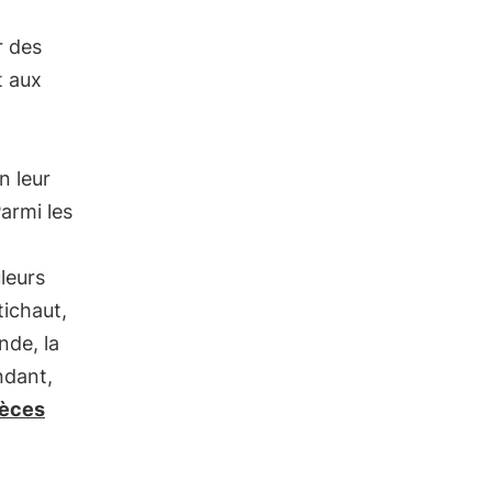
r des
t aux
n leur
armi les
leurs
rtichaut,
nde, la
ndant,
pèces