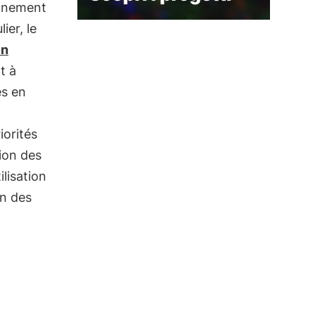
onnement
ier, le
Un
t à
es en
iorités
tion des
ilisation
on des