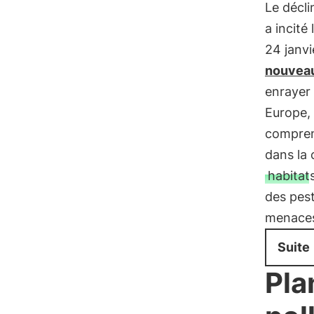
Le décli
a incité
24 janvi
nouveau
enrayer 
Europe, 
comprend
dans la 
habitat
des pest
menaces
Suite
Pla