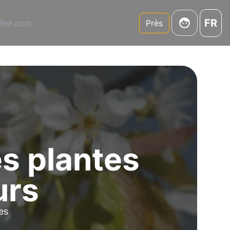
FR
3Bee.com
Près
es plantes
urs
es