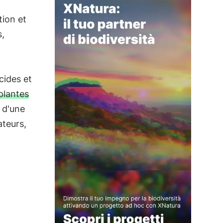
tion et
s,
icides et
plantes
d'une
ateurs,