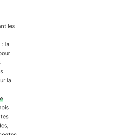
nt les
: la
pour
s
es
ur la
de
mois
ntes
des,
sectes