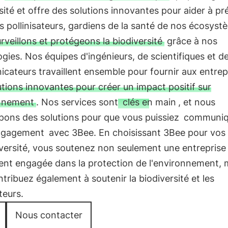
sité et offre des solutions innovantes pour aider à pr
es pollinisateurs, gardiens de la santé de nos écosyst
rveillons et protégeons la biodiversité
grâce à nos
gies. Nos équipes d'ingénieurs, de scientifiques et d
ateurs travaillent ensemble pour fournir aux entrep
utions innovantes pour créer un impact positif sur
onnement
. Nos services sont
clés en main
, et nous
pons des solutions pour que vous puissiez
communiq
engagement
avec 3Bee. En choisissant 3Bee pour vos 
versité, vous soutenez non seulement une entreprise
ent engagée dans la protection de l'environnement, 
tribuez également à soutenir la biodiversité et les
teurs.
Nous contacter