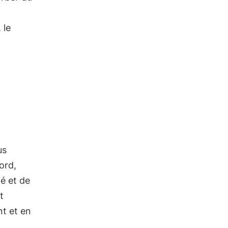
 le
us
ord,
é et de
t
nt et en