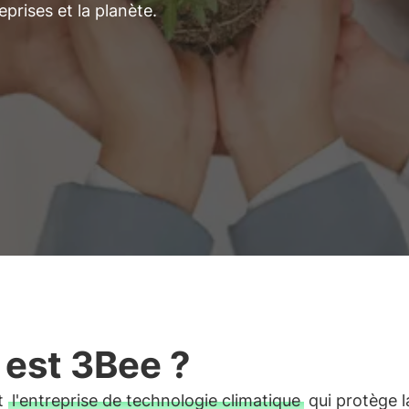
eprises et la planète.
 est 3Bee ?
t
l'entreprise de technologie climatique
qui protège l