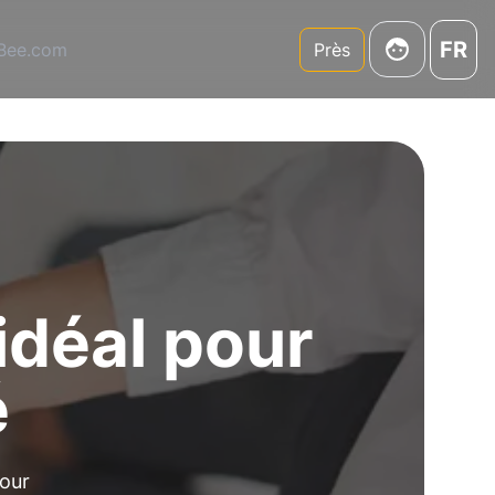
FR
3Bee.com
Près
idéal pour
é
pour