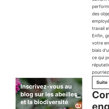
performa
des obje
employés
travail 
Enfin, g
votre en
biais d'
ce qui 
réputat
pourrie
Suite
Inscrivez-vous au
Com
blog sur les abeilles
et la biodiversité
en