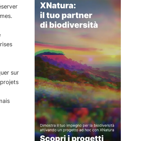
éserver
èmes.
e
rises
uer sur
projets
mais