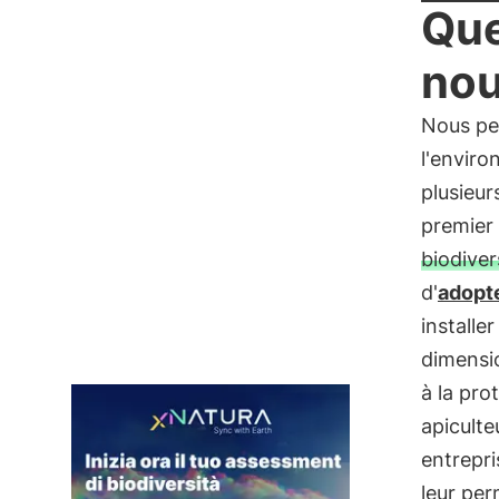
Que
nou
Nous pe
l'enviro
plusieur
premier 
biodiver
d'
adopt
installe
dimensio
à la pro
apicult
entrepr
leur per