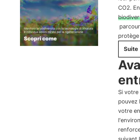
CO2. En
biodiver
parcour
protège 
Suite
Ava
ent
Si votre
pouvez 
votre en
l'envir
renforc
suivant 