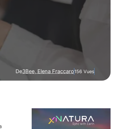
De
3Bee, Elena Fraccaro
156 Vues
a