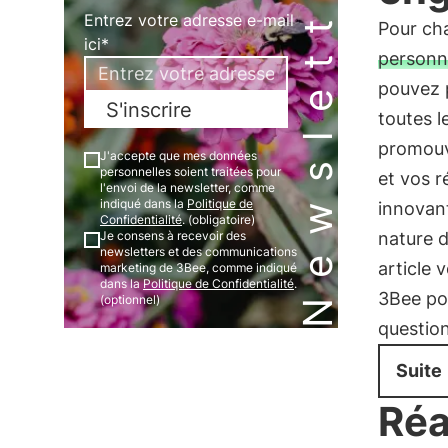
Newsletter
Entrez votre adresse e-mail
Pour cha
ici*
personn
pouvez 
S'inscrire
toutes l
promouvo
J'accepte que mes données
personnelles soient traitées pour
et vos 
l'envoi de la newsletter, comme
indiqué dans la
Politique de
innovant
Confidentialité
. (obligatoire)
Je consens à recevoir des
nature d
newsletters et des communications
article 
marketing de 3Bee, comme indiqué
dans la
Politique de Confidentialité
.
3Bee pou
(optionnel)
question
Suite
Réa