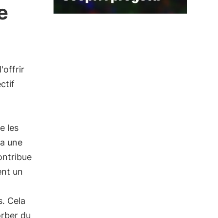
e
offrir
ctif
e les
 a une
ontribue
ent un
. Cela
orber du