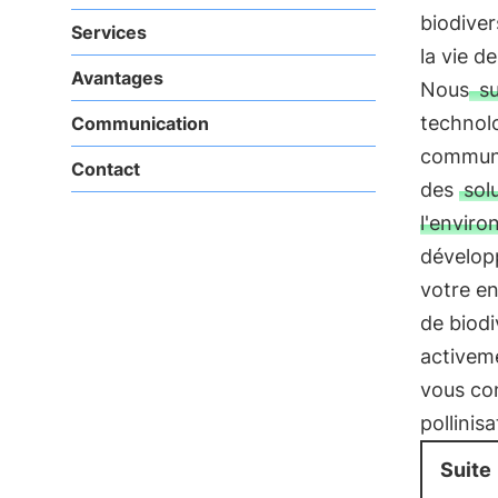
biodiver
Services
la vie d
Avantages
Nous
su
technolo
Communication
communic
Contact
des
sol
l'envir
dévelop
votre 
de biodi
activem
vous con
pollinisa
Suite