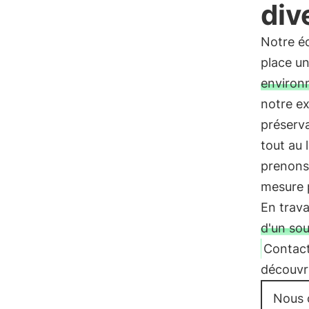
div
Notre éq
place un
environ
notre e
préserv
tout au 
prenons
mesure 
En trava
d'un sou
Contac
découvri
Nous 