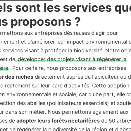
ls sont les services qu
s proposons ?
rmettons aux entreprises désireuses d'agir pour
nnement et d'améliorer leur impact environnemental d'
s services visant à protéger la biodiversité. Notre obje
est de
développer des projets visant à régénérer la
sité
. Pour ce faire, nous proposons aux entreprises
er des ruches
directement auprès de l'apiculteur ou d
r directement sur leur parc d'activités. Cette adoption
n environnementale et sociale, car d'une part, elle c
tection des abeilles (pollinisateurs essentiels) et souti
eur dans son métier. Nous permettons également aux
ises de
adopter leurs forêts nectarifères
de 50 arbres
met de régénérer la biodiversité de la région et d'abs