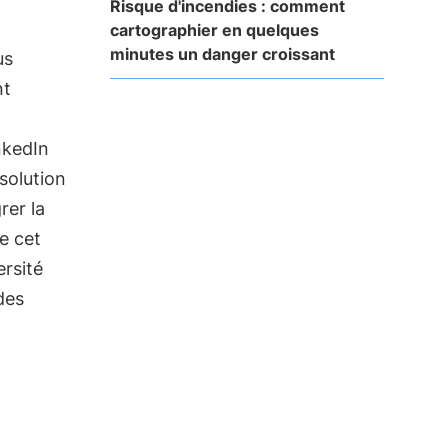
Risque d'incendies : comment
cartographier en quelques
minutes un danger croissant
us
nt
nkedIn
solution
rer la
e cet
ersité
des