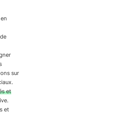
 en
 de
agner
s
ions sur
iaux.
és et
ive.
s et