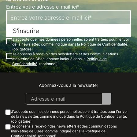
Entrez votre adresse e-mail ici*
S'inscrire
J'accepte que mes données personnelles soient traitées pour l'envoi
de la newsletter, comme indiqué dans la
Politique de Confidentialité
.
(obligatoire)
Je consens à recevoir des newsletters et des communications
marketing de 3Bee, comme indiqué dans la
Politique de
Confidentialité
. (optionnel)
Abonnez-vous à la newsletter
Instagram
Facebook
Linkedin
Youtube
J'accepte que mes données personnelles soient traitées pour l'envoi
de la newsletter, comme indiqué dans la
Politique de Confidentialité
.
(obligatoire)
Je consens à recevoir des newsletters et des communications
marketing de 3Bee, comme indiqué dans la
Politique de
Confidentialité
. (optionnel)