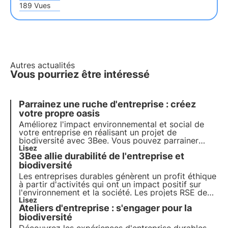
189 Vues
Autres actualités
Vous pourriez être intéressé
Parrainez une ruche d'entreprise : créez
votre propre oasis
Améliorez l'impact environnemental et social de
votre entreprise en réalisant un projet de
biodiversité avec 3Bee. Vous pouvez parrainer
votre ruche d'entreprise chez un apiculteur ou bien
Lisez
3Bee allie durabilité de l'entreprise et
installer des ruches sur votre terrain. Devenez un
champion de la protection de la biodiversité avec
biodiversité
3Bee.
Les entreprises durables génèrent un profit éthique
à partir d'activités qui ont un impact positif sur
l'environnement et la société. Les projets RSE de
3Bee régénèrent la biodiversité. Découvrez
Lisez
Ateliers d'entreprise : s'engager pour la
comment être (plus) durable et comment protéger
la biodiversité en impliquant vos employés.
biodiversité