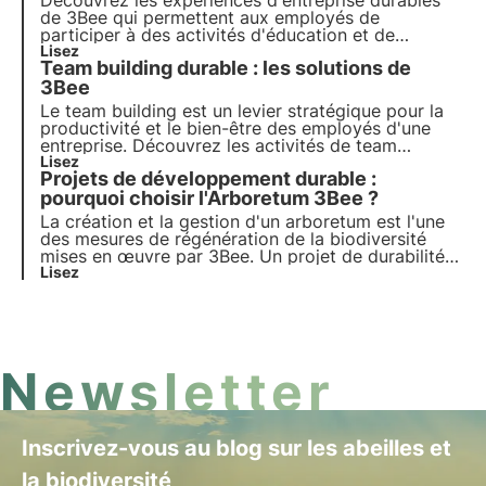
Découvrez les expériences d'entreprise durables
de 3Bee qui permettent aux employés de
participer à des activités d'éducation et de
sensibilisation à l'environnement. Des ateliers
Lisez
Team building durable : les solutions de
d'apiculture et de plantation aux dégustations sur
la biodiversité, améliorez l'engagement et
3Bee
promouvez la durabilité.
Le team building est un levier stratégique pour la
productivité et le bien-être des employés d'une
entreprise. Découvrez les activités de team
building durable de 3Bee axées sur le
Lisez
Projets de développement durable :
développement des compétences professionnelles
et individuelles, la formation ESG et la
pourquoi choisir l'Arboretum 3Bee ?
responsabilité environnementale.
La création et la gestion d'un arboretum est l'une
des mesures de régénération de la biodiversité
mises en œuvre par 3Bee. Un projet de durabilité
d'entreprise mesuré via des tableaux de bord, pour
Lisez
une approche scientifique qui prévient le risque de
greenwashing. Pour en savoir plus, consultez cet
article.
Newsletter
Inscrivez-vous au blog sur les abeilles et
la biodiversité