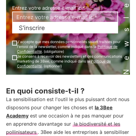
Newsletter
Entrez votre adresse e-mail ici*
S'inscrire
J'accepte que mes données personnelles soient traitées pour
l'envoi de la newsletter, comme indiqué dans la
Politique de
Confidentialité
. (obligatoire)
Je consens à recevoir des newsletters et des communications
marketing de 3Bee, comme indiqué dans la
Politique de
Confidentialité
. (optionnel)
En quoi consiste-t-il ?
La sensibilisation est l'outil le plus puissant dont nous
disposons pour changer les choses et
la 3Bee
Academy
est une occasion à ne pas manquer pour
en apprendre davantage sur
la biodiversité et les
pollinisateurs
. 3Bee aide les entreprises à sensibiliser