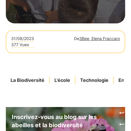
31/08/2023
De
3Bee, Elena Fraccaro
377 Vues
La Biodiversité
L'école
Technologie
Entre
Inscrivez-vous au blog sur les
abeilles et la biodiversité