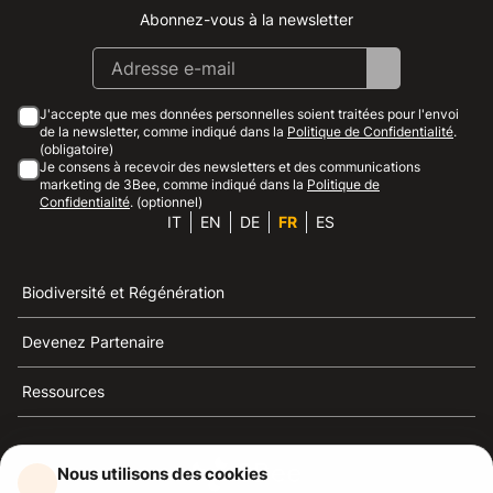
Abonnez-vous à la newsletter
Instagram
Facebook
Linkedin
Youtube
J'accepte que mes données personnelles soient traitées pour l'envoi
de la newsletter, comme indiqué dans la
Politique de Confidentialité
.
(obligatoire)
Je consens à recevoir des newsletters et des communications
marketing de 3Bee, comme indiqué dans la
Politique de
Confidentialité
. (optionnel)
IT
EN
DE
FR
ES
Biodiversité et Régénération
Devenez Partenaire
Ressources
Nous utilisons des cookies