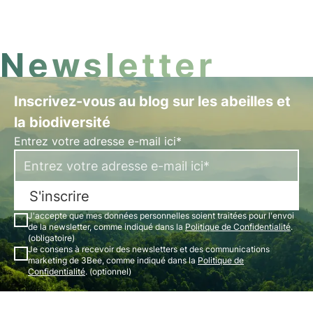
soulignant ainsi l'importance de l'intégration de la
durabilité environnementale et sociale. Pour en
savoir plus, consultez cet article.
Newsletter
Inscrivez-vous au blog sur les abeilles et
la biodiversité
Entrez votre adresse e-mail ici*
S'inscrire
J'accepte que mes données personnelles soient traitées pour l'envoi
de la newsletter, comme indiqué dans la
Politique de Confidentialité
.
(obligatoire)
Je consens à recevoir des newsletters et des communications
marketing de 3Bee, comme indiqué dans la
Politique de
Confidentialité
. (optionnel)