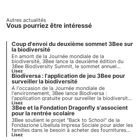
Autres actualités
Vous pourriez être intéressé
Coup d'envoi du deuxième sommet 3Bee sur
la biodiversité
En amont de la Journée mondiale de la
biodiversité, 3Bee lance la deuxième édition du
3Bee Biodiversity Summit, le sommet annuel
entièrement dédié à la biodiversité qui se tiendra le
Lisez
Biodiversa : l'application de jeu 3Bee pour
21 mai 2024 à Milan. Découvrez le programme, les
activités et les modalités de participation.
surveiller la biodiversité
À l'occasion de la Journée mondiale de
l'environnement, 3Bee lance Biodiversa :
l'application gratuite pour surveiller la biodiversité
et protéger les écosystèmes. Un projet de science
Lisez
3Bee et la Fondation Dragonfly s'associent
citoyenne qui vise à collectiviser la préservation de
la biodiversité par le biais du "snap and protect".
pour la rentrée scolaire
3Bee soutient le projet "Back to School" de la
Fondazione Libellula Impresa Sociale pour aider les
familles dans le besoin à acheter des fournitures
scolaires en prévision de la rentrée des classes,
Lisez