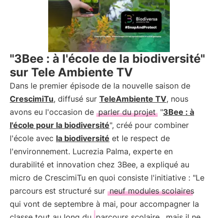
"3Bee : à l'école de la biodiversité"
sur Tele Ambiente TV
Dans le premier épisode de la nouvelle saison de
CrescimiTu
, diffusé sur
TeleAmbiente TV
, nous
avons eu l'occasion de
parler du projet
"
3Bee : à
l'école pour la biodiversité
", créé pour combiner
l'école avec
la biodiversité
et le respect de
l'environnement. Lucrezia Palma, experte en
durabilité et innovation chez 3Bee, a expliqué au
micro de CrescimiTu en quoi consiste l'initiative : "Le
parcours est structuré sur
neuf modules scolaires
qui vont de septembre à mai, pour accompagner la
classe tout au long du
parcours scolaire
, mais il ne