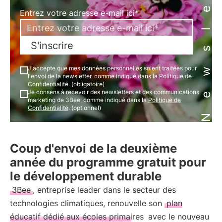
Newsletter
Entrez votre adresse e-mail ici*
S'inscrire
J'accepte que mes données personnelles soient traitées pour
l'envoi de la newsletter, comme indiqué dans la
Politique de
Confidentialité
. (obligatoire)
Je consens à recevoir des newsletters et des communications
marketing de 3Bee, comme indiqué dans la
Politique de
Confidentialité
. (optionnel)
Coup d'envoi de la deuxième
année du programme gratuit pour
le développement durable
3Bee
, entreprise leader dans le secteur des
technologies climatiques, renouvelle son
plan
éducatif dédié aux écoles primaires
avec le nouveau