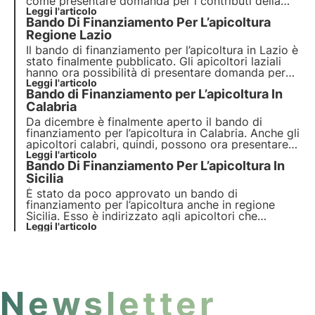
come presentare domanda per i contributi della
tua attività apistica in regione Umbria. Leggi i
Leggi l'articolo
Bando Di Finanziamento Per L’apicoltura
dettagli nel nostro blog
Regione Lazio
Il bando di finanziamento per l’apicoltura in Lazio è
stato finalmente pubblicato. Gli apicoltori laziali
hanno ora possibilità di presentare domanda per
Leggi l'articolo
ricevere contributi per la propria attività apistica.
Bando di Finanziamento per L’apicoltura In
Calabria
Da dicembre è finalmente aperto il bando di
finanziamento per l’apicoltura in Calabria. Anche gli
apicoltori calabri, quindi, possono ora presentare
domanda per la loro attività apistica. Il nuovo
Leggi l'articolo
Bando Di Finanziamento Per L’apicoltura In
bando è stato approvato nell’ottica di migliorare la
valorizzazione dell'apicoltura.
Sicilia
È stato da poco approvato un bando di
finanziamento per l’apicoltura anche in regione
Sicilia. Esso è indirizzato agli apicoltori che
intendono incrementare la propria produzione e
Leggi l'articolo
migliorare la qualità dei propri prodotti.
Newsletter