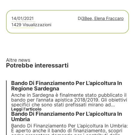
14/01/2021
Di
3Bee, Elena Fraccaro
1429 Visualizzazioni
Altre news
Potrebbe interessarti
Bando Di Finanziamento Per L’apicoltura In
Regione Sardegna
Anche in Sardegna è finalmente stato pubblicato il
bando per l’annata apistica 2018/2019. Gli obiettivi
specifici che sono stati prefissati mirano ad
aumentare l’efficacia e la commercializzazione dei
Leggi l'articolo
Bando Di Finanziamento Per L’apicoltura In
prodotti dell’apicoltura. Bando Di Finanziamento
Per L’apicoltura In Regione Sardegna
Umbria
Bando Di Finanziamento Per L’apicoltura In Umbria:
È aperto anche il bando di finanziamento, scopri