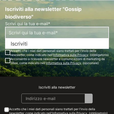
Iscriviti alla newsletter "Gossip
biodiverso"
Scrivi qui la tua e-mail*
Iscriviti
Accetto che i miei dati personali siano trattati per l'invio della
newsletter, come indicato nell'
Informativa sulla Privacy
. (obbligatorio)
Acconsento a ricevere newsletter e comunicazioni di marketing da
3Bee, come indicato nell'
Informativa sulla Privacy
. (opzionale)
Iscriviti alla newsletter
Instagram
Facebook
Linkedin
Youtube
Accetto che i miei dati personali siano trattati per l'invio della
newsletter, come indicato nell'
Informativa sulla Privacy
. (obbligatorio)