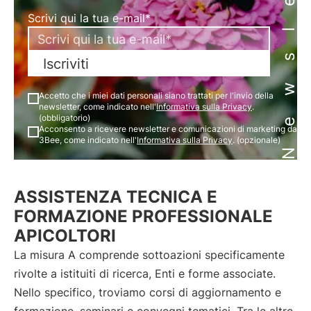
Newsletter
Scrivi qui la tua e-mail*
Iscriviti
Accetto che i miei dati personali siano trattati per l'invio della
newsletter, come indicato nell'
Informativa sulla Privacy
.
(obbligatorio)
Acconsento a ricevere newsletter e comunicazioni di marketing da
3Bee, come indicato nell'
Informativa sulla Privacy
. (opzionale)
ASSISTENZA TECNICA E
FORMAZIONE PROFESSIONALE
APICOLTORI
La misura A comprende sottoazioni specificamente
rivolte a istituiti di ricerca, Enti e forme associate.
Nello specifico, troviamo corsi di aggiornamento e