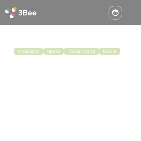
Assistenza
Spesa
Transumanza
Misure
Bando Di Finanziamento Per
L’apicoltura In Calabria
Da dicembre è finalmente aperto il bando di
finanziamento per l’apicoltura in Calabria.
Anche gli apicoltori calabri, quindi, possono
ora presentare domanda per la loro attività
apistica. Il nuovo bando è stato approvato con
Leggi l'articolo
l'obiettivo di migliorare l'attività apistica in
Calabria.