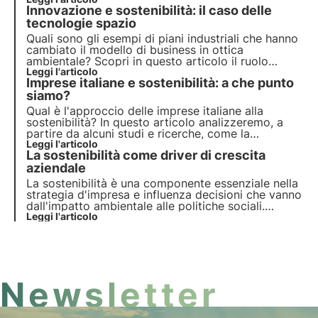
Protocol. Approfondisci con le Pillole dall'Oasi, la
Innovazione e sostenibilità: il caso delle
Digital Academy di 3Bee per i Professionisti della
Sostenibilità.
tecnologie spazio
Quali sono gli esempi di piani industriali che hanno
cambiato il modello di business in ottica
ambientale? Scopri in questo articolo il ruolo
dell'innovazione nella transizione ecologica.
Leggi l'articolo
Imprese italiane e sostenibilità: a che punto
Approfondisci con le Pillole dall'Oasi, la Digital
Academy di 3Bee per i Professionisti della
siamo?
Sostenibilità.
Qual è l'approccio delle imprese italiane alla
sostenibilità? In questo articolo analizzeremo, a
partire da alcuni studi e ricerche, come la
sostenibilità stia diventando una leva strategica
Leggi l'articolo
La sostenibilità come driver di crescita
per il business, contribuendo a gestire i rischi e
ridurre i costi.
aziendale
La sostenibilità è una componente essenziale nella
strategia d'impresa e influenza decisioni che vanno
dall'impatto ambientale alle politiche sociali.
Questo articolo esplora il ruolo della sostenibilità
Leggi l'articolo
nel panorama economico, con riferimento ai trend
emergenti tra consumatori e aziende italiane.
Newsletter