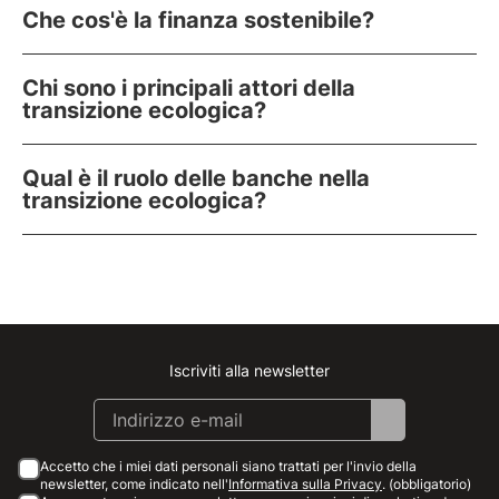
Che cos'è la finanza sostenibile?
Chi sono i principali attori della
transizione ecologica?
Qual è il ruolo delle banche nella
transizione ecologica?
Iscriviti alla newsletter
Instagram
Facebook
Linkedin
Youtube
Accetto che i miei dati personali siano trattati per l'invio della
newsletter, come indicato nell'
Informativa sulla Privacy
. (obbligatorio)