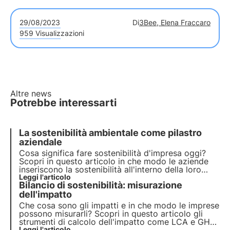
29/08/2023
Di
3Bee, Elena Fraccaro
959 Visualizzazioni
Altre news
Potrebbe interessarti
La sostenibilità ambientale come pilastro
aziendale
Cosa significa fare sostenibilità d'impresa oggi?
Scopri in questo articolo in che modo le aziende
inseriscono la sostenibilità all'interno della loro
strategia, dall'analisi di materialità al calcolo degli
Leggi l'articolo
Bilancio di sostenibilità: misurazione
impatti, e il loro ruolo nel raggiungimento degli
obiettivi dell'Agenda 2030.
dell'impatto
Che cosa sono gli impatti e in che modo le imprese
possono misurarli? Scopri in questo articolo gli
strumenti di calcolo dell'impatto come LCA e GHG
Leggi l'articolo