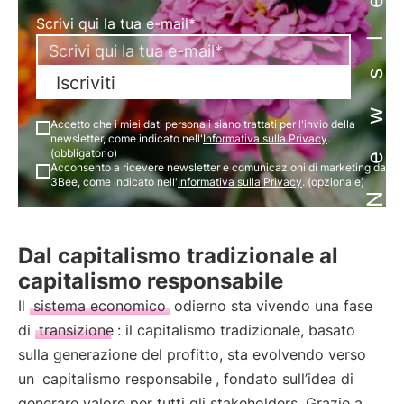
Newsletter
Scrivi qui la tua e-mail*
Iscriviti
Accetto che i miei dati personali siano trattati per l'invio della
newsletter, come indicato nell'
Informativa sulla Privacy
.
(obbligatorio)
Acconsento a ricevere newsletter e comunicazioni di marketing da
3Bee, come indicato nell'
Informativa sulla Privacy
. (opzionale)
Dal capitalismo tradizionale al
capitalismo responsabile
Il
sistema economico
odierno sta vivendo una fase
di
transizione
: il capitalismo tradizionale, basato
sulla generazione del profitto, sta evolvendo verso
un
capitalismo responsabile
, fondato sull’idea di
generare valore per tutti gli stakeholders. Grazie a