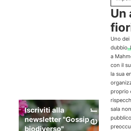
Un 
fio
Uno dei 
dubbio
a Mahmo
con il s
la sua e
organiz
proprio
rispecch
Iscriviti alla
sala non
pubblico
newsletter "Gossip
preoccu
biodiverso"