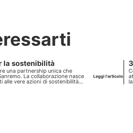
eressarti
la sostenibilità
3
are una partnership unica che
C
a Sanremo
. La collaborazione nasce
a
Leggi l'articolo
 alle vere azioni di sostenibilità
l
ostenibilità.
c