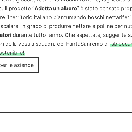
a. Il progetto “
Adotta un albero
” è stato pensato prop
re il territorio italiano piantumando boschi nettariferi
a scalare, in grado di produrre nettare e polline per nutr
atori
durante tutto l’anno. Che aspettate, suggerite su
ri della vostra squadra del FantaSanremo di
sbloccar
stenibile!
per le aziende