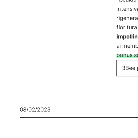
intensiv
rigenera
fioritur
impollin
ai memb
bonus so
3Bee 
08/02/2023