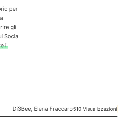
rio per
 a
ire gli
i Social
e il
Di
3Bee, Elena Fraccaro
510 Visualizzazioni