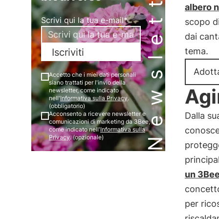
Newsletter
albero n
Scrivi qui la tua e-mail*
scopo di
dai cant
tema.
Iscriviti
Adott
Accetto che i miei dati personali
siano trattati per l'invio della
Agi
newsletter, come indicato
nell'
Informativa sulla Privacy
.
(obbligatorio)
Acconsento a ricevere newsletter e
Dalla su
comunicazioni di marketing da 3Bee,
conoscen
come indicato nell'
Informativa sulla
Privacy
. (opzionale)
protegge
principa
un 3Bee
concetto
per ricos
riscalda