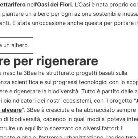
ettarifero
nell’
Oasi dei Fiori
. L’Oasi è nata proprio co
 piantare un albero per ogni azione sostenibile messa
anti. È stata un’occasione anche questa per portare in 
a un albero
re per rigenerare
a nascita 3Bee ha strutturato progetti basati sulla
za scientifica e sui progressi tecnologici con lo sco
re e rigenerare la biodiversità. Tutto è partito dalle a
li bioindicatori dei nostri ecosistemi, con il progetto “
 alveare
”. 3Bee è cresciuta e ha abbracciato sempre di
 di biodiversità, capendo in quali modi si poteva inte
truire un equilibrio spezzato da diversi fattori: il
mento globale, l’estrema urbanizzazione, l’agricoltura