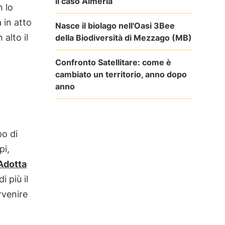
il caso Almería
n lo
 in atto
Nasce il biolago nell'Oasi 3Bee
alto il
della Biodiversità di Mezzago (MB)
Confronto Satellitare: come è
cambiato un territorio, anno dopo
anno
po di
pi,
Adotta
 più il
rvenire