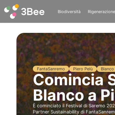
Biodiversità
Rigenerazion
FantaSanremo
Piero Pelù
Blanco
Comincia S
Blanco a P
È cominciato il Festival di Saremo 2
Partner Sustainability di FantaSanr