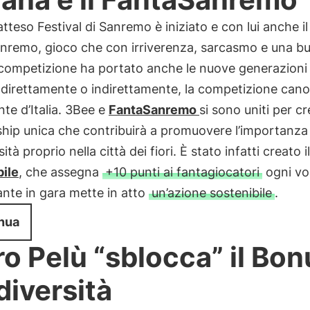
 atteso Festival di Sanremo è iniziato e con lui anche il
nremo, gioco che con irriverenza, sarcasmo e una b
 competizione ha portato anche le nuove generazioni
 direttamente o indirettamente, la competizione cano
te d’Italia. 3Bee e
FantaSanremo
si sono uniti per c
hip unica che contribuirà a promuovere l’importanza 
ità proprio nella città dei fiori. È stato infatti creato i
bile
, che assegna
+10 punti ai fantagiocatori
ogni vo
nte in gara mette in atto
un’azione sostenibile
.
nua
ro Pelù “sblocca” il Bon
diversità