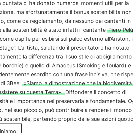
 puntata ci ha donato numerosi momenti utili per la
ione, ma sfortunatamente il bonus sostenibilità non 
o, come da regolamento, da nessuno dei cantanti in 
 alla sostenibilità è stato infatti il cantante
Piero Pelù
come ospite per esibirsi sul palco esterno all’Ariston, i
Stage”. L’artista, salutando il presentatore ha notato
amente la differenza tra il suo stile di abbigliamento
 e borchie) e quello di Amadeus (Smoking e foulard) e
entemente esordito con una frase incisiva, che rispe
a di 3Bee:
«Siamo la dimostrazione che la biodiversità
sistere su questa Terra».
Diffondere il concetto di
sità e l’importanza nel preservarla è fondamentale. O
o, nel suo piccolo, può contribuire a rendere il mondo
ù sostenibile, partendo proprio dalle sue azioni quoti
liniamo