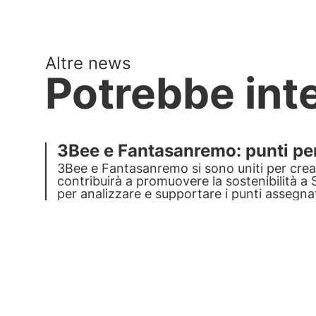
Altre news
Potrebbe int
3Bee e Fantasanremo: punti per 
3Bee e Fantasanremo
si sono uniti per cre
contribuirà a promuovere la
sostenibilità 
per analizzare e supportare i punti assegnati
ambientale. 3Bee sarà l'occhio critico sulla s