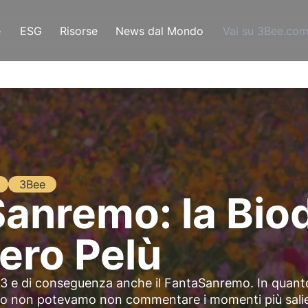
e
ESG
Risorse
News dal Mondo
Vai su 3Bee.co
3Bee
anremo: la Biod
iero Pelù
023 e di conseguenza anche il FantaSanremo. In quant
emo non potevamo non commentare i momenti più salie