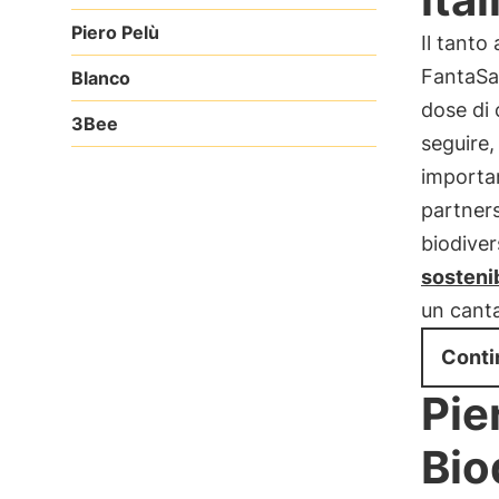
Piero Pelù
Il tanto
FantaSa
Blanco
dose di
3Bee
seguire,
importan
partners
biodivers
sosteni
un canta
Conti
Pie
Bio