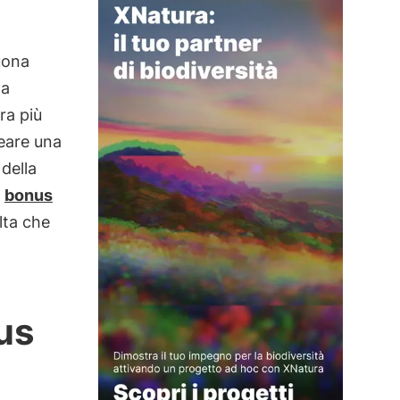
uona
 a
ra più
reare una
della
l
bonus
lta che
us