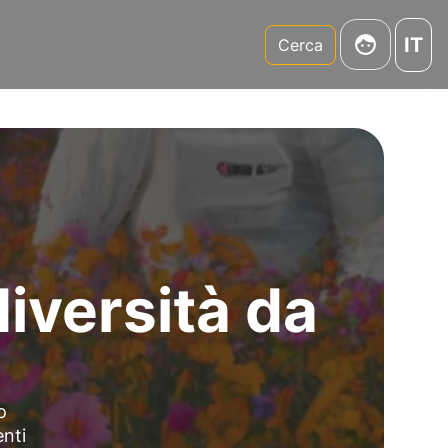
IT
m
Cerca
iversità da
o
nti