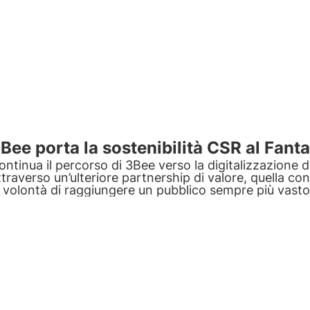
Bee porta la sostenibilità CSR al Fan
ontinua il percorso di 3Bee verso la digitalizzazione de
ttraverso un’ulteriore partnership di valore, quella c
a volontà di raggiungere un pubblico sempre più vasto 
onsapevoli e diffondere l’importanza della biodiversit