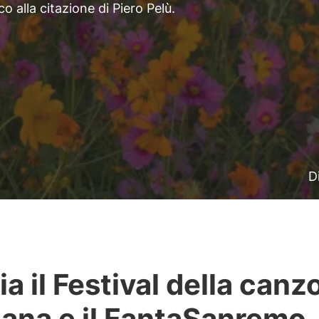
nco alla citazione di Piero Pelù.
D
zia il Festival della can
liana e il FantaSanremo