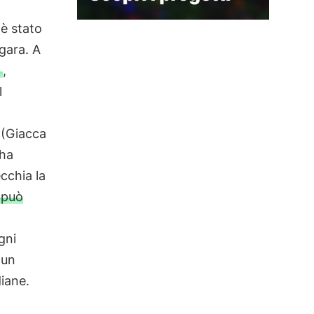
è stato
gara. A
,
l
 (Giacca
 ha
cchia la
 può
gni
 un
diane.