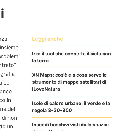
i
Leggi anche
nza
 insieme
Iris: il tool che connette il cielo con
problemi
la terra
ntrato”
grafia
XN Maps: cos'è e a cosa serve lo
strumento di mappe satellitari di
palco
iLoveNatura
ance
co in
Isole di calore urbane: il verde e la
ne del
regola 3-30-300
 di non
Incendi boschivi visti dallo spazio:
ndo un