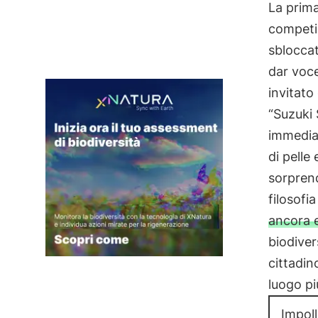
La prima
competiz
sbloccat
dar voce
invitato 
“Suzuki 
immediat
di pelle
sorprend
filosofi
ancora e
biodiver
cittadin
luogo pi
Impol