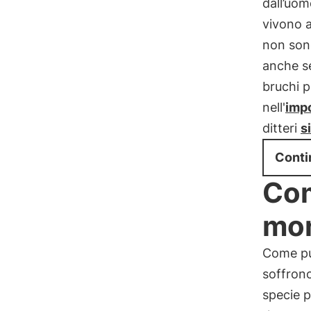
dall’uom
vivono a
non son
anche se
bruchi p
nell'
impo
ditteri
si
Conti
Com
mo
Come pur
soffron
specie p