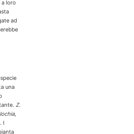
 a loro
asta
gate ad
serebbe
 specie
ta una
o
tante.
Z.
lochia
,
 I
pianta