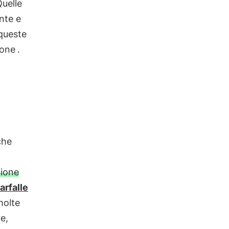
Quelle
nte e
 queste
ione
.
che
zione
farfalle
molte
re,