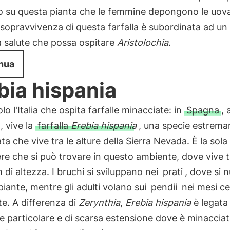
o su questa pianta che le femmine depongono le uova
 sopravvivenza di questa farfalla è subordinata ad un
a salute che possa ospitare
Aristolochia
.
nua
bia hispania
lo l'Italia che ospita farfalle minacciate: in
Spagna
, 
 vive la
farfalla
Erebia hispania
, una specie estrem
ata che vive tra le alture della Sierra Nevada. È la sola
re che si può trovare in questo ambiente, dove vive 
di altezza. I bruchi si sviluppano nei
prati
, dove si 
 piante, mentre gli adulti volano sui
pendii
nei mesi ce
ate. A differenza di
Zerynthia
,
Erebia hispania
è legata
 particolare e di scarsa estensione dove è minacciat