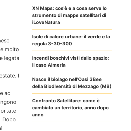
XN Maps: cos'è e a cosa serve lo
strumento di mappe satellitari di
iLoveNatura
Isole di calore urbane: il verde e la
aese
regola 3-30-300
ale molto
Incendi boschivi visti dallo spazio:
e legata
il caso Almería
state. I
Nasce il biolago nell'Oasi 3Bee
della Biodiversità di Mezzago (MB)
ie ad
Confronto Satellitare: come è
ngono
cambiato un territorio, anno dopo
portate
anno
o. Dopo
i