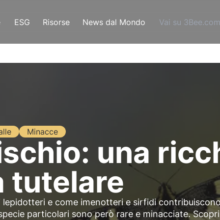
e
ESG
Risorse
News dal Mondo
Vai su 3Bee.co
alle
Minacce
rischio: una ric
 tutelare
 lepidotteri e come imenotteri e sirfidi contribuiscon
 specie particolari sono però rare e minacciate. Scopri