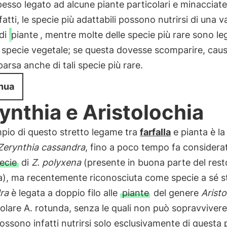
esso legato ad alcune piante particolari e minacciate
nfatti, le specie più adattabili possono nutrirsi di una v
di
piante
, mentre molte delle specie più rare sono le
a specie vegetale; se questa dovesse scomparire, cau
arsa anche di tali specie più rare.
nua
ynthia e Aristolochia
pio di questo stretto legame tra
farfalla
e pianta è la
Zerynthia cassandra
, fino a poco tempo fa considera
ecie
di
Z. polyxena
(presente in buona parte del rest
a), ma recentemente riconosciuta come specie a sé s
ra
è legata a doppio filo alle
piante
del genere
Aristo
colare A. rotunda, senza le quali non può sopravvivere.
ossono infatti nutrirsi solo esclusivamente di questa 