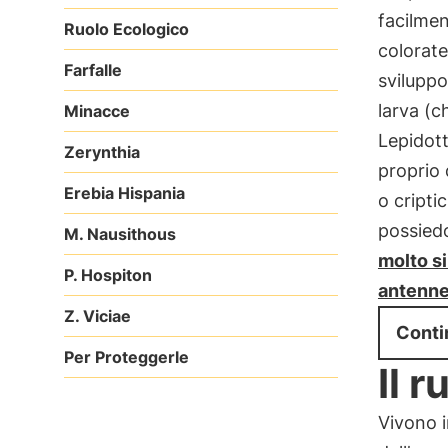
facilmen
Ruolo Ecologico
colorate
Farfalle
sviluppo
larva (c
Minacce
Lepidott
Zerynthia
proprio 
Erebia Hispania
o cripti
possied
M. Nausithous
molto si
P. Hospiton
antenne 
Z. Viciae
Conti
Per Proteggerle
Il 
Vivono 