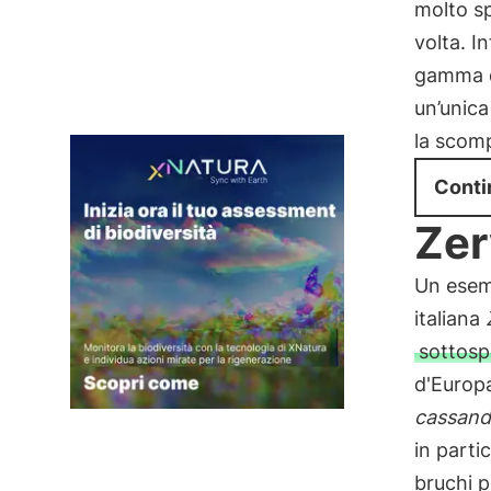
molto sp
volta. I
gamma 
un’unic
la scomp
Conti
Zer
Un esem
italiana
sottosp
d'Europ
cassand
in parti
bruchi p