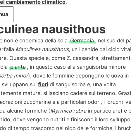
 del cambiamento climatico
.
nua
ulinea nausithous
e non è endemica della sola
Germania
, nel sud del p
arfalla
Maculinea nausithous
, un licenide dal ciclo vit
are. Questa specie è, come Z. cassandra, strettament
sola
pianta
, in questo caso alla sanguisorba minore
sorba minor
), dove le femmine depongono le uova in e
i sviluppano sui
fiori
di sanguisorba e, una volta
ntemente mature, si lasciano cadere sul terreno. Graz
ecrezioni zuccherine e a particolari odori, i
bruchi
ve
 da alcune formiche (
Myrmica rubra
in particolare) e 
 nido, dove vengono nutriti e finiscono il loro svilupp
do di tempo trascorso nel nido delle formiche, i bruch