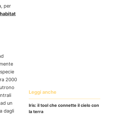
, per
habitat
ad
amente
 specie
tra 2000
nutrono
Leggi anche
ntrali
 ad un
Iris: il tool che connette il cielo con
a dagli
la terra