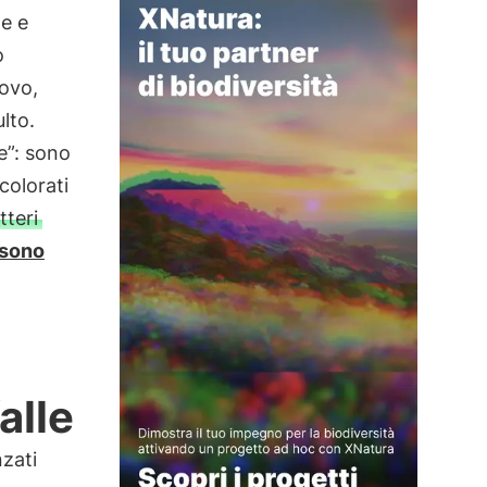
e e
o
uovo,
lto.
ie”: sono
colorati
tteri
 sono
alle
nzati