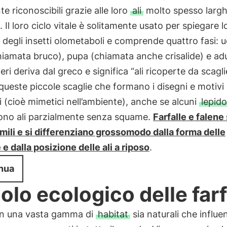
te riconoscibili grazie alle loro
ali
molto spesso largh
. Il loro ciclo vitale è solitamente usato per spiegare l
 degli insetti olometaboli e comprende quattro fasi: 
hiamata bruco), pupa (chiamata anche crisalide) e adu
eri deriva dal greco e significa “ali ricoperte da scagl
queste piccole scaglie che formano i disegni e motivi 
ci (cioè mimetici nell’ambiente), anche se alcuni
lepido
ono ali parzialmente senza squame.
Farfalle e falene
mili e si differenziano grossomodo dalla forma delle
e dalla posizione delle ali a riposo
.
nua
ruolo ecologico delle farf
in una vasta gamma di
habitat
sia naturali che influe