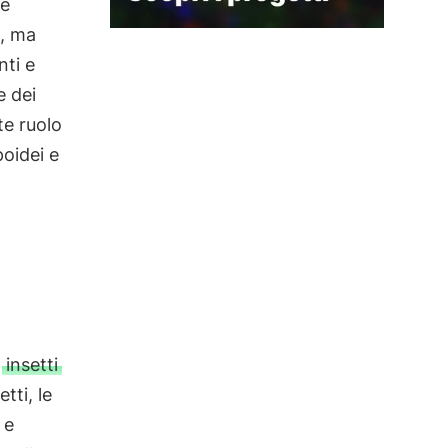
he
i, ma
nti e
e dei
te ruolo
poidei e
l
i
insetti
etti, le
 e