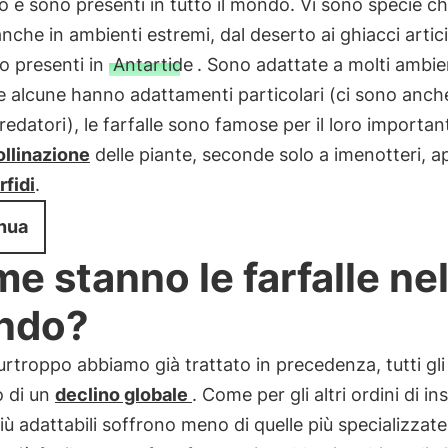
o e sono presenti in tutto il mondo. Vi sono specie c
nche in ambienti estremi, dal deserto ai ghiacci artic
o presenti in
Antartide
. Sono adattate a molti ambie
 alcune hanno adattamenti particolari (ci sono anch
redatori), le farfalle sono famose per il loro importan
llinazione
delle piante, seconde solo a imenotteri, a
rfidi
.
nua
e stanno le farfalle ne
ndo?
troppo abbiamo già trattato in precedenza, tutti gl
o di un
declino globale
. Come per gli altri ordini di ins
iù adattabili soffrono meno di quelle più specializzate