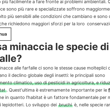
 più facilmente a fare fronte ai problemi ambientali. 
ce sono più rare e specializzate soffrono maggiorme
to più sensibili alle condizioni che cambiano e sono
che richiedono maggiori sforzi per la loro
conservaz
nua
a minaccia le specie di
falle?
inacce alle farfalle ci sono le stesse cause molteplici 
no il declino globale degli insetti: le principali sono
nto climatico, uso di pesticidi in agricoltura, e ridu
tat
. Quest'ultima è estremamente importante per le
ene in quanto l’habitat è un fattore fondamentale per 
i lepidotteri. Lo sviluppo dei
bruchi
è, nelle specie ra