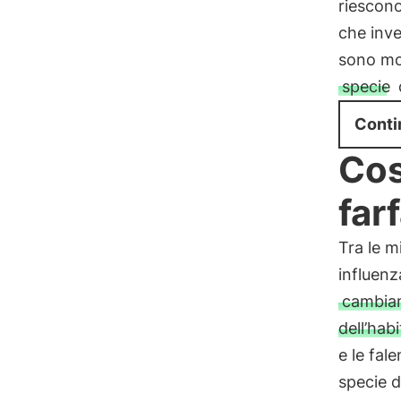
riescono
che inve
sono mol
specie
Conti
Cos
far
Tra le m
influenza
cambiame
dell’habi
e le fal
specie d