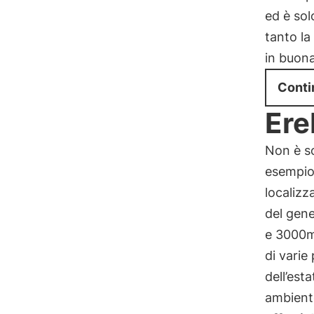
ed è sol
tanto la
in buon
Conti
Ere
Non è so
esempio,
localizz
del gene
e 3000m 
di varie
dell’est
ambiente