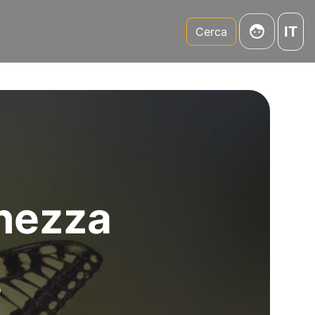
IT
m
Cerca
chezza
o