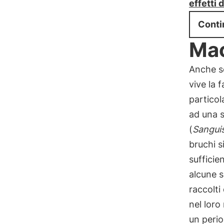
effetti
Conti
Mac
Anche s
vive la f
particol
ad una 
(
Sangui
bruchi s
sufficie
alcune s
raccolti
nel loro
un perio