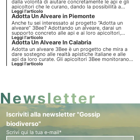
dalla volontà di aiutare concretamente le api e gli
apicoltori che le curano, dando la possibilità a
chiunque di avvicinarsi al mondo di questi
Leggi l'articolo
Adotta Un Alveare in Piemonte
incredibili impollinatori. Scopri come puoi
supportare gli apicoltori e adottare delle piccole
Anche tu sei interessato al progetto “Adotta un
apine.
alveare” 3Bee? Adottando un alveare, darai un
supporto concreto alle api e ai loro apicoltori,
aiutando una realtà virtuosa italiana. Potrai
Leggi l'articolo
Adotta Un Alveare In Calabria
monitorare h24 la crescita e lo sviluppo
dell’alveare. Scopri le apicolture in Piemonte!
Adotta un alveare 3Bee è un progetto che mira a
dare sostegno alle realtà apistiche italiane e alle
api da loro curate. Gli apicoltori 3Bee monitorano
giorno per giorno i loro alveari grazie alla nostra
Leggi l'articolo
tecnologia. Adotta un alveare in Calabria
Newsletter
Iscriviti alla newsletter "Gossip
biodiverso"
Scrivi qui la tua e-mail*