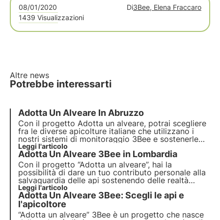
08/01/2020
Di
3Bee, Elena Fraccaro
1439 Visualizzazioni
Altre news
Potrebbe interessarti
Adotta Un Alveare In Abruzzo
Con il progetto Adotta un alveare, potrai scegliere
fra le diverse apicolture italiane che utilizzano i
nostri sistemi di monitoraggio 3Bee e sostenerle
nella loro attività quotidiana. Scopriamo insieme le
Leggi l'articolo
Adotta Un Alveare 3Bee in Lombardia
realtà apistiche nella regione Abruzzo, terra dei
mieli introvabili.
Con il progetto “Adotta un alveare”, hai la
possibilità di dare un tuo contributo personale alla
salvaguardia delle api sostenendo delle realtà
apistiche italiane virtuose, come Borgo Il
Leggi l'articolo
Adotta Un Alveare 3Bee: Scegli le api e
Mezzanino. Questi apicoltori utilizzano i sistemi
3Bee per tenere sempre monitorati i loro alveari.
l'apicoltore
“Adotta un alveare” 3Bee è un progetto che nasce