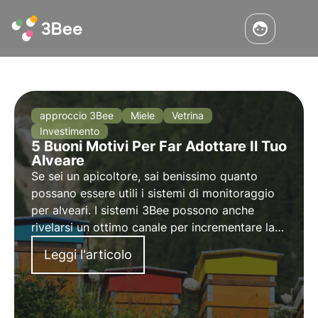
approccio 3Bee
Miele
Vetrina
Investimento
5 Buoni Motivi Per Far Adottare Il Tuo
Alveare
Se sei un apicoltore, sai benissimo quanto
possano essere utili i sistemi di monitoraggio
per alveari. I sistemi 3Bee possono anche
rivelarsi un ottimo canale per incrementare la
vendita del tuo miele. Scopri cinque motivi per
Leggi l'articolo
far adottare il tuo alveare!