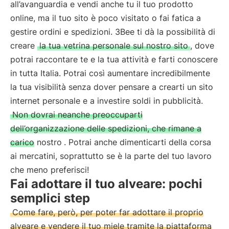
all’avanguardia e vendi anche tu il tuo prodotto
online, ma il tuo sito è poco visitato o fai fatica a
gestire ordini e spedizioni. 3Bee ti dà la possibilità di
creare
la tua vetrina personale sul nostro sito
, dove
potrai raccontare te e la tua attività e farti conoscere
in tutta Italia. Potrai così aumentare incredibilmente
la tua visibilità senza dover pensare a crearti un sito
internet personale e a investire soldi in pubblicità.
Non dovrai neanche preoccuparti
dell’organizzazione delle spedizioni, che rimane a
carico nostro
. Potrai anche dimenticarti della corsa
ai mercatini, soprattutto se è la parte del tuo lavoro
che meno preferisci!
Fai adottare il tuo alveare: pochi
semplici step
Come fare, però, per poter far adottare il proprio
alveare e vendere il tuo miele tramite la piattaforma