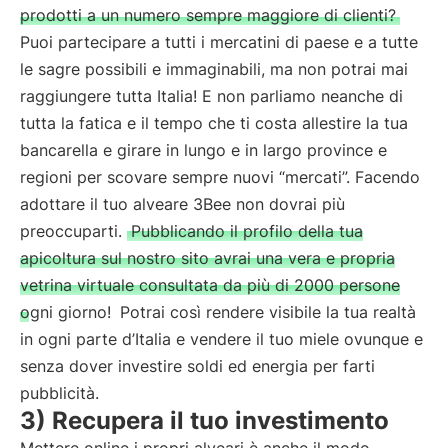
prodotti a un numero sempre maggiore di clienti?
Puoi partecipare a tutti i mercatini di paese e a tutte
le sagre possibili e immaginabili, ma non potrai mai
raggiungere tutta Italia! E non parliamo neanche di
tutta la fatica e il tempo che ti costa allestire la tua
bancarella e girare in lungo e in largo province e
regioni per scovare sempre nuovi “mercati”. Facendo
adottare il tuo alveare 3Bee non dovrai più
preoccuparti.
Pubblicando il profilo della tua
apicoltura sul nostro sito avrai una vera e propria
vetrina virtuale consultata da più di 2000 persone
ogni giorno!
Potrai così rendere visibile la tua realtà
in ogni parte d’Italia e vendere il tuo miele ovunque e
senza dover investire soldi ed energia per farti
pubblicità.
3) Recupera il tuo investimento