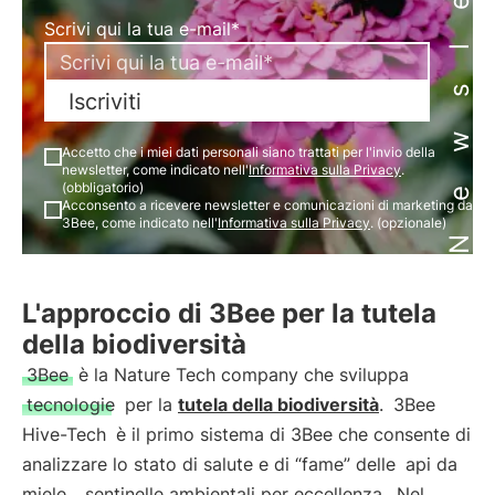
Newsletter
Scrivi qui la tua e-mail*
Iscriviti
Accetto che i miei dati personali siano trattati per l'invio della
newsletter, come indicato nell'
Informativa sulla Privacy
.
(obbligatorio)
Acconsento a ricevere newsletter e comunicazioni di marketing da
3Bee, come indicato nell'
Informativa sulla Privacy
. (opzionale)
L'approccio di 3Bee per la tutela
della biodiversità
3Bee
è la Nature Tech company che sviluppa
tecnologie
per la
tutela della biodiversità
.
3Bee
Hive-Tech
è il primo sistema di 3Bee che consente di
analizzare lo stato di salute e di “fame” delle
api da
miele
,
sentinelle ambientali per eccellenza
. Nel