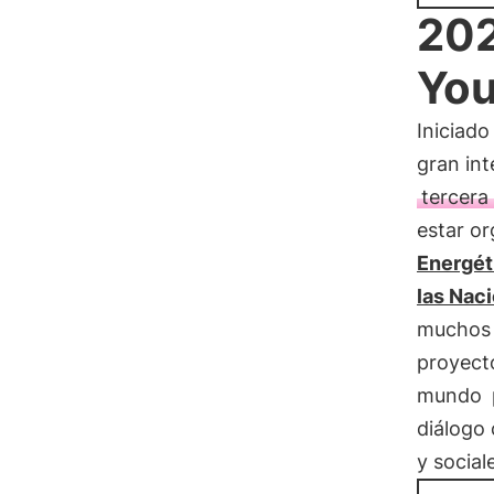
202
You
Iniciad
gran int
tercera
estar or
Energét
las Nac
muchos 
proyect
mundo
diálogo 
y social