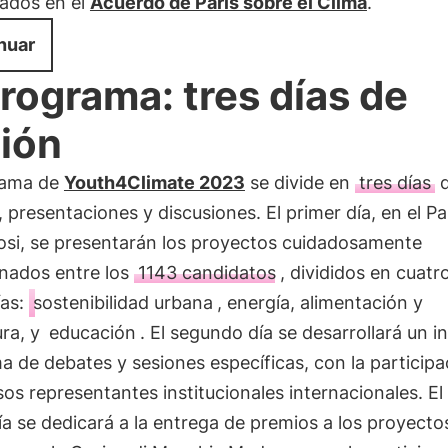
ados en el
Acuerdo de París sobre el Clima
.
nuar
programa: tres días de
ión
rama de
Youth4Climate 2023
se divide en
tres días
d
 presentaciones y discusiones. El primer día, en el P
iosi, se presentarán los proyectos cuidadosamente
onados entre los
1143 candidatos
, divididos en cuatr
ías:
sostenibilidad urbana
, energía, alimentación y
ura, y
educación
. El segundo día se desarrollará un i
 de debates y sesiones específicas, con la participa
s representantes institucionales internacionales. El 
ía se dedicará a la entrega de premios a los proyecto