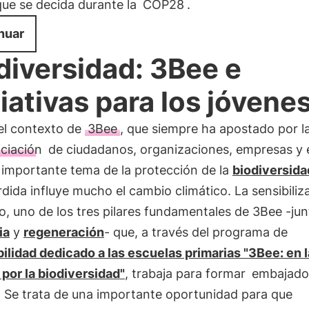
que se decida durante la
COP28
.
nuar
diversidad: 3Bee e
ciativas para los jóvene
 el contexto de
3Bee
, que siempre ha apostado por l
ciación
de ciudadanos, organizaciones, empresas y 
 importante tema de la protección de la
biodiversida
dida influye mucho el cambio climático. La sensibiliz
, uno de los tres pilares fundamentales de 3Bee -ju
ia
y
regeneración
- que, a través del programa de
ilidad dedicado a las escuelas primarias "3Bee: en l
por la biodiversidad"
, trabaja para formar
embajado
. Se trata de una importante oportunidad para que