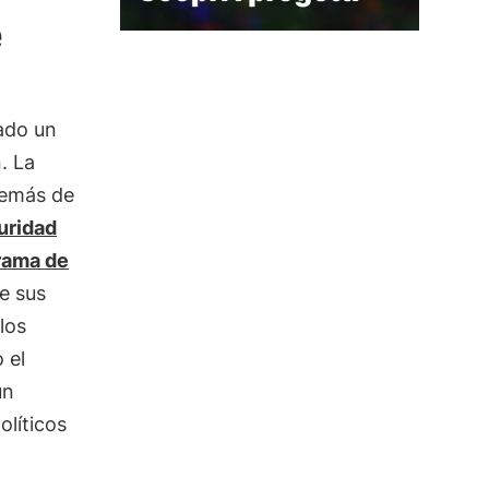
e
ado un
. La
demás de
uridad
rama de
re sus
los
 el
un
olíticos