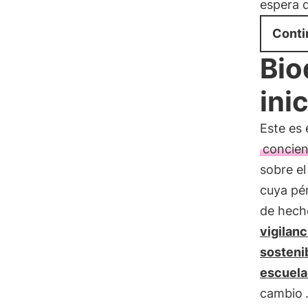
espera 
Conti
Bio
ini
Este es
concien
sobre el
cuya pér
de hecho
vigilanc
sostenib
escuela 
cambio