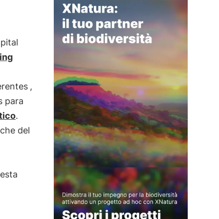
pital
ing
erentes
,
s para
tico
.
oche del
 esta