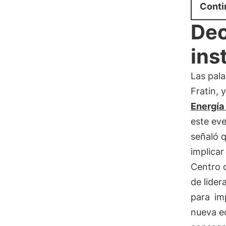
Conti
Dec
ins
Las pal
Fratin, 
Energía
este eve
señaló 
implicar
Centro d
de lide
para
im
nueva e