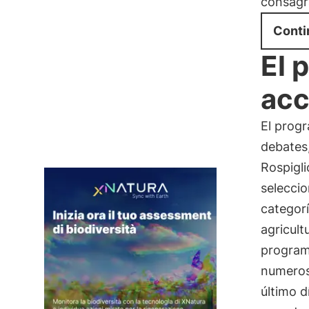
consagr
Conti
El 
acc
El prog
debates,
Rospigl
selecci
categor
agricult
programa
numeroso
último d