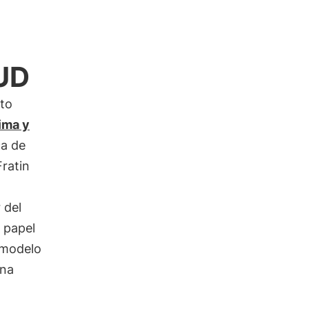
NUD
tto
ima y
ca de
Fratin
a
 del
u papel
 modelo
una