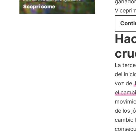
ganador
Vicepri
Conti
Hac
cru
La terce
del inici
voz de
el cambi
movimien
de los j
cambio 
consecu