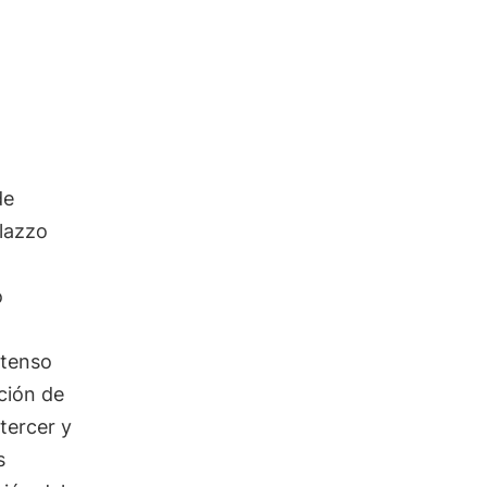
e
alazzo
o
ntenso
ción de
tercer y
s