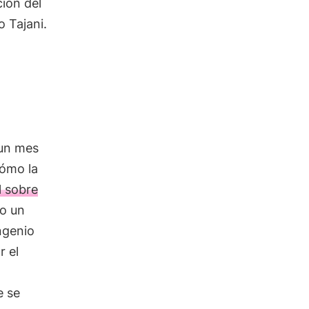
ión del
 Tajani.
 un mes
cómo la
l sobre
no un
ngenio
r el
e se