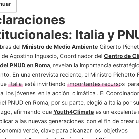
nuar
laraciones
titucionales: Italia y P
abras del
Ministro de Medio Ambiente
Gilberto Piche
y de Agostino Inguscio, Coordinador del
Centro de Cl
 del PNUD en Roma
, revelan la importancia estratégi
nto. En una entrevista reciente, el Ministro Pichetto 
que
Italia
está invirtiendo
importantes recursos
par
 a
los jóvenes
en la acción
climática
. El Coordinador
el PNUD en Roma, por su parte, elogió a Italia por s
razgo, afirmando que
Youth4Climate
es un excelente
plicar a las nuevas generaciones
con el fin de crear 
conomía verde, clave para alcanzar los
objetivos