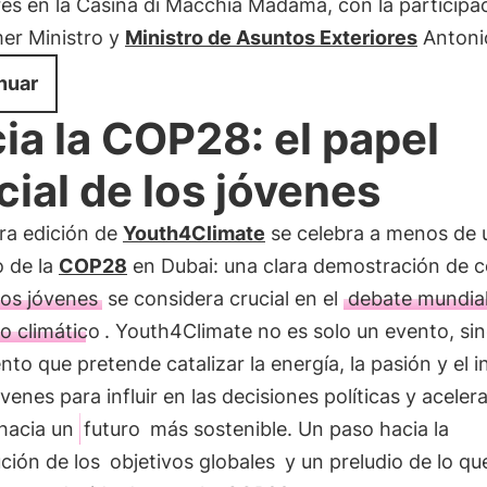
es en la Casina di Macchia Madama, con la participac
mer Ministro y
Ministro de Asuntos Exteriores
Antonio
nuar
ia la COP28: el papel
cial de los jóvenes
ra edición de
Youth4Climate
se celebra a menos de
o de la
COP28
en Dubai: una clara demostración de 
los jóvenes
se considera crucial en el
debate mundia
o climático
. Youth4Climate no es solo un evento, si
to que pretende catalizar la energía, la pasión y el i
óvenes para influir en las decisiones políticas y acelera
hacia un
futuro
más sostenible. Un paso hacia la
ción de los
objetivos globales
y un preludio de lo qu