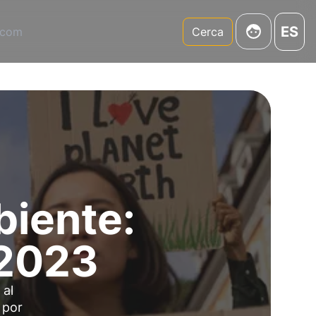
ES
.com
Cerca
biente:
 2023
 al
 por