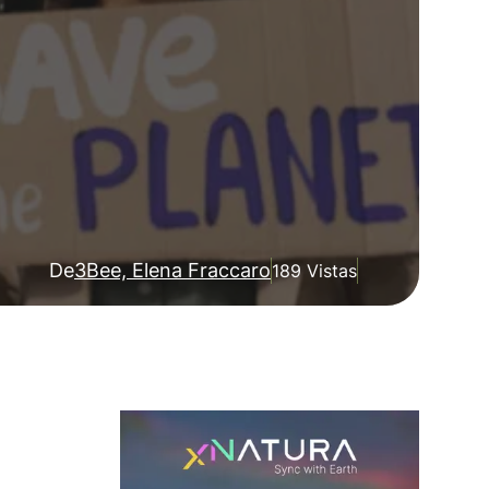
De
3Bee, Elena Fraccaro
189 Vistas