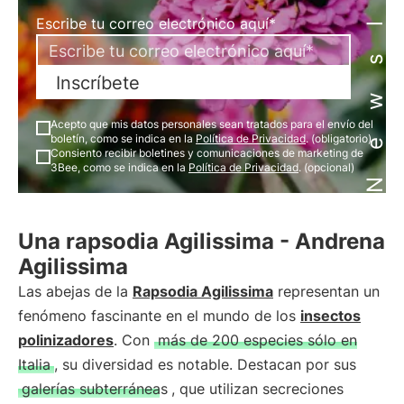
Newsletter
Escribe tu correo electrónico aquí*
Inscríbete
Acepto que mis datos personales sean tratados para el envío del
boletín, como se indica en la
Política de Privacidad
. (obligatorio)
Consiento recibir boletines y comunicaciones de marketing de
3Bee, como se indica en la
Política de Privacidad
. (opcional)
Una rapsodia Agilissima - Andrena
Agilissima
Las abejas de la
Rapsodia Agilissima
representan un
fenómeno fascinante en el mundo de los
insectos
polinizadores
. Con
más de 200 especies sólo en
Italia
, su diversidad es notable. Destacan por sus
galerías subterráneas
, que utilizan secreciones