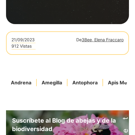
21/09/2023
De
3Bee, Elena Fraccaro
912 Vistas
Andrena
Amegilla
Antophora
Apis Mellif
Suscríbete al Blog de abejas y de la
biodiversidad