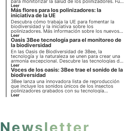
para monitorizar la salud de los
polinizadores
. Fue
en esta ocasión cuando empezamos a pensar en
Leer
Más flores para los polinizadores: la
nosotros mismos como "diseñadores" de
biodiversidad y de ahí nacieron los
iniciativa de la UE
Oasis de
Biodiversidad
.
Descubra cómo trabaja la UE para fomentar la
biodiversidad y la iniciativa sobre los
polinizadores. Más información sobre los nuevos
objetivos para 2030 y el papel de 3Bee en la
Leer
Oasis 3Bee tecnología para el monitoreo de
protección de los polinizadores con el proyecto
Oasis de Biodiversidad.
la biodiversidad
En las Oasis de Biodiversidad de 3Bee, la
tecnología y la naturaleza se unen para crear una
armonía excepcional. Descubre las tecnologías de
vanguardia de 3Bee y su rol fundamental en la
Leer
Voces de los oasis: 3Bee trae el sonido de la
regeneración de los ecosistemas y la biodiversidad
dentro de las Oasis.
biodiversidad
3Bee lanza una innovadora lista de reproducción
que incluye los sonidos únicos de los insectos
polinizadores grabados con su tecnología
Spectrum. Un proyecto especial de difusión,
Leer
gracias al apoyo de Metro 5 Milán, para contar el
papel de las ciudades en la regeneración.
Newsletter