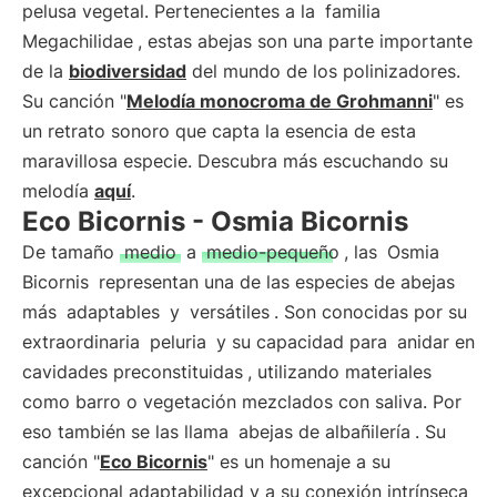
pelusa vegetal. Pertenecientes a la
familia
Megachilidae
, estas abejas son una parte importante
de la
biodiversidad
del mundo de los polinizadores.
Su canción "
Melodía monocroma de Grohmanni
" es
un retrato sonoro que capta la esencia de esta
maravillosa especie. Descubra más escuchando su
melodía
aquí
.
Eco Bicornis - Osmia Bicornis
De tamaño
medio
a
medio-pequeño
, las
Osmia
Bicornis
representan una de las especies de abejas
más
adaptables
y
versátiles
. Son conocidas por su
extraordinaria
peluria
y su capacidad para
anidar en
cavidades preconstituidas
, utilizando materiales
como barro o vegetación mezclados con saliva. Por
eso también se las llama
abejas de albañilería
. Su
canción "
Eco Bicornis
" es un homenaje a su
excepcional adaptabilidad y a su conexión intrínseca