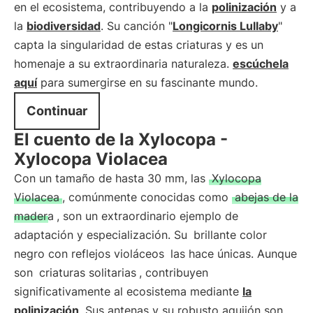
en el ecosistema, contribuyendo a la
polinización
y a
la
biodiversidad
. Su canción "
Longicornis Lullaby
"
capta la singularidad de estas criaturas y es un
homenaje a su extraordinaria naturaleza.
escúchela
aquí
para sumergirse en su fascinante mundo.
Continuar
El cuento de la Xylocopa -
Xylocopa Violacea
Con un tamaño de hasta 30 mm, las
Xylocopa
Violacea
, comúnmente conocidas como
abejas de la
madera
, son un extraordinario ejemplo de
adaptación y especialización. Su
brillante color
negro con reflejos violáceos
las hace únicas. Aunque
son
criaturas solitarias
, contribuyen
significativamente al ecosistema mediante
la
polinización
. Sus antenas y su robusto aguijón son