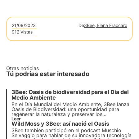
21/09/2023
De
3Bee, Elena Fraccaro
912 Vistas
Otras noticias
Tú podrías estar interesado
3Bee: Oasis de biodiversidad para el Día del
Medio Ambiente
En el Día Mundial del Medio Ambiente, 3Bee lanza
Oasis de Biodiversidad
: una oportunidad para
regenerar la
naturaleza
y preservar los
polinizadores
Leer
. Únete a nosotros y descubre cómo
Wild Moss y 3Bee: así nació el Oasis
nuestra misión combina
tecnología
de vanguardia
y
compromiso medioambiental
.
3Bee
también participó en el podcast
Muschio
Selvaggio
para hablar de su innovadora
tecnología