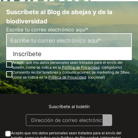
Suscríbete al Blog de abejas y de la
biodiversidad
Escribe tu correo electrónico aquí*
Inscríbete
Acepto que mis datos personales sean tratados para el envío del
boletín, como se indica en la
Política de Privacidad
. (obligatorio)
Consiento recibir boletines y comunicaciones de marketing de 3Bee,
como se indica en la
Política de Privacidad
. (opcional)
Suscríbete al boletín
Instagram
Facebook
Linkedin
Youtube
Acepto que mis datos personales sean tratados para el envío del
boletín, como se indica en la
Política de Privacidad
. (obligatorio)