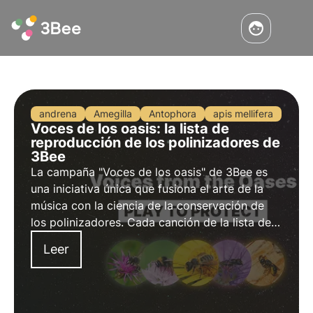
andrena
Amegilla
Antophora
apis mellifera
Voces de los oasis: la lista de
reproducción de los polinizadores de
3Bee
La campaña "Voces de los oasis" de 3Bee es
una iniciativa única que fusiona el arte de la
música con la ciencia de la conservación de
los polinizadores. Cada canción de la lista de
reproducción es un retrato sonoro de un tipo
Leer
diferente de polinizador, que ayuda a
comprender mejor su papel ecológico.