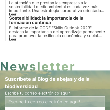
La atención que prestan las empresas a la
sostenibilidad medioambiental es cada vez más
importante. Una estrategia corporativa orientada a
la transición ecológica no es una opción, sino una
Leer
Sostenibilidad: la importancia de la
necesidad. Veamos cómo hacerla propia para
crecer e impulsar la economía.
formación continua
El informe de la OCDE "Skills Outlook 2023"
destaca la importancia del aprendizaje permanente
para promover la resiliencia económica y social.
Descubra en este artículo la importancia de
Leer
desarrollar una amplia gama de competencias,
tanto para las generaciones más jóvenes como en
el entorno empresarial.
Newsletter
Suscríbete al Blog de abejas y de la
biodiversidad
Escribe tu correo electrónico aquí*