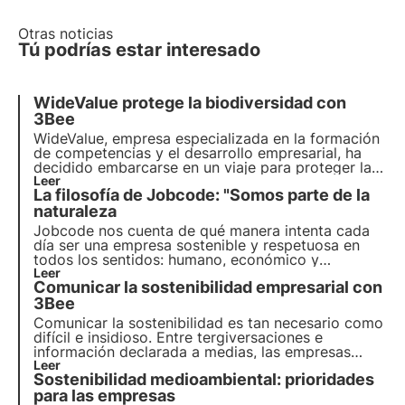
Otras noticias
Tú podrías estar interesado
WideValue protege la biodiversidad con
3Bee
WideValue
, empresa especializada en la formación
de competencias y el desarrollo empresarial, ha
decidido embarcarse en un viaje para proteger la
biodiversidad adoptando una colmena tecnológica.
Leer
La filosofía de Jobcode: "Somos parte de la
naturaleza
Jobcode nos cuenta de qué manera intenta cada
día ser una empresa sostenible y respetuosa en
todos los sentidos: humano, económico y
medioambiental. Apoyar la regeneración de la
Leer
Comunicar la sostenibilidad empresarial con
biodiversidad es un paso clave en este camino.
3Bee
Comunicar la sostenibilidad es tan necesario como
difícil e insidioso
. Entre tergiversaciones e
información declarada a medias, las empresas
luchan por
Leer
construir una reputación sostenible
.
Sostenibilidad medioambiental: prioridades
Todo esto no contribuye al cambio que esperamos
y necesitamos.
para las empresas