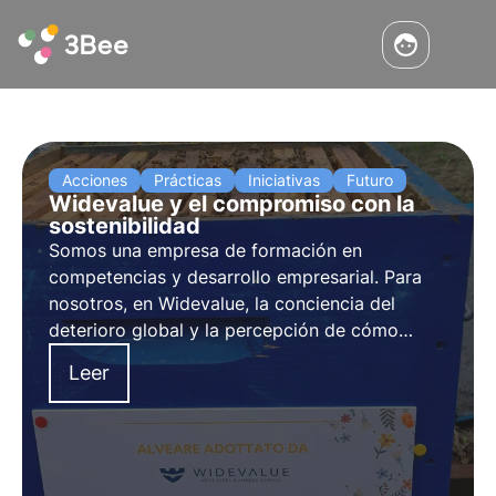
Acciones
Prácticas
Iniciativas
Futuro
Widevalue y el compromiso con la
sostenibilidad
Somos una empresa de formación en
competencias y desarrollo empresarial. Para
nosotros, en Widevalue, la conciencia del
deterioro global y la percepción de cómo
cambiar son los primeros pasos en un camino
Leer
de crecimiento y regeneración individual,
colectiva y medioambiental.