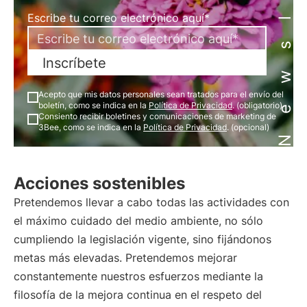
Newsletter
Escribe tu correo electrónico aquí*
Inscríbete
Acepto que mis datos personales sean tratados para el envío del
boletín, como se indica en la
Política de Privacidad
. (obligatorio)
Consiento recibir boletines y comunicaciones de marketing de
3Bee, como se indica en la
Política de Privacidad
. (opcional)
Acciones sostenibles
Pretendemos llevar a cabo todas las actividades con
el máximo cuidado del medio ambiente, no sólo
cumpliendo la legislación vigente, sino fijándonos
metas más elevadas. Pretendemos mejorar
constantemente nuestros esfuerzos mediante la
filosofía de la mejora continua en el respeto del