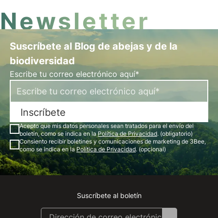
Newsletter
Suscríbete al Blog de abejas y de la
biodiversidad
Escribe tu correo electrónico aquí*
Inscríbete
Acepto que mis datos personales sean tratados para el envío del
boletín, como se indica en la
Política de Privacidad
. (obligatorio)
Consiento recibir boletines y comunicaciones de marketing de 3Bee,
como se indica en la
Política de Privacidad
. (opcional)
Suscríbete al boletín
Instagram
Facebook
Linkedin
Youtube