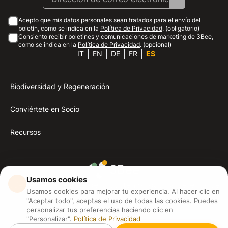
Acepto que mis datos personales sean tratados para el envío del
boletín, como se indica en la
Política de Privacidad
. (obligatorio)
Consiento recibir boletines y comunicaciones de marketing de 3Bee,
como se indica en la
Política de Privacidad
. (opcional)
IT
EN
DE
FR
ES
Biodiversidad y Regeneración
Conviértete en Socio
Recursos
Usamos cookies
3Bee es el referente de la sostenibilidad, la defensa de
Usamos cookies para mejorar tu experiencia. Al hacer clic en
las abejas y la biodiversidad
"Aceptar todo", aceptas el uso de todas las cookies. Puedes
personalizar tus preferencias haciendo clic en
"Personalizar".
Política de Privacidad
3Bee S.R.L Via Pastrengo 14, 20159, Milano (MI)
P.IVA: IT09711590969