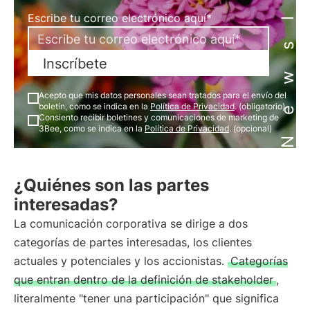
Newsletter
Escribe tu correo electrónico aquí*
Inscríbete
Acepto que mis datos personales sean tratados para el envío del
boletín, como se indica en la
Política de Privacidad
. (obligatorio)
Consiento recibir boletines y comunicaciones de marketing de
3Bee, como se indica en la
Política de Privacidad
. (opcional)
¿Quiénes son las partes
interesadas?
La comunicación corporativa se dirige a dos
categorías de partes interesadas, los clientes
actuales y potenciales y los accionistas.
Categorías
que entran dentro de la definición de stakeholder
,
literalmente "tener una participación" que significa