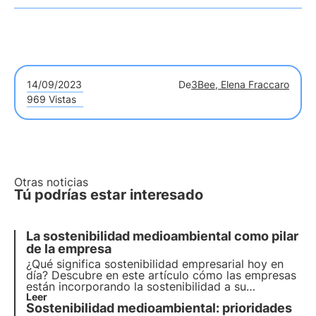
14/09/2023
De
3Bee, Elena Fraccaro
969 Vistas
Otras noticias
Tú podrías estar interesado
La sostenibilidad medioambiental como pilar
de la empresa
¿Qué significa sostenibilidad empresarial hoy en
día? Descubre en este artículo cómo las empresas
están incorporando la sostenibilidad a su
estrategia y su papel en la consecución de los
Leer
Sostenibilidad medioambiental: prioridades
objetivos de la Agenda 2030. Aprende más con las