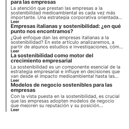
Píldoras del Oasis, la Academia Digital de 3Bee.
para las empresas
La atención que prestan las empresas a la
sostenibilidad medioambiental es cada vez más
importante. Una estrategia corporativa orientada a
la transición ecológica no es una opción, sino una
Leer
Empresas italianas y sostenibilidad: ¿en qué
necesidad. Veamos cómo hacerla propia para
crecer e impulsar la economía.
punto nos encontramos?
¿Qué enfoque dan las empresas italianas a la
sostenibilidad? En este artículo analizaremos, a
partir de algunos estudios e investigaciones, cómo
la sostenibilidad se está convirtiendo en una
Leer
La sostenibilidad como motor del
palanca empresarial estratégica que ayuda a
gestionar los riesgos y reducir los costes.
crecimiento empresarial
La sostenibilidad es un componente esencial de la
estrategia empresarial e influye en decisiones que
van desde el impacto medioambiental hasta las
políticas sociales. Este artículo explora el papel de
Leer
Modelos de negocio sostenibles para las
la sostenibilidad en el panorama económico, con
referencia a las tendencias emergentes entre los
empresas
consumidores y las empresas italianas.
Con la vista puesta en la sostenibilidad, es crucial
que las empresas adopten modelos de negocio
que mejoren su reputación y su posición
competitiva en el mercado. El objetivo es crecer
Leer
económicamente al tiempo que se genera un
impacto positivo en el medio ambiente y las
personas.