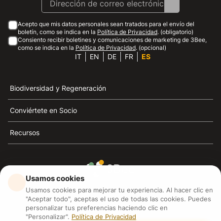
Acepto que mis datos personales sean tratados para el envío del
boletín, como se indica en la
Política de Privacidad
. (obligatorio)
Consiento recibir boletines y comunicaciones de marketing de 3Bee,
como se indica en la
Política de Privacidad
. (opcional)
IT
EN
DE
FR
ES
Biodiversidad y Regeneración
Conviértete en Socio
Recursos
Usamos cookies
3Bee es el referente de la sostenibilidad, la defensa de
Usamos cookies para mejorar tu experiencia. Al hacer clic en
las abejas y la biodiversidad
"Aceptar todo", aceptas el uso de todas las cookies. Puedes
personalizar tus preferencias haciendo clic en
"Personalizar".
Política de Privacidad
3Bee S.R.L Via Pastrengo 14, 20159, Milano (MI)