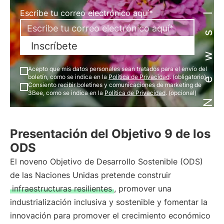
Newsletter
Escribe tu correo electrónico aquí*
Inscríbete
Acepto que mis datos personales sean tratados para el envío del
boletín, como se indica en la
Política de Privacidad
. (obligatorio)
Consiento recibir boletines y comunicaciones de marketing de
3Bee, como se indica en la
Política de Privacidad
. (opcional)
Presentación del Objetivo 9 de los
ODS
El noveno Objetivo de Desarrollo Sostenible (ODS)
de las Naciones Unidas pretende construir
infraestructuras resilientes
, promover una
industrialización inclusiva y sostenible y fomentar la
innovación para promover el crecimiento económico