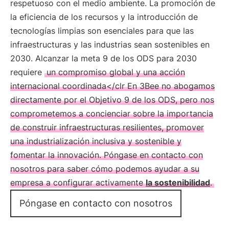
respetuoso con el medio ambiente. La promoción de
la eficiencia de los recursos y la introducción de
tecnologías limpias son esenciales para que las
infraestructuras y las industrias sean sostenibles en
2030. Alcanzar la meta 9 de los ODS para 2030
requiere
un compromiso global y una acción
internacional coordinada</clr En 3Bee no abogamos
directamente por el Objetivo 9 de los ODS, pero nos
comprometemos a concienciar sobre la importancia
de construir infraestructuras resilientes, promover
una industrialización inclusiva y sostenible y
fomentar la innovación. Póngase en contacto con
nosotros para saber cómo podemos ayudar a su
empresa a configurar activamente
la sostenibilidad
.
Póngase en contacto con nosotros