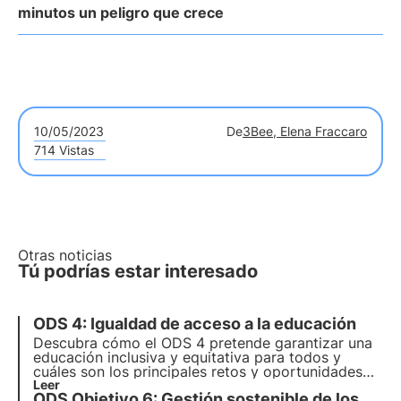
minutos un peligro que crece
10/05/2023
De
3Bee, Elena Fraccaro
714 Vistas
Otras noticias
Tú podrías estar interesado
ODS 4: Igualdad de acceso a la educación
Descubra cómo el ODS 4 pretende garantizar una
educación inclusiva y equitativa para todos y
cuáles son los principales retos y oportunidades
para alcanzar este objetivo. Descubra también
Leer
ODS Objetivo 6: Gestión sostenible de los
cómo 3Bee promueve la educación y la formación