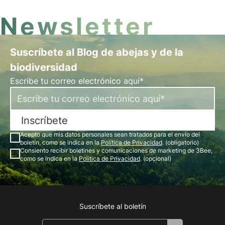
Newsletter
Suscríbete al Blog de abejas y de la
biodiversidad
Escribe tu correo electrónico aquí*
Inscríbete
Acepto que mis datos personales sean tratados para el envío del
boletín, como se indica en la
Política de Privacidad
. (obligatorio)
Consiento recibir boletines y comunicaciones de marketing de 3Bee,
como se indica en la
Política de Privacidad
. (opcional)
Suscríbete al boletín
Instagram
Facebook
Linkedin
Youtube