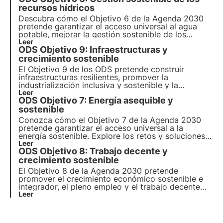
medioambiental para adultos.
recursos hídricos
Descubra cómo el Objetivo 6 de la Agenda 2030
pretende garantizar el acceso universal al agua
potable, mejorar la gestión sostenible de los
recursos hídricos y el saneamiento, y proteger los
Leer
ODS Objetivo 9: Infraestructuras y
ecosistemas acuáticos.
crecimiento sostenible
El Objetivo 9 de los ODS pretende construir
infraestructuras resilientes, promover la
industrialización inclusiva y sostenible y la
innovación para el crecimiento económico.
Leer
ODS Objetivo 7: Energía asequible y
Descubra cómo la inversión en infraestructuras
sostenibles y tecnologías limpias puede contribuir
sostenible
al crecimiento económico.
Conozca cómo el Objetivo 7 de la Agenda 2030
pretende garantizar el acceso universal a la
energía sostenible. Explore los retos y soluciones
para promover las energías renovables y la
Leer
ODS Objetivo 8: Trabajo decente y
eficiencia energética, el papel de las empresas y
los proyectos innovadores en este ámbito.
crecimiento sostenible
El Objetivo 8 de la Agenda 2030 pretende
promover el crecimiento económico sostenible e
integrador, el pleno empleo y el trabajo decente
para todos. En este artículo analizaremos las
Leer
metas y los retos del Objetivo 8, así como las
iniciativas sociales para promover el trabajo
decente para todos.