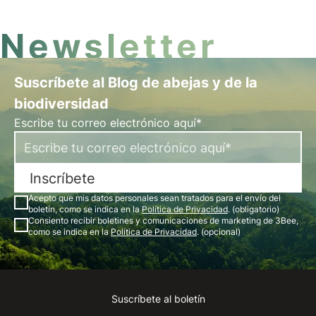
limpias.
Newsletter
Suscríbete al Blog de abejas y de la
biodiversidad
Escribe tu correo electrónico aquí*
Inscríbete
Acepto que mis datos personales sean tratados para el envío del
boletín, como se indica en la
Política de Privacidad
. (obligatorio)
Consiento recibir boletines y comunicaciones de marketing de 3Bee,
como se indica en la
Política de Privacidad
. (opcional)
Suscríbete al boletín
Instagram
Facebook
Linkedin
Youtube