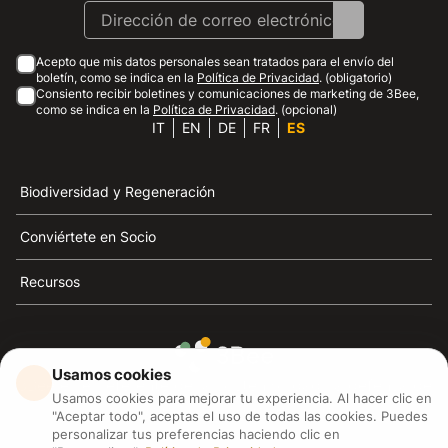
Acepto que mis datos personales sean tratados para el envío del
boletín, como se indica en la
Política de Privacidad
. (obligatorio)
Consiento recibir boletines y comunicaciones de marketing de 3Bee,
como se indica en la
Política de Privacidad
. (opcional)
IT
EN
DE
FR
ES
Biodiversidad y Regeneración
Conviértete en Socio
Recursos
Usamos cookies
3Bee es el referente de la sostenibilidad, la defensa de
Usamos cookies para mejorar tu experiencia. Al hacer clic en
las abejas y la biodiversidad
"Aceptar todo", aceptas el uso de todas las cookies. Puedes
personalizar tus preferencias haciendo clic en