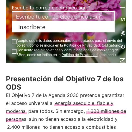
Newsletter
Escribe tu correo electrónico aquí*
Inscríbete
Acepto que mis datos personales sean tratados para el envío del
boletín, como se indica en la
Política de Privacidad
. (obligatorio)
Consiento recibir boletines y comunicaciones de marketing de
3Bee, como se indica en la
Política de Privacidad
. (opcional)
Presentación del Objetivo 7 de los
ODS
El Objetivo 7 de la Agenda 2030 pretende garantizar
el acceso universal a
energía asequible, fiable y
moderna
para todos. Sin embargo,
1.600 millones de
personas
aún no tienen acceso a la electricidad y
2.400 millones
no tienen acceso a combustibles