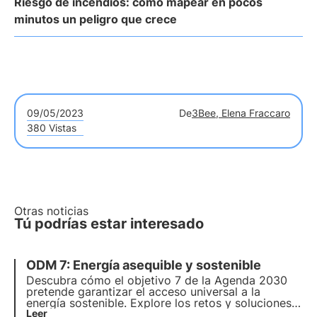
Riesgo de incendios: cómo mapear en pocos
minutos un peligro que crece
09/05/2023
De
3Bee, Elena Fraccaro
380 Vistas
Otras noticias
Tú podrías estar interesado
ODM 7: Energía asequible y sostenible
Descubra cómo el objetivo 7 de la Agenda 2030
pretende garantizar el acceso universal a la
energía sostenible. Explore los retos y soluciones
para promover las energías renovables y la
Leer