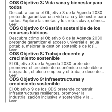
ODS Objetivo 3: Vida sana y bienestar para
eficiencia energética, el papel de las empresas y
los proyectos innovadores en este ámbito.
todos
Descubra cómo el Objetivo 3 de la Agenda 2030
pretende garantizar una vida sana y bienestar para
todos. Explore las metas y los retos clave, cómo
avanza Italia hacia la consecución de estos
Leer
ODS Objetivo 6: Gestión sostenible de los
objetivos y cómo pueden contribuir las empresas a
este objetivo.
recursos hídricos
Descubra cómo el Objetivo 6 de la Agenda 2030
pretende garantizar el acceso universal al agua
potable, mejorar la gestión sostenible de los
recursos hídricos y el saneamiento, y proteger los
Leer
ODS Objetivo 8: Trabajo decente y
ecosistemas acuáticos.
crecimiento sostenible
El Objetivo 8 de la Agenda 2030 pretende
promover el crecimiento económico sostenible e
integrador, el pleno empleo y el trabajo decente
para todos. En este artículo analizaremos las
Leer
ODS Objetivo 9: Infraestructuras y
metas y los retos del Objetivo 8, así como las
iniciativas sociales para promover el trabajo
crecimiento sostenible
decente para todos.
El Objetivo 9 de los ODS pretende construir
infraestructuras resilientes, promover la
industrialización inclusiva y sostenible y la
innovación para el crecimiento económico.
Leer
Descubra cómo contribuyen a ello las inversiones
en infraestructuras sostenibles y tecnologías