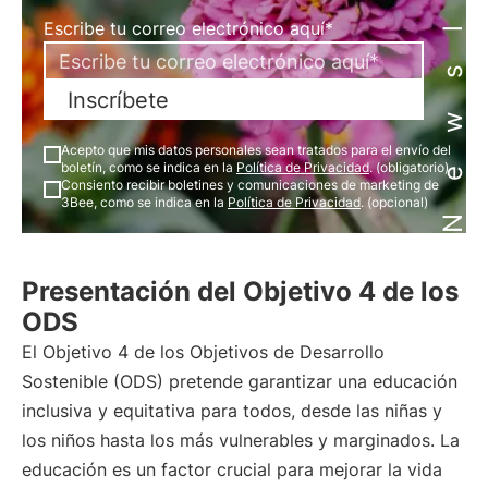
Newsletter
Escribe tu correo electrónico aquí*
Inscríbete
Acepto que mis datos personales sean tratados para el envío del
boletín, como se indica en la
Política de Privacidad
. (obligatorio)
Consiento recibir boletines y comunicaciones de marketing de
3Bee, como se indica en la
Política de Privacidad
. (opcional)
Presentación del Objetivo 4 de los
ODS
El Objetivo 4 de los Objetivos de Desarrollo
Sostenible (ODS) pretende garantizar una educación
inclusiva y equitativa para todos, desde las niñas y
los niños hasta los más vulnerables y marginados. La
educación es un factor crucial para mejorar la vida