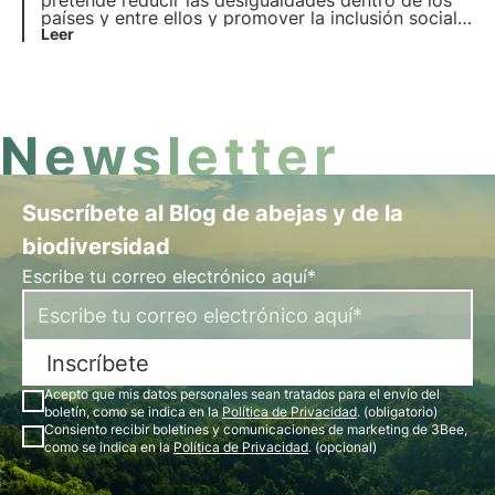
pretende reducir las desigualdades dentro de los
países y entre ellos y promover la inclusión social,
económica y política. Explore las principales
Leer
causas de las desigualdades mundiales y
nacionales y las soluciones innovadoras.
Newsletter
Suscríbete al Blog de abejas y de la
biodiversidad
Escribe tu correo electrónico aquí*
Inscríbete
Acepto que mis datos personales sean tratados para el envío del
boletín, como se indica en la
Política de Privacidad
. (obligatorio)
Consiento recibir boletines y comunicaciones de marketing de 3Bee,
como se indica en la
Política de Privacidad
. (opcional)