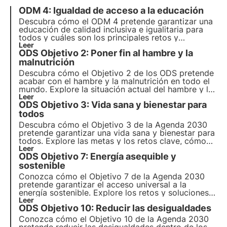
ODM 4: Igualdad de acceso a la educación
Descubra cómo el ODM 4 pretende garantizar una
educación de calidad inclusiva e igualitaria para
todos y cuáles son los principales retos y
oportunidades para alcanzar este objetivo.
Leer
ODS Objetivo 2: Poner fin al hambre y la
Descubra también cómo 3Bee promueve la
educación medioambiental y la formación continua
malnutrición
para adultos.
Descubra cómo el Objetivo 2 de los ODS pretende
acabar con el hambre y la malnutrición en todo el
mundo. Explore la situación actual del hambre y la
malnutrición y descubra cómo pueden contribuir
Leer
ODS Objetivo 3: Vida sana y bienestar para
las empresas a la consecución de este objetivo
mundial. Explore los puntos clave del Objetivo 2.
todos
Descubra cómo el Objetivo 3 de la Agenda 2030
pretende garantizar una vida sana y bienestar para
todos. Explore las metas y los retos clave, cómo
avanza Italia hacia la consecución de estos
Leer
ODS Objetivo 7: Energía asequible y
objetivos y cómo pueden contribuir las empresas a
este objetivo.
sostenible
Conozca cómo el Objetivo 7 de la Agenda 2030
pretende garantizar el acceso universal a la
energía sostenible. Explore los retos y soluciones
para promover las energías renovables y la
Leer
ODS Objetivo 10: Reducir las desigualdades
eficiencia energética, el papel de las empresas y
los proyectos innovadores en este ámbito.
Conozca cómo el Objetivo 10 de la Agenda 2030