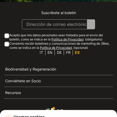
Suscríbete al boletín
Instagram
Facebook
Linkedin
Youtube
Acepto que mis datos personales sean tratados para el envío del
boletín, como se indica en la
Política de Privacidad
. (obligatorio)
Consiento recibir boletines y comunicaciones de marketing de 3Bee,
como se indica en la
Política de Privacidad
. (opcional)
IT
EN
DE
FR
ES
Biodiversidad y Regeneración
Conviértete en Socio
Recursos
Usamos cookies