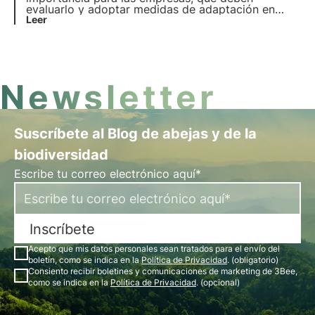
evaluarlo y adoptar medidas de adaptación en
consecuencia. Descubra cuál es la normativa
Leer
europea en la materia y cómo pueden las
empresas gestionar eficazmente estos riesgos.
Newsletter
Suscríbete al Blog de abejas y de la
biodiversidad
Escribe tu correo electrónico aquí*
Inscríbete
Acepto que mis datos personales sean tratados para el envío del
boletín, como se indica en la
Política de Privacidad
. (obligatorio)
Consiento recibir boletines y comunicaciones de marketing de 3Bee,
como se indica en la
Política de Privacidad
. (opcional)