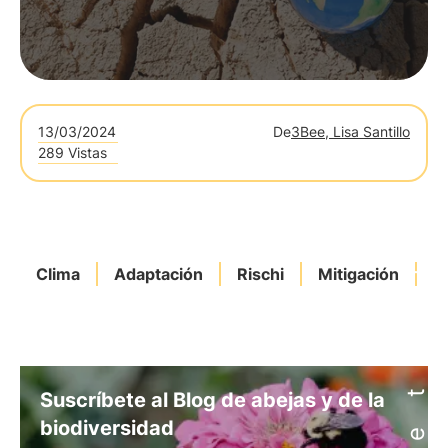
13/03/2024
De
3Bee, Lisa Santillo
289 Vistas
Clima
Adaptación
Rischi
Mitigación
C
Suscríbete al Blog de abejas y de la
biodiversidad