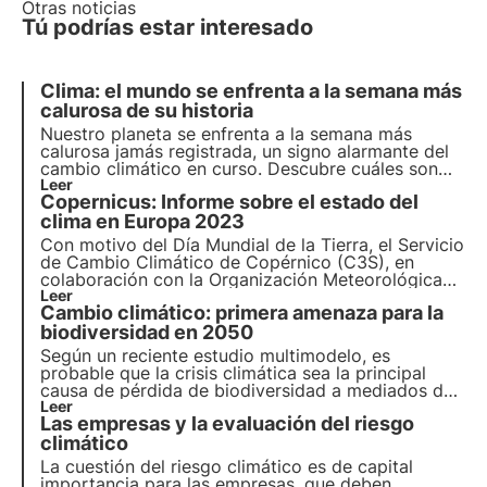
Otras noticias
Tú podrías estar interesado
Clima: el mundo se enfrenta a la semana más
calurosa de su historia
Nuestro planeta se enfrenta a la
semana más
calurosa jamás registrada
, un signo alarmante del
cambio climático en curso. Descubre cuáles son
las consecuencias para la biodiversidad y qué
Leer
Copernicus: Informe sobre el estado del
medidas debemos tomar para preservarla frente al
cambio climático.
clima en Europa 2023
Con motivo del Día Mundial de la Tierra, el Servicio
de Cambio Climático de Copérnico (C3S), en
colaboración con la Organización Meteorológica
Mundial (OMM), ha publicado el informe sobre el
Leer
Cambio climático: primera amenaza para la
Estado Europeo del Clima 2023 (ESOTC 2023).
Conozca los detalles en este artículo.
biodiversidad en 2050
Según un reciente estudio multimodelo, es
probable que la crisis climática sea la principal
causa de pérdida de biodiversidad a mediados del
siglo XXI. Más información sobre las causas de la
Leer
Las empresas y la evaluación del riesgo
pérdida de biodiversidad.
climático
La cuestión del riesgo climático es de capital
importancia para las empresas, que deben