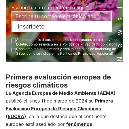
Newsletter
Escribe tu correo electrónico aquí*
Inscríbete
Acepto que mis datos personales sean tratados para el envío del
boletín, como se indica en la
Política de Privacidad
. (obligatorio)
Consiento recibir boletines y comunicaciones de marketing de
3Bee, como se indica en la
Política de Privacidad
. (opcional)
Primera evaluación europea de
riesgos climáticos
La
Agencia Europea de Medio Ambiente (AEMA)
publicó el lunes 11 de marzo de 2024 su
Primera
Evaluación Europea de Riesgos Climáticos
(EUCRA)
, en la que destaca que el continente
europeo está asediado por
fenómenos