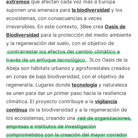
extremos
que afectan cada vez más a Europa
suponen una amenaza para
la biodiversidad
y los
ecosistemas, con consecuencias a veces
irreversibles. En este contexto, 3Bee crea
Oasis de
Biodiversidad
para la protección del medio ambiente
y la regeneración del suelo, con el objetivo de
contrarrestar los efectos del cambio climático a
través de un enfoque tecnológico
. 3Los Oasis de la
Abeja son hábitats urbanos y agroforestales creados
en zonas de baja biodiversidad, con el objetivo de
regenerarla. Lugares donde
tecnología
y naturaleza
se unen para dar un primer paso hacia la resiliencia
climática. El proyecto contribuye a la
vigilancia
continua
de la biodiversidad y a la regeneración de
los ecosistemas, creando una
red de organizaciones,
empresas e institutos de investigación
comprometidos con la creación del mayor corredor