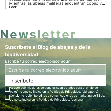
Mientras las abejas melíferas encuentran cobijo y
cuidados en manos de los apicultores, las abejas
Leer
silvestres luchan solas y sin héroes que las apoyen.
3Bee ha decidido dejar de dejarlas solas e invertir
en su cuidado.
Newsletter
Suscríbete al Blog de abejas y de la
biodiversidad
Escribe tu correo electrónico aquí*
Inscríbete
Acepto que mis datos personales sean tratados para el envío del
boletín, como se indica en la
Política de Privacidad
. (obligatorio)
Consiento recibir boletines y comunicaciones de marketing de 3Bee,
como se indica en la
Política de Privacidad
. (opcional)