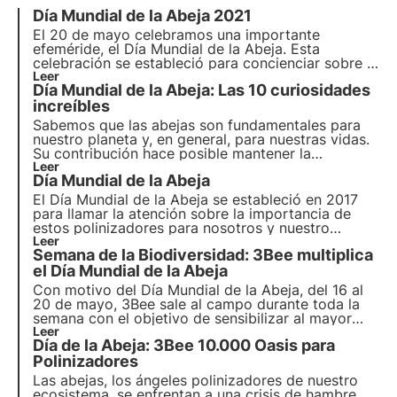
Día Mundial de la Abeja
2021
El
20 de mayo
celebramos una importante
efeméride, el Día Mundial de la Abeja. Esta
celebración se estableció para concienciar sobre la
importancia de los polinizadores para nuestro
Leer
Día Mundial de la Abeja: Las 10 curiosidades
planeta y nuestras vidas y los peligros a los que se
enfrentan a diario.
increíbles
Sabemos que las abejas son fundamentales para
nuestro planeta y, en general, para nuestras vidas.
Su contribución hace posible mantener la
biodiversidad, los ecosistemas y, en nuestro caso,
Leer
Día Mundial de la Abeja
tener en nuestras mesas muchos alimentos que de
otro modo no estarían disponibles.
El Día Mundial de la Abeja se estableció en 2017
para llamar la atención sobre la importancia de
estos polinizadores para nosotros y nuestro
planeta. Durante años, las abejas han contribuido
Leer
Semana de la Biodiversidad: 3Bee multiplica
silenciosamente a nuestro bienestar, pero en las
últimas décadas su bienestar está cada vez más en
el Día Mundial de la Abeja
peligro.
Con motivo del Día Mundial de la Abeja, del 16 al
20 de mayo, 3Bee sale al campo durante toda la
semana con el objetivo de sensibilizar al mayor
número posible de personas sobre la importancia
Leer
Día de la Abeja: 3Bee 10.000 Oasis para
de cuestiones fundamentales relacionadas con la
salvaguarda del planeta y el mantenimiento de la
Polinizadores
biodiversidad.
Las abejas, los ángeles polinizadores de nuestro
ecosistema, se enfrentan a una crisis de hambre.