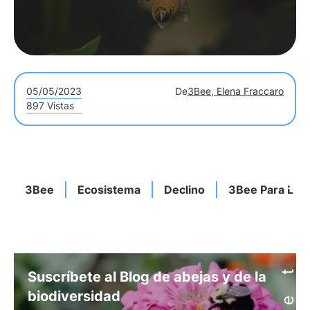
05/05/2023
De
3Bee, Elena Fraccaro
897 Vistas
3Bee
Ecosistema
Declino
3Bee Para Las
Suscríbete al Blog de abejas y de la
biodiversidad