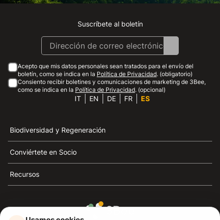
Suscríbete al boletín
Instagram
Facebook
Linkedin
Youtube
Acepto que mis datos personales sean tratados para el envío del
boletín, como se indica en la
Política de Privacidad
. (obligatorio)
Consiento recibir boletines y comunicaciones de marketing de 3Bee,
como se indica en la
Política de Privacidad
. (opcional)
IT
EN
DE
FR
ES
Biodiversidad y Regeneración
Conviértete en Socio
Recursos
Usamos cookies