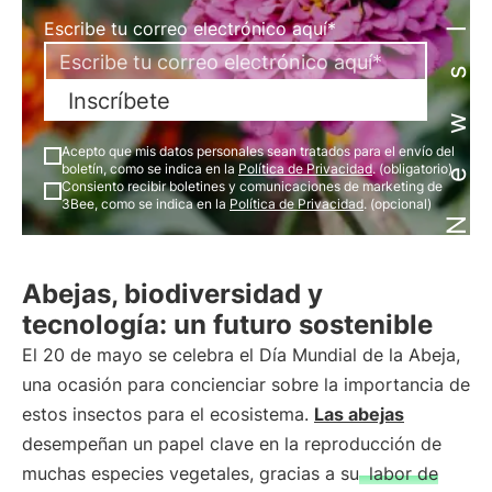
Newsletter
Escribe tu correo electrónico aquí*
Inscríbete
Acepto que mis datos personales sean tratados para el envío del
boletín, como se indica en la
Política de Privacidad
. (obligatorio)
Consiento recibir boletines y comunicaciones de marketing de
3Bee, como se indica en la
Política de Privacidad
. (opcional)
Abejas, biodiversidad y
tecnología: un futuro sostenible
El 20 de mayo se celebra el Día Mundial de la Abeja,
una ocasión para concienciar sobre la importancia de
estos insectos para el ecosistema.
Las abejas
desempeñan un papel clave en la reproducción de
muchas especies vegetales, gracias a su
labor de