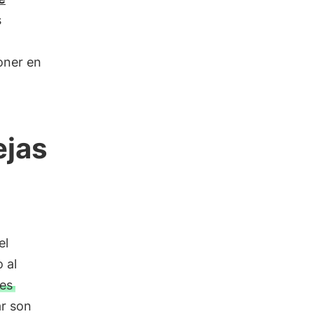
s
oner en
ejas
el
 al
res
ar son