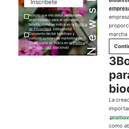
Inscríbete
empres
Acepto que mis datos personales
empresas
sean tratados para el envío del
boletín, como se indica en la
Política
proporc
de Privacidad
. (obligatorio)
marcha 
Consiento recibir boletines y
comunicaciones de marketing de
3Bee, como se indica en la
Política
Conti
de Privacidad
. (opcional)
3Bo
par
bio
La crea
importan
promove
como ab