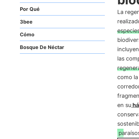
Por Qué
La regen
realiza
3bee
especie
Cómo
biodiver
Bosque De Néctar
incluye
las comp
regenera
como la
corredo
fragment
en su
há
conserva
sostenib
paraíso