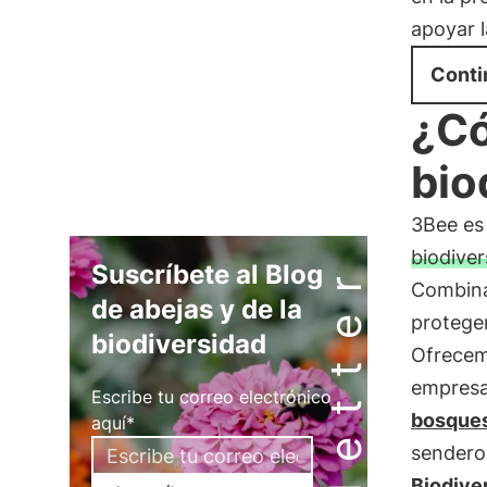
apoyar l
Conti
¿Có
bio
3Bee es
biodiver
Newsletter
Suscríbete al Blog
Combinam
de abejas y de la
proteger
biodiversidad
Ofrece
empresa
Escribe tu correo electrónico
bosques
aquí*
sendero
Biodive