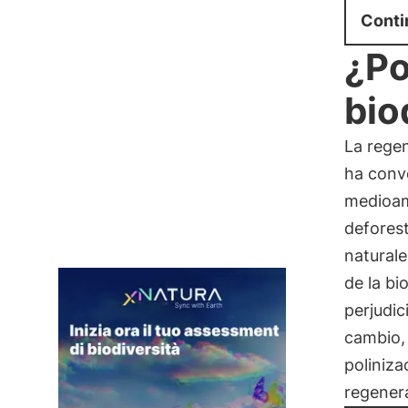
Conti
¿Po
bio
La regen
ha conv
medioam
deforest
naturale
de la bi
perjudic
cambio, 
poliniza
regenera