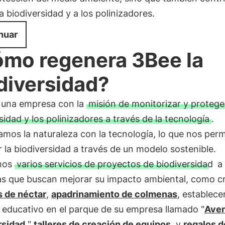
a biodiversidad y a los polinizadores.
nuar
mo regenera 3Bee la
diversidad?
 una empresa con la
misión de monitorizar y proteger
sidad y los polinizadores a través de la tecnología
.
os la naturaleza con la tecnología, lo que nos perm
 la biodiversidad a través de un modelo sostenible.
mos
varios servicios de proyectos de biodiversidad
a
s que buscan mejorar su impacto ambiental, como c
 de néctar
,
apadrinamiento de colmenas
, establece
 educativo en el parque de su empresa llamado "
Aven
rsidad,
"
talleres de creación de equipos
, y
regalos d