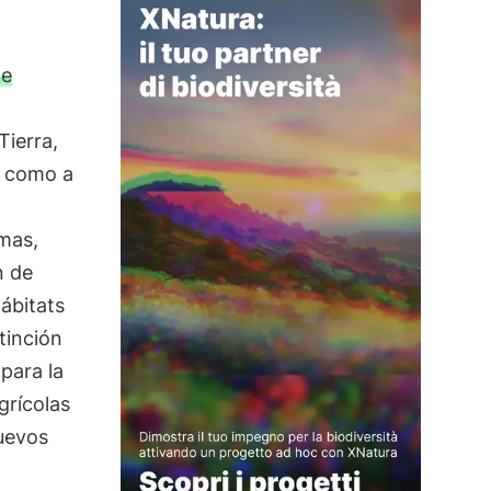
de
Tierra,
í como a
mas,
n de
ábitats
tinción
para la
grícolas
nuevos