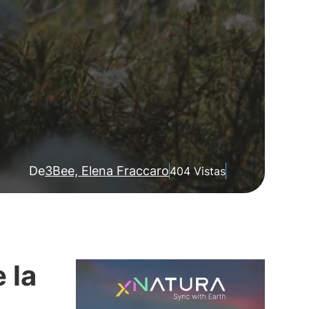
De
3Bee, Elena Fraccaro
404 Vistas
 la