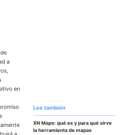
 de
ad a
ros,
s
itivo en
promiso
Lee también
e
XN Maps: qué es y para qué sirve
ivamente
la herramienta de mapas
buirá a