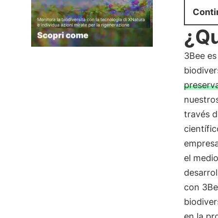
Conti
¿Qu
3Bee es
biodive
preserva
nuestros
través d
científi
empresa
el medi
desarro
con 3Bee
biodive
en la pr