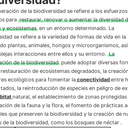
eración de la biodiversidad se refiere a los esfuerzos
dos para
restaurar, renovar o aumentar la diversidad 
s y ecosistemas
en un entorno determinado. La
sidad se refiere a la variedad de formas de vida en la 
ndo plantas, animales, hongos y microorganismos, as
lejas interacciones entre ellos y su entorno.
La
ción de la biodiversidad
puede adoptar diversas for
 restauración de ecosistemas degradados, la creació
res ecológicos para fomentar la
conectividad
entre h
ados, la reintroducción de especies en peligro de ex
bitat
natural, el establecimiento de zonas protegidas 
ción de la fauna y la flora, el fomento de prácticas a
les que preserven la biodiversidad y la creación de 
s de la biodiversidad, como los bosques de néctar
.