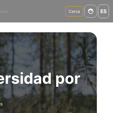
ES
.com
Cerca
ersidad por
es