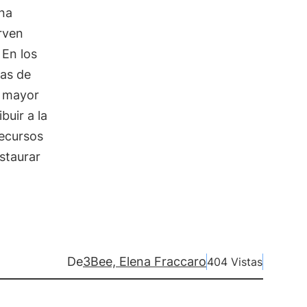
na
irven
 En los
tas de
a mayor
buir a la
recursos
estaurar
De
3Bee, Elena Fraccaro
404 Vistas