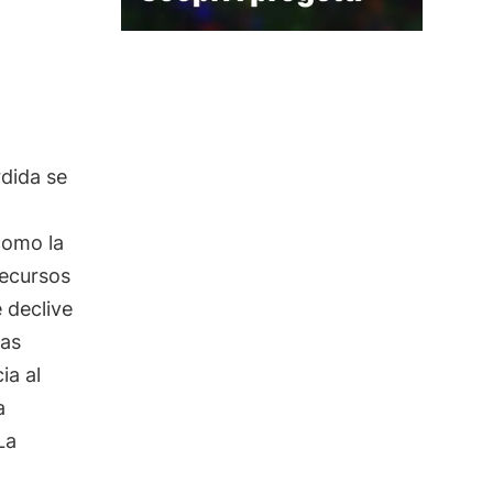
rdida se
como la
recursos
 declive
ias
ia al
a
La