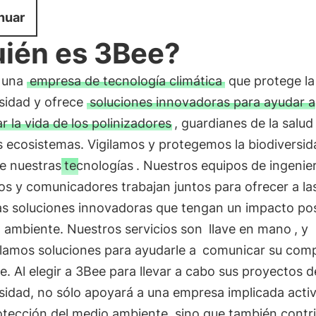
nuar
ién es 3Bee?
 una
empresa de tecnología climática
que protege la
rsidad y ofrece
soluciones innovadoras para ayudar a
r la vida de los polinizadores
, guardianes de la salud
 ecosistemas. Vigilamos y protegemos la biodiversid
e nuestras
tecnologías
. Nuestros equipos de ingenie
cos y comunicadores trabajan juntos para ofrecer a la
s soluciones innovadoras que tengan un impacto pos
o ambiente. Nuestros servicios son
llave en mano
, y
llamos soluciones para ayudarle a
comunicar su com
. Al elegir a 3Bee para llevar a cabo sus proyectos d
rsidad, no sólo apoyará a una empresa implicada act
otección del medio ambiente, sino que también contri