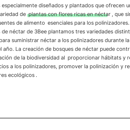
 especialmente diseñados y plantados que ofrecen u
variedad de
plantas con flores ricas en néctar
, que s
uentes de alimento
esenciales para los polinizadores.
 de néctar de 3Bee plantamos tres variedades distin
para suministrar néctar a los polinizadores durante l
l año. La creación de bosques de néctar puede contri
ción de la biodiversidad al
proporcionar hábitats y 
cios a los polinizadores, promover la polinización y r
res ecológicos
.