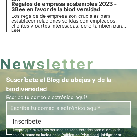
Regalos de empresa sostenibles 2023 -
néctar y Polly House para dejar una huella
ecológica y una marca socialmente responsable.
3Bee en favor de la biodiversidad
Los regalos de empresa son cruciales para
establecer relaciones sólidas con empleados,
clientes y partes interesadas, pero también para
transmitir los valores corporativos. Entre ellos, la
Leer
sostenibilidad es cada vez más importante.
Descubra los regalos de empresa sostenibles de
3Bee: elija y regale biodiversidad.
Newsletter
Suscríbete al Blog de abejas y de la
biodiversidad
Escribe tu correo electrónico aquí*
Inscríbete
Acepto que mis datos personales sean tratados para el envío del
boletín, como se indica en la
Política de Privacidad
. (obligatorio)