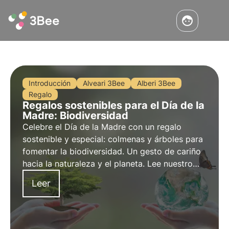
Introducción
Alveari 3Bee
Alberi 3Bee
Regalo
Regalos sostenibles para el Día de la
Madre: Biodiversidad
Celebre el Día de la Madre con un regalo
sostenible y especial: colmenas y árboles para
fomentar la biodiversidad. Un gesto de cariño
hacia la naturaleza y el planeta. Lee nuestro
artículo para encontrar consejos útiles para un
Leer
regalo 3Bee ecológico y original para tu
madre.