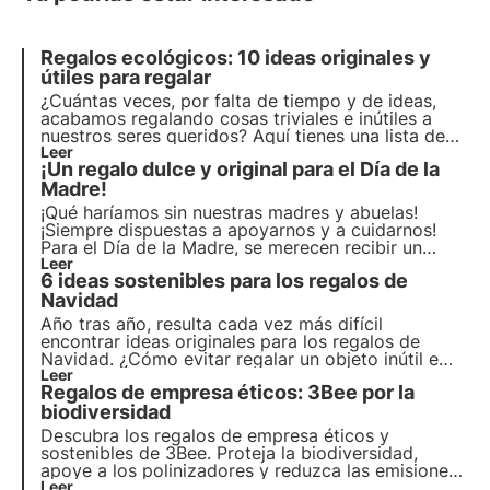
Regalos ecológicos: 10 ideas originales y
útiles para regalar
¿Cuántas veces, por falta de tiempo y de ideas,
acabamos regalando cosas triviales e inútiles a
nuestros seres queridos? Aquí tienes una lista de
regalos ecológicos con 10 ideas originales aptas
Leer
¡Un regalo dulce y original para el Día de la
para todos los públicos. Haz regalos especiales,
útiles y no triviales.
Madre!
¡Qué haríamos sin nuestras madres y abuelas!
¡Siempre dispuestas a apoyarnos y a cuidarnos!
Para el Día de la Madre, se merecen recibir un
regalo único y original, como ellas. Una colmena
Leer
6 ideas sostenibles para los regalos de
3Bee es el regalo perfecto, ¡una sorpresa dulce y
sostenible! ????
Navidad
Año tras año, resulta cada vez más difícil
encontrar ideas originales para los regalos de
Navidad. ¿Cómo evitar regalar un objeto inútil e
impersonal? 3Bee te da la solución con sus
Leer
Regalos de empresa éticos: 3Bee por la
proyectos dedicados a la protección de la
biodiversidad: transparentes, sensibilizadores e
biodiversidad
inolvidables.
Descubra los regalos de empresa éticos y
sostenibles de 3Bee. Proteja la biodiversidad,
apoye a los polinizadores y reduzca las emisiones
de CO2. Regala colmenas tecnológicas, árboles de
Leer