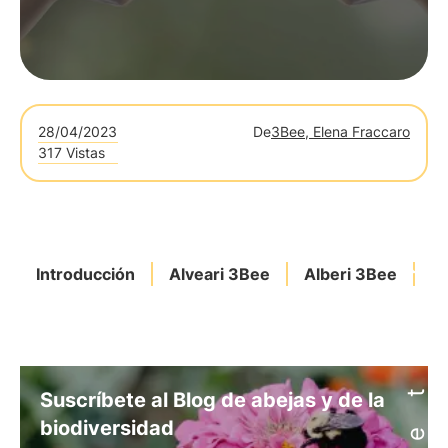
28/04/2023
De
3Bee, Elena Fraccaro
317 Vistas
Introducción
Alveari 3Bee
Alberi 3Bee
R
Suscríbete al Blog de abejas y de la
biodiversidad