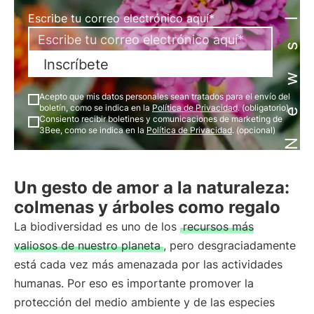
Newsletter
Escribe tu correo electrónico aquí*
Inscríbete
Acepto que mis datos personales sean tratados para el envío del
boletín, como se indica en la
Política de Privacidad
. (obligatorio)
Consiento recibir boletines y comunicaciones de marketing de
3Bee, como se indica en la
Política de Privacidad
. (opcional)
Un gesto de amor a la naturaleza:
colmenas y árboles como regalo
La biodiversidad es uno de los
recursos más
valiosos de nuestro planeta
, pero desgraciadamente
está cada vez más amenazada por las actividades
humanas. Por eso es importante promover la
protección del medio ambiente y de las especies