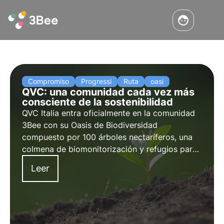
Compromiso
Progressi
Ruta
oasi
QVC: una comunidad cada vez más
consciente de la sostenibilidad
QVC Italia entra oficialmente en la comunidad
3Bee con su Oasis de Biodiversidad
compuesto por 100 árboles nectaríferos, una
colmena de biomonitorización y refugios para
polinizadores. La entrevista con Barbara
Leer
Azzena, Directora de Logística responsable del
grupo ESBRG (Environmental Sustainability
Business Resource).