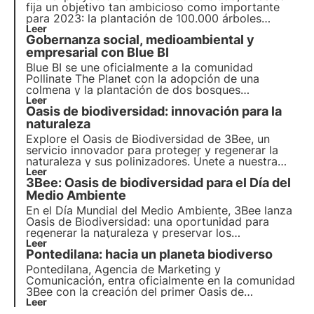
fija un objetivo tan ambicioso como importante
para 2023: la
plantación de 100.000 árboles
autóctonos
Leer
que proporcionarán néctar a un
Gobernanza social, medioambiental y
equivalente de unas 3.500 colmenas, absorbiendo
unas 10.000 toneladas de CO2 al año.
empresarial con Blue BI
Blue BI se une oficialmente a la comunidad
Pollinate The Planet con la adopción de una
colmena y la plantación de dos bosques
nectaríferos compuestos por nada menos que 200
Leer
Oasis de biodiversidad: innovación para la
árboles melíferos. El suyo es un ejemplo concreto
de sostenibilidad empresarial y regeneración de la
naturaleza
biodiversidad.
Explore el Oasis de Biodiversidad de 3Bee, un
servicio innovador para proteger y
regenerar la
naturaleza y sus polinizadores
. Únete a nuestra
misión y descubre cómo
Leer
tecnología
y
3Bee: Oasis de biodiversidad para el Día del
biodiversidad
se encuentran para crear un
futuro
más verde para las empresas y el planeta.
Medio Ambiente
En el Día Mundial del Medio Ambiente, 3Bee lanza
Oasis de Biodiversidad
: una oportunidad para
regenerar la
naturaleza
y preservar los
polinizadores
Leer
. Únete a nosotros y descubre cómo
Pontedilana: hacia un planeta biodiverso
nuestra misión combina
tecnología
de vanguardia
y
compromiso medioambiental
.
Pontedilana, Agencia de Marketing y
Comunicación, entra oficialmente en la comunidad
3Bee con la creación del primer Oasis de
Biodiversidad del Véneto, compuesto por 50
Leer