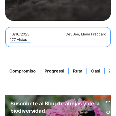
13/10/2023
De
3Bee, Elena Fraccaro
177 Vistas
Compromiso
Progressi
Ruta
Oasi
Bio
Suscríbete al Blog de abejas y de la
biodiversidad