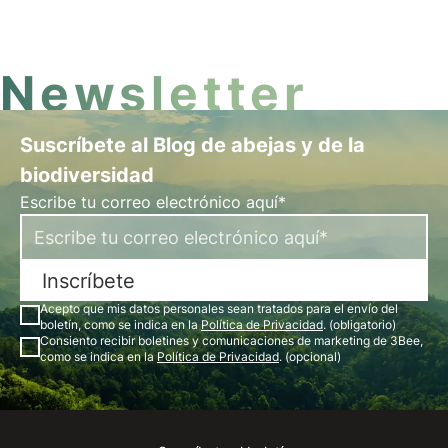
árboles nectaríferos. La entrevista con Barbara
Pontello, CEO y Fundadora.
Newsletter
Suscríbete al Blog de abejas y de la
biodiversidad
Escribe tu correo electrónico aquí*
Inscríbete
Acepto que mis datos personales sean tratados para el envío del
boletín, como se indica en la
Política de Privacidad
. (obligatorio)
Consiento recibir boletines y comunicaciones de marketing de 3Bee,
como se indica en la
Política de Privacidad
. (opcional)