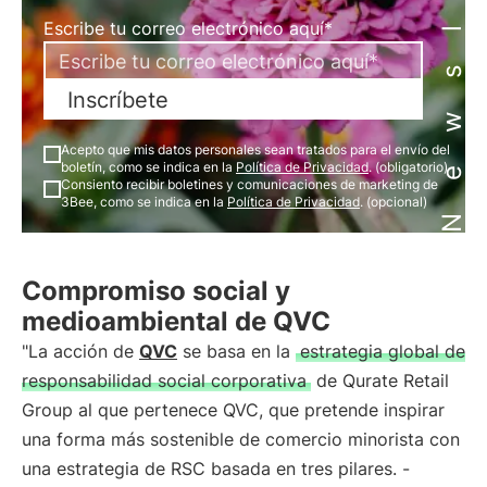
Newsletter
Escribe tu correo electrónico aquí*
Inscríbete
Acepto que mis datos personales sean tratados para el envío del
boletín, como se indica en la
Política de Privacidad
. (obligatorio)
Consiento recibir boletines y comunicaciones de marketing de
3Bee, como se indica en la
Política de Privacidad
. (opcional)
Compromiso social y
medioambiental de QVC
"La acción de
QVC
se basa en la
estrategia global de
responsabilidad social corporativa
de Qurate Retail
Group al que pertenece QVC, que pretende inspirar
una forma más sostenible de comercio minorista con
una estrategia de RSC basada en tres pilares. -