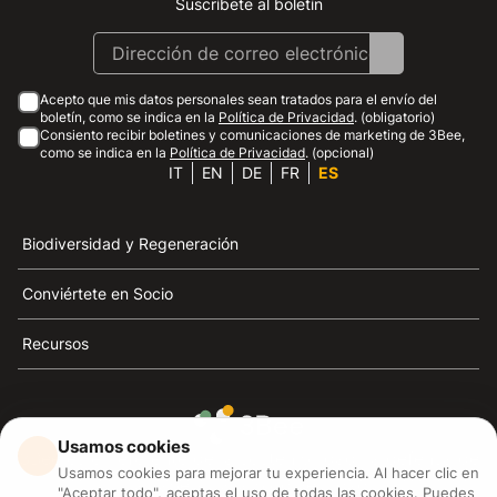
Suscríbete al boletín
Instagram
Facebook
Linkedin
Youtube
Acepto que mis datos personales sean tratados para el envío del
boletín, como se indica en la
Política de Privacidad
. (obligatorio)
Consiento recibir boletines y comunicaciones de marketing de 3Bee,
como se indica en la
Política de Privacidad
. (opcional)
IT
EN
DE
FR
ES
Biodiversidad y Regeneración
Conviértete en Socio
Recursos
Usamos cookies
3Bee es el referente de la sostenibilidad, la defensa de
Usamos cookies para mejorar tu experiencia. Al hacer clic en
las abejas y la biodiversidad
"Aceptar todo", aceptas el uso de todas las cookies. Puedes