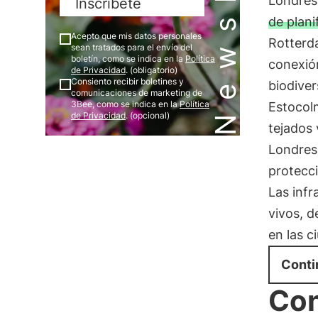
Londre
Inscríbete
de plani
Acepto que mis datos personales
Rotterda
sean tratados para el envío del
boletín, como se indica en la
Política
conexión
de Privacidad
. (obligatorio)
Consiento recibir boletines y
biodiver
comunicaciones de marketing de
3Bee, como se indica en la
Política
Estocolm
de Privacidad
. (opcional)
tejados 
Londres 
protecci
Las infr
vivos, d
en las c
Conti
Con