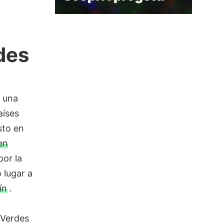
des
o una
aíses
sto en
en
por la
 lugar a
ín
.
 Verdes