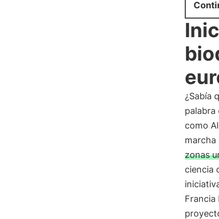
Conti
Ini
bio
eur
¿Sabía q
palabra
como Al
marcha 
zonas u
ciencia 
iniciati
Francia
proyec