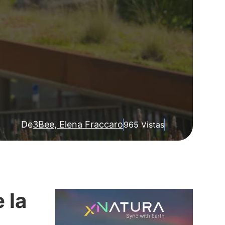
De
3Bee, Elena Fraccaro
965 Vistas
 la