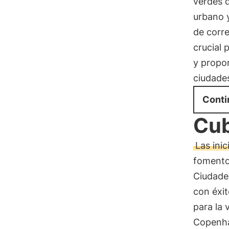
verdes 
urbano y
de corre
crucial 
y propor
ciudade
Conti
Cub
Las inic
fomento 
Ciudade
con éxit
para la 
Copenha