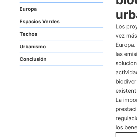
Europa
urb
Espacios Verdes
Los pro
Techos
vez más 
Europa.
Urbanismo
las emis
Conclusión
solucion
activid
biodiver
existen
La impor
prestaci
regulaci
los bene