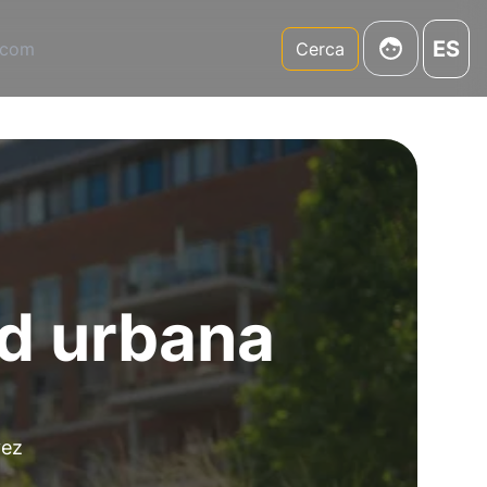
ES
.com
Cerca
ad urbana
vez