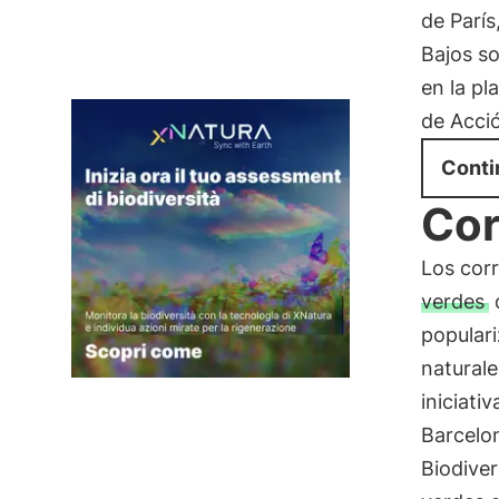
de París
Bajos so
en la pl
de Acció
Conti
Cor
Los corr
verdes
q
popular
naturale
iniciati
Barcelon
Biodiver