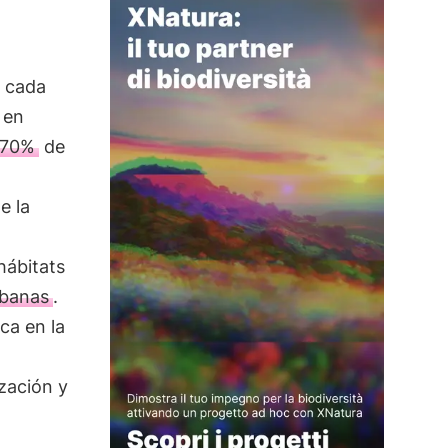
o cada
 en
70%
de
e la
hábitats
rbanas
.
ca en la
ización y