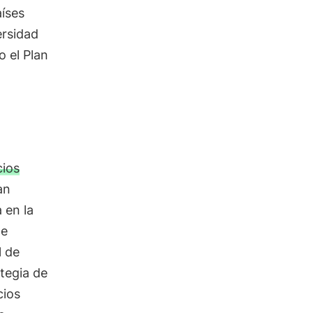
aíses
ersidad
o el Plan
cios
an
 en la
de
l de
tegia de
cios