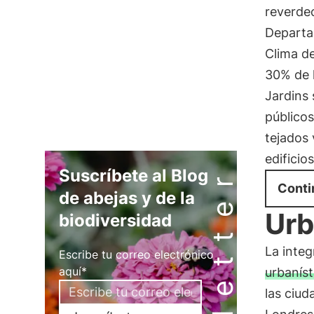
reverdec
Departa
Clima de
30% de l
Jardins 
públicos
tejados 
edificio
Newsletter
Suscríbete al Blog
Conti
de abejas y de la
Ur
biodiversidad
La integ
Escribe tu correo electrónico
aquí*
urbaníst
las ciu