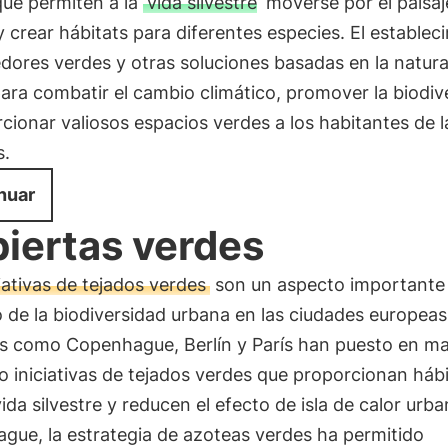
que permiten a la
vida silvestre
moverse por el paisaj
 crear hábitats para diferentes especies. El establec
dores verdes y otras soluciones basadas en la natura
para combatir el cambio climático, promover la biodiv
cionar valiosos espacios verdes a los habitantes de l
s.
nuar
iertas verdes
iativas de tejados verdes
son un aspecto importante 
de la biodiversidad urbana en las ciudades europeas
s como Copenhague, Berlín y París han puesto en m
o iniciativas de tejados verdes que proporcionan hábi
vida silvestre y reducen el efecto de isla de calor urb
gue, la estrategia de azoteas verdes ha permitido