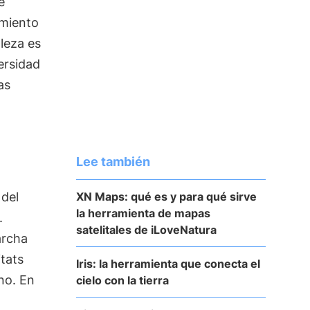
e
imiento
leza es
ersidad
as
Lee también
XN Maps: qué es y para qué sirve
del
la herramienta de mapas
.
satelitales de iLoveNatura
archa
tats
Iris: la herramienta que conecta el
ano. En
cielo con la tierra