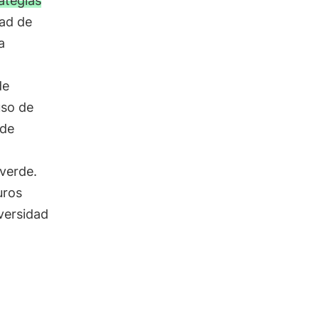
ategias
dad de
a
de
uso de
 de
 verde.
uros
versidad