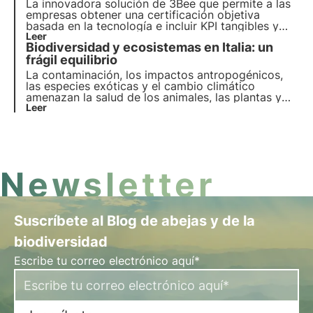
La innovadora solución de 3Bee que permite a las
empresas obtener una certificación objetiva
basada en la tecnología e incluir KPI tangibles y
medibles en su informe de sostenibilidad. ¿El
Leer
Biodiversidad y ecosistemas en Italia: un
objetivo? Contrarrestar el lavado verde y mejorar
la transparencia.
frágil equilibrio
La contaminación, los impactos antropogénicos,
las especies exóticas y el cambio climático
amenazan la salud de los animales, las plantas y
los hábitats en los que viven. El programa de la
Leer
ONU para 2030 aboga por la protección y la
restauración. Pero es necesario actuar a tiempo.
Newsletter
Suscríbete al Blog de abejas y de la
biodiversidad
Escribe tu correo electrónico aquí*