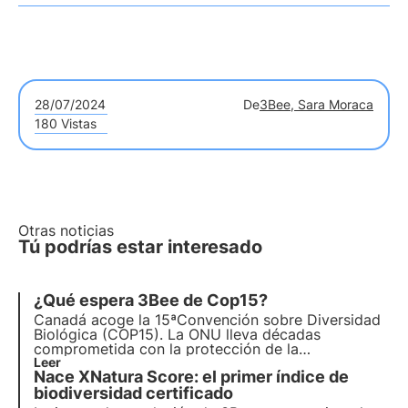
28/07/2024
De
3Bee, Sara Moraca
180 Vistas
Otras noticias
Tú podrías estar interesado
¿Qué espera 3Bee de Cop15?
Canadá acoge la 15ª
Convención sobre Diversidad
Biológica
(COP15). La ONU lleva décadas
comprometida con la protección de la
biodiversidad, pero el poco espacio que se le
Leer
Nace XNatura Score: el primer índice de
dedicó durante la COP27 y el
fracaso previo del
Plan 2011-2020
biodiversidad certificado
amenazan el futuro del nuevo
acuerdo.