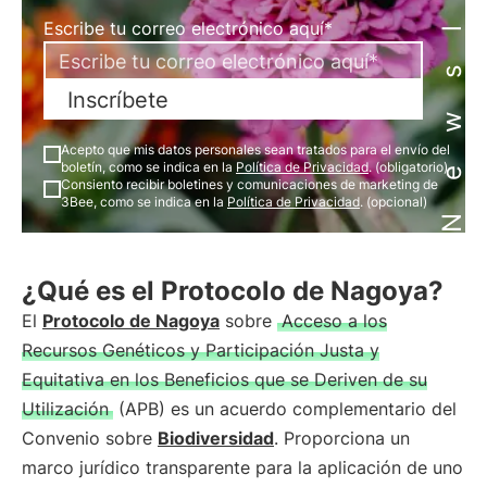
Newsletter
Escribe tu correo electrónico aquí*
Inscríbete
Acepto que mis datos personales sean tratados para el envío del
boletín, como se indica en la
Política de Privacidad
. (obligatorio)
Consiento recibir boletines y comunicaciones de marketing de
3Bee, como se indica en la
Política de Privacidad
. (opcional)
¿Qué es el Protocolo de Nagoya?
El
Protocolo de Nagoya
sobre
Acceso a los
Recursos Genéticos y Participación Justa y
Equitativa en los Beneficios que se Deriven de su
Utilización
(APB) es un acuerdo complementario del
Convenio sobre
Biodiversidad
. Proporciona un
marco jurídico transparente para la aplicación de uno