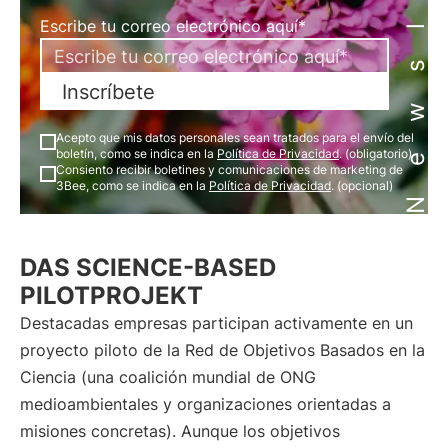
Newsletter
Escribe tu correo electrónico aquí*
Inscríbete
Acepto que mis datos personales sean tratados para el envío del
boletín, como se indica en la
Política de Privacidad
. (obligatorio)
Consiento recibir boletines y comunicaciones de marketing de
3Bee, como se indica en la
Política de Privacidad
. (opcional)
DAS SCIENCE-BASED
PILOTPROJEKT
Destacadas empresas participan activamente en un
proyecto piloto de la Red de Objetivos Basados en la
Ciencia (una coalición mundial de ONG
medioambientales y organizaciones orientadas a
misiones concretas). Aunque los objetivos