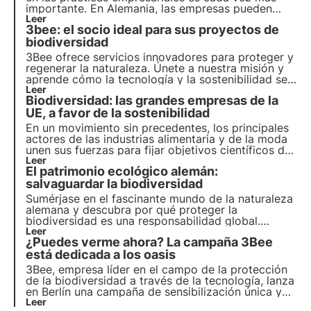
importante. En Alemania, las empresas pueden
recurrir a una serie de proyectos, iniciativas y
Leer
3bee: el socio ideal para sus proyectos de
socios para establecer nuevas normas de
comportamiento corporativo responsable.
biodiversidad
3Bee ofrece servicios innovadores para proteger y
regenerar la naturaleza. Únete a nuestra misión y
aprende cómo la tecnología y la sostenibilidad se
unen para crear un futuro más verde para las
Leer
Biodiversidad: las grandes empresas de la
empresas y el planeta.
UE, a favor de la sostenibilidad
En un movimiento sin precedentes, los principales
actores de las industrias alimentaria y de la moda
unen sus fuerzas para fijar objetivos científicos de
conservación de la biodiversidad.
Leer
El patrimonio ecológico alemán:
salvaguardar la biodiversidad
Sumérjase en el fascinante mundo de la naturaleza
alemana y descubra por qué proteger la
biodiversidad es una responsabilidad global.
Infórmese sobre las medidas para preservar los
Leer
¿Puedes verme ahora? La campaña 3Bee
hábitats, proteger los océanos y el papel de la
investigación en la gestión de la biodiversidad.
está dedicada a los oasis
3Bee, empresa líder en el campo de la protección
de la biodiversidad a través de la tecnología, lanza
en Berlín una campaña de sensibilización única y
atractiva para promover la biodiversidad en
Leer