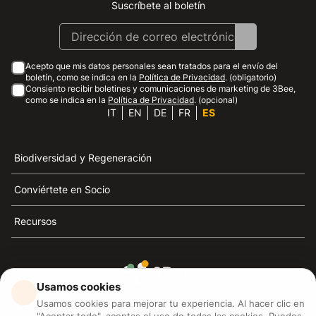
Suscríbete al boletín
Instagram
Facebook
Linkedin
Youtube
Acepto que mis datos personales sean tratados para el envío del
boletín, como se indica en la
Política de Privacidad
. (obligatorio)
Consiento recibir boletines y comunicaciones de marketing de 3Bee,
como se indica en la
Política de Privacidad
. (opcional)
IT
EN
DE
FR
ES
Biodiversidad y Regeneración
Conviértete en Socio
Recursos
Usamos cookies
3Bee es el referente de la sostenibilidad, la defensa de
Usamos cookies para mejorar tu experiencia. Al hacer clic en
las abejas y la biodiversidad