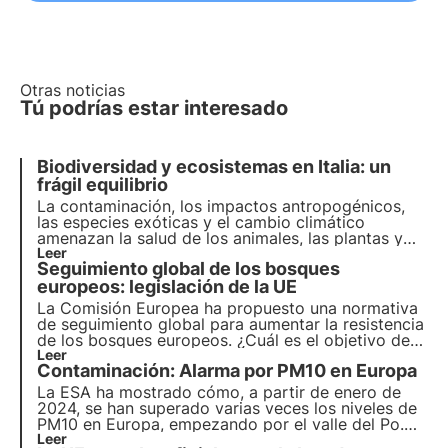
Otras noticias
Tú podrías estar interesado
Biodiversidad y ecosistemas en Italia: un
frágil equilibrio
La contaminación, los impactos antropogénicos,
las especies exóticas y el cambio climático
amenazan la salud de los animales, las plantas y
los hábitats en los que viven. El programa de la
Leer
Seguimiento global de los bosques
ONU para 2030 aboga por la protección y la
restauración. Pero es necesario actuar a tiempo.
europeos: legislación de la UE
La Comisión Europea ha propuesto una normativa
de seguimiento global para aumentar la resistencia
de los bosques europeos. ¿Cuál es el objetivo de
la ley propuesta y cómo repercutirá en la lucha
Leer
Contaminación: Alarma por PM10 en Europa
contra el cambio climático y la pérdida de
biodiversidad?
La ESA ha mostrado cómo, a partir de enero de
2024, se han superado varias veces los niveles de
PM10 en Europa, empezando por el valle del Po.
Descubre en este artículo qué son las PM10, cuál
Leer