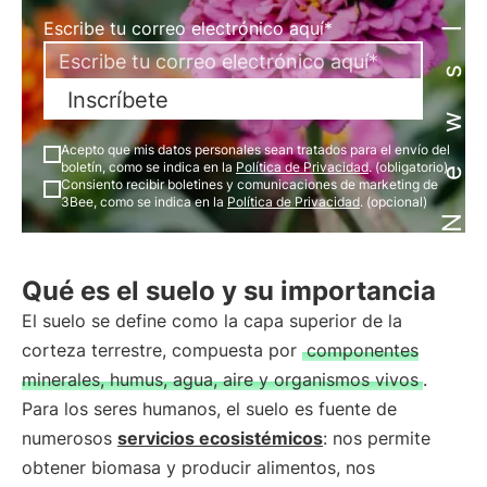
Newsletter
Escribe tu correo electrónico aquí*
Inscríbete
Acepto que mis datos personales sean tratados para el envío del
boletín, como se indica en la
Política de Privacidad
. (obligatorio)
Consiento recibir boletines y comunicaciones de marketing de
3Bee, como se indica en la
Política de Privacidad
. (opcional)
Qué es el suelo y su importancia
El suelo se define como la capa superior de la
corteza terrestre, compuesta por
componentes
minerales, humus, agua, aire y organismos vivos
.
Para los seres humanos, el suelo es fuente de
numerosos
servicios ecosistémicos
: nos permite
obtener biomasa y producir alimentos, nos