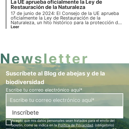
La UE aprueba oficialmente la Ley de
es su impacto en la biodiversidad y el papel clave
de la vigilancia medioambiental en este ámbito.
Restauración de la Naturaleza
17 de junio de 2024: El Consejo de la UE aprueba
oficialmente la Ley de Restauración de la
Naturaleza, un hito histórico para la protección del
medio ambiente en Europa, gracias al voto a favor
Leer
de 20 Estados miembros. Pero, ¿qué prevé la ley?
¿Qué países votaron en contra? Descubra más en
este artículo.
Newsletter
Suscríbete al Blog de abejas y de la
biodiversidad
Escribe tu correo electrónico aquí*
Inscríbete
Acepto que mis datos personales sean tratados para el envío del
boletín, como se indica en la
Política de Privacidad
. (obligatorio)