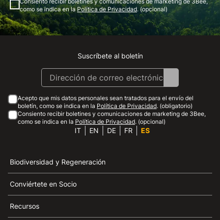
Consiento recibir boletines y comunicaciones de marketing de 3Bee,
como se indica en la
Política de Privacidad
. (opcional)
Suscríbete al boletín
Instagram
Facebook
Linkedin
Youtube
Acepto que mis datos personales sean tratados para el envío del
boletín, como se indica en la
Política de Privacidad
. (obligatorio)
Consiento recibir boletines y comunicaciones de marketing de 3Bee,
como se indica en la
Política de Privacidad
. (opcional)
IT
EN
DE
FR
ES
Biodiversidad y Regeneración
Conviértete en Socio
Recursos