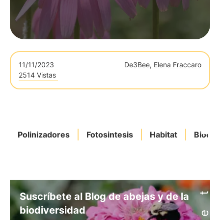
11/11/2023
De
3Bee, Elena Fraccaro
2514 Vistas
Polinizadores
Fotosintesis
Habitat
Biodiv
Suscríbete al Blog de abejas y de la
biodiversidad