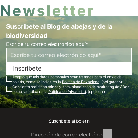
Newsletter
Suscríbete al Blog de abejas y de la
biodiversidad
Escribe tu correo electrónico aquí*
Inscríbete
Acepto que mis datos personales sean tratados para el envío del
boletín, como se indica en la
Política de Privacidad
. (obligatorio)
Consiento recibir boletines y comunicaciones de marketing de 3Bee,
como se indica en la
Política de Privacidad
. (opcional)
Suscríbete al boletín
Instagram
Facebook
Linkedin
Youtube