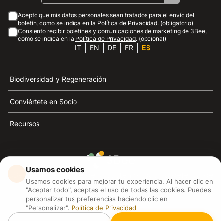
Acepto que mis datos personales sean tratados para el envío del
boletín, como se indica en la
Política de Privacidad
. (obligatorio)
Consiento recibir boletines y comunicaciones de marketing de 3Bee,
como se indica en la
Política de Privacidad
. (opcional)
IT
EN
DE
FR
ES
Biodiversidad y Regeneración
Conviértete en Socio
Recursos
Usamos cookies
3Bee es el referente de la sostenibilidad, la defensa de
Usamos cookies para mejorar tu experiencia. Al hacer clic en
las abejas y la biodiversidad
"Aceptar todo", aceptas el uso de todas las cookies. Puedes
personalizar tus preferencias haciendo clic en
"Personalizar".
Política de Privacidad
3Bee S.R.L Via Pastrengo 14, 20159, Milano (MI)
P.IVA: IT09711590969