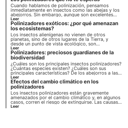
Cuando hablamos de polinización, pensamos
inmediatamente en insectos como las abejas y los
abejorros. Sin embargo, aunque son excelentes
polinizadores, estos insectos no son los únicos que
Leer
Polinizadores exóticos: ¿por qué amenazan
contribuyen a este importante servicio del
ecosistema.
los ecosistemas?
Los insectos alienígenas no vienen de otros
planetas, sino de otros lugares de la Tierra, y
desde un punto de vista ecológico, son
comparables a los extraterrestres. En este artículo
Leer
Polinizadores: preciosos guardianes de la
hablamos de qué son, cuáles son los más comunes
y descubrimos cómo podemos ayudar a los
biodiversidad
polinizadores gracias a los proyectos de 3Bee.
¿Cuáles son los principales insectos polinizadores?
¿Cuántas especies existen? ¿Cuáles son sus
principales características? De los abejorros a las
osmias, en este artículo conoceremos las
Leer
Efectos del cambio climático en los
principales especies de polinizadores, preciosos
guardianes de la biodiversidad
polinizadores
Los insectos polinizadores están gravemente
amenazados por el cambio climático y, en algunos
casos, corren el riesgo de extinguirse. Las causas
son múltiples y pueden afectar directamente a los
Leer
insectos o indirectamente a las plantas que visitan.
Pero, ¿cuáles son los efectos? Averigüémoslo en
este artículo.