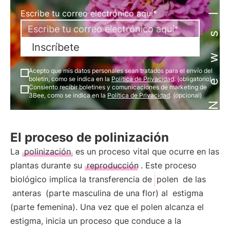
Newsletter
Escribe tu correo electrónico aquí*
Inscríbete
Acepto que mis datos personales sean tratados para el envío del
boletín, como se indica en la
Política de Privacidad
. (obligatorio)
Consiento recibir boletines y comunicaciones de marketing de
3Bee, como se indica en la
Política de Privacidad
. (opcional)
El proceso de polinización
La
polinización
es un proceso vital que ocurre en las
plantas durante su
reproducción
. Este proceso
biológico implica la transferencia de
polen
de las
anteras
(parte masculina de una flor) al
estigma
(parte femenina). Una vez que el polen alcanza el
estigma, inicia un proceso que conduce a la