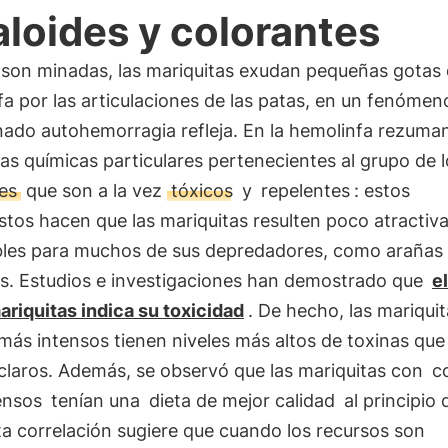
aloides y colorantes
son minadas, las mariquitas exudan pequeñas gotas
a por las articulaciones de las patas, en un fenómen
ado autohemorragia refleja. En la hemolinfa rezuma
as químicas particulares pertenecientes al grupo de l
des
que son a la vez
tóxicos
y
repelentes
: estos
tos hacen que las mariquitas resulten poco atractiva
bles para muchos de sus depredadores, como arañas
s. Estudios e investigaciones han demostrado que
e
ariquitas indica su toxicidad
. De hecho, las mariqui
más intensos tienen niveles más altos de toxinas que
claros. Además, se observó que las mariquitas con
c
ensos
tenían una
dieta de mejor calidad
al principio 
ta correlación sugiere que cuando los recursos son