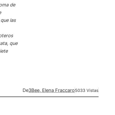
enoma de
e
que las
pteros
ata
, que
iete
De
3Bee, Elena Fraccaro
5033 Vistas