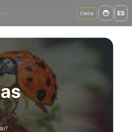
ES
.com
Cerca
las
ado?