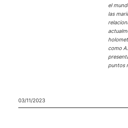
el mund
las mari
relacio
actualme
holomet
como
A.
present
puntos n
03/11/2023