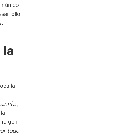
un único
esarrollo
r
.
 la
oca la
pannier
,
la
smo gen
por todo