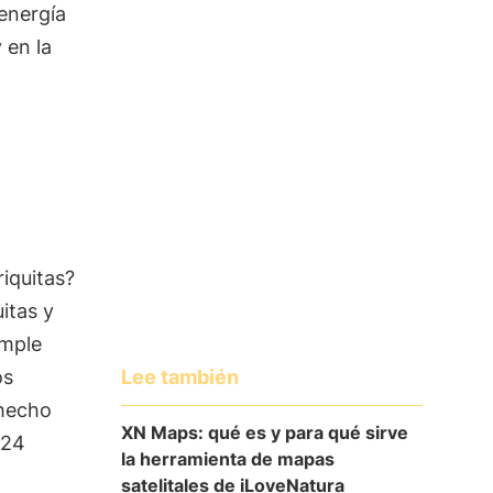
energía
 en la
iquitas?
itas y
imple
Lee también
os
 hecho
XN Maps: qué es y para qué sirve
 24
la herramienta de mapas
satelitales de iLoveNatura