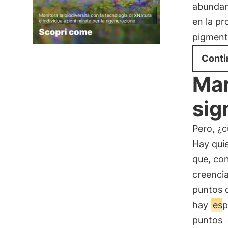
abundant
en la pr
pigment
Conti
Mar
sig
Pero, ¿c
Hay quie
que, con
creencia
puntos 
hay
esp
puntos