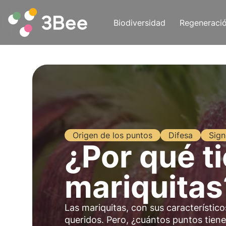
Biodiversidad
Regeneraci
Origen de los puntos
Difesa
Sign
¿Por qué t
mariquitas
Las mariquitas, con sus característic
queridos. Pero, ¿cuántos puntos tiene