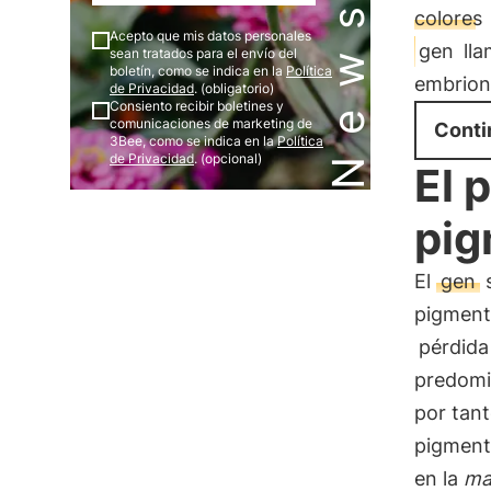
colores
Acepto que mis datos personales
gen
ll
sean tratados para el envío del
boletín, como se indica en la
Política
embriona
de Privacidad
. (obligatorio)
Consiento recibir boletines y
comunicaciones de marketing de
Conti
3Bee, como se indica en la
Política
de Privacidad
. (opcional)
El 
pig
El
gen
s
pigment
pérdida
predomin
por tan
pigmenta
en la
ma