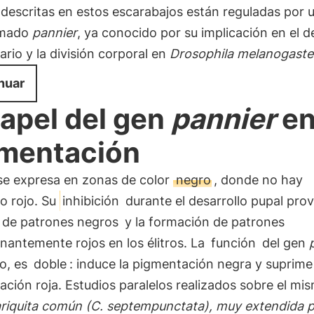
descritas en estos escarabajos están reguladas por 
amado
pannier
, ya conocido por su implicación en el d
rio y la división corporal en
Drosophila melanogaste
nuar
papel del gen
pannier
en
mentación
e expresa en zonas de color
negro
, donde no hay
o rojo. Su
inhibición
durante el desarrollo pupal prov
 de patrones negros
y la formación de patrones
antemente rojos en los élitros. La
función
del gen
to, es
doble
: induce la pigmentación negra y suprime 
ción roja. Estudios paralelos realizados sobre el mi
riquita común (
C. septempunctata
), muy extendida 