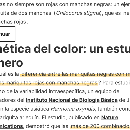
tas no siempre son rojas con manchas negras: un eje
uita de dos manchas
(
Chilocorus stigma
), que es
ne
chas rojas
.
nuar
ética del color: un est
nero
uál es la
diferencia entre las mariquitas negras con
las mariquitas rojas con manchas negras
? Para estudi
 de la variabilidad intraespecífica, un equipo de
gadores del
Instituto Nacional de Biología Básica
de J
n la especie asiática
Harmonia axyridis
, también con
iquita arlequín. El estudio, publicado en
Nature
ications
, demostró que las
más de 200 combinacio