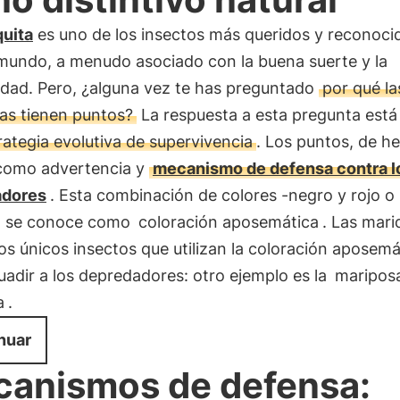
quita
es uno de los insectos más queridos y reconoci
 mundo, a menudo asociado con la buena suerte y la
idad. Pero, ¿alguna vez te has preguntado
por qué la
tas tienen puntos?
La respuesta a esta pregunta está 
rategia evolutiva de supervivencia
. Los puntos, de h
como advertencia y
mecanismo de defensa contra l
adores
. Esta combinación de colores -negro y rojo o
- se conoce como
coloración aposemática
. Las mari
os únicos insectos que utilizan la coloración aposemá
uadir a los depredadores: otro ejemplo es la
maripos
a
.
nuar
anismos de defensa: