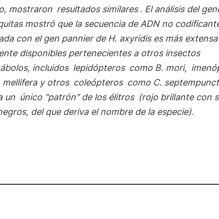
o, mostraron
resultados similares
. El análisis del g
quitas mostró que la secuencia de ADN no codificant
nada con el gen
pannier
de
H. axyridis
es más extensa 
nte disponibles pertenecientes a otros insectos
ábolos, incluidos
lepidópteros
como
B. mori
,
imenó
 mellifera
y otros
coleópteros
como
C. septempunct
a un
único "patrón" de los élitros
(rojo brillante con s
egros, del que deriva el nombre de la especie).