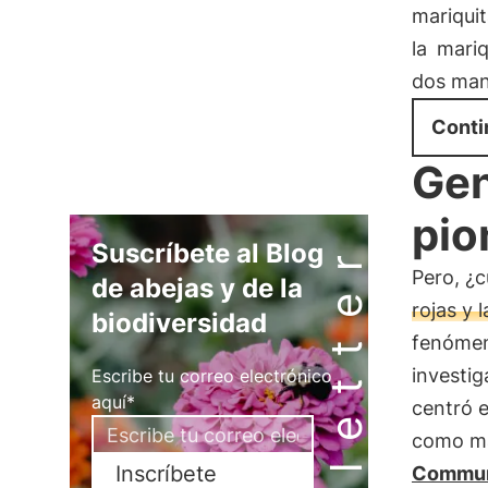
mariqui
la
mariq
dos man
Conti
Gen
pio
Newsletter
Suscríbete al Blog
Pero, ¿c
de abejas y de la
rojas y 
biodiversidad
fenómeno
investi
Escribe tu correo electrónico
aquí*
centró e
como mar
Inscríbete
Commun