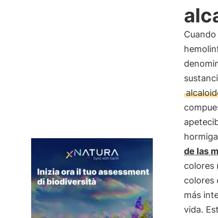
alc
Cuando 
hemolinf
denomin
sustanci
alcaloi
compues
apeteci
hormiga
de las m
colores 
colores 
más int
vida. Es