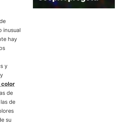
 de
o inusual
nte hay
os
s y
 y
l color
tas de
 las de
olores
de su