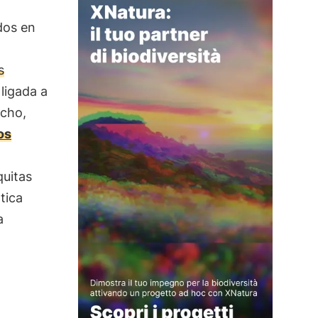
dos en
s
ligada a
echo,
os
quitas
tica
a