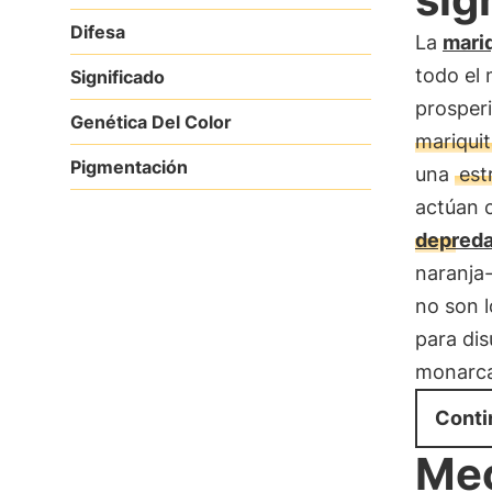
Difesa
La
mari
todo el
Significado
prosper
Genética Del Color
mariqui
Pigmentación
una
est
actúan 
depred
naranja
no son l
para dis
monarc
Conti
Mec