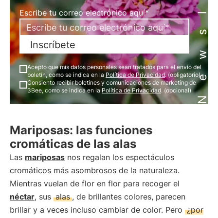
Newsletter
Escribe tu correo electrónico aquí*
Inscríbete
Acepto que mis datos personales sean tratados para el envío del
boletín, como se indica en la
Política de Privacidad
. (obligatorio)
Consiento recibir boletines y comunicaciones de marketing de
3Bee, como se indica en la
Política de Privacidad
. (opcional)
Mariposas: las funciones
cromáticas de las alas
Las
mariposas
nos regalan los espectáculos
cromáticos más asombrosos de la naturaleza.
Mientras vuelan de flor en flor para recoger el
néctar
, sus
alas
, de brillantes colores, parecen
brillar y a veces incluso cambiar de color. Pero
¿por