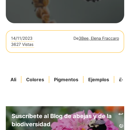
14/11/2023
De
3Bee, Elena Fraccaro
3627 Vistas
Ali
Colores
Pigmentos
Ejemplos
Evol
Suscríbete al Blog de abejas y de la
biodiversidad