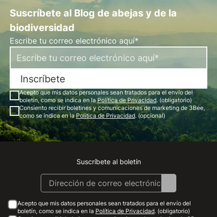
Suscríbete al Blog de abejas y de la
biodiversidad
Escribe tu correo electrónico aquí*
Inscríbete
Acepto que mis datos personales sean tratados para el envío del
boletín, como se indica en la
Política de Privacidad
. (obligatorio)
Consiento recibir boletines y comunicaciones de marketing de 3Bee,
como se indica en la
Política de Privacidad
. (opcional)
Suscríbete al boletín
Instagram
Facebook
Linkedin
Youtube
Acepto que mis datos personales sean tratados para el envío del
boletín, como se indica en la
Política de Privacidad
. (obligatorio)