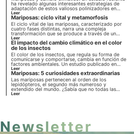
ha revelado algunas interesantes estrategias de
adaptación de estos valiosos polinizadores en
España y el Reino Unido. Más información en este
Leer
Mariposas: ciclo vital y metamorfosis
artículo sobre los resultados de la investigación y
sus implicaciones para la biodiversidad.
El ciclo vital de las mariposas, caracterizado por
cuatro fases distintas, narra una compleja
transformación que se produce a través de un
fenómeno llamado metamorfosis. Aprende más
Leer
El impacto del cambio climático en el color
sobre la dinámica de este proceso en este artículo
y descubre un dato interesante sobre la memoria
de los insectos
de las mariposas.
El color de los insectos, que regula su forma de
comunicarse y comportarse, cambia en función de
factores ambientales. Un estudio publicado en
Ecology & Evolution examina cómo el cambio
Leer
Mariposas: 5 curiosidades extraordinarias
climático afecta a estos colores, influyendo en la
comunicación, la reproducción y las adaptaciones
Las mariposas pertenecen al orden de los
fisiológicas.
lepidópteros, el segundo más numeroso y
extendido del mundo. ¿Sabía que no todas las
mariposas son inofensivas? ¿Y que algunas se
Leer
hacen pasar por hormigas para sobrevivir?
Descubra en este artículo los 5 datos más
increíbles sobre las mariposas.
Newsletter