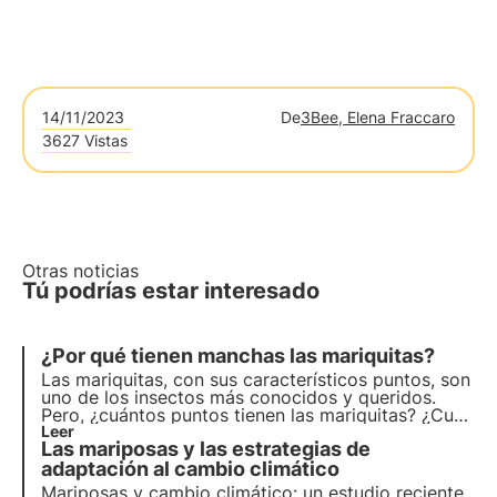
14/11/2023
De
3Bee, Elena Fraccaro
3627 Vistas
Otras noticias
Tú podrías estar interesado
¿Por qué tienen manchas las mariquitas?
Las mariquitas, con sus característicos puntos, son
uno de los insectos más conocidos y queridos.
Pero, ¿cuántos puntos tienen las mariquitas? ¿Cuál
es su función? ¿Y su significado? Con el apoyo de
Leer
Las mariposas y las estrategias de
estudios científicos, en este artículo
responderemos a las preguntas más frecuentes
adaptación al cambio climático
sobre este tema.
Mariposas y cambio climático: un estudio reciente