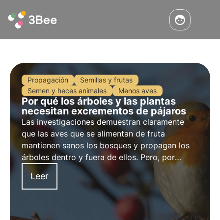
Propagación
Semillas y frutas
Semen y heces animales
Menos aves
Por qué los árboles y las plantas
necesitan excrementos de pájaros
Las investigaciones demuestran claramente
que las aves que se alimentan de fruta
mantienen sanos los bosques y propagan los
árboles dentro y fuera de ellos. Pero, por
desgracia, algunas de estas especies están en
Leer
peligro de extinción o, al menos, cada vez son
menos.