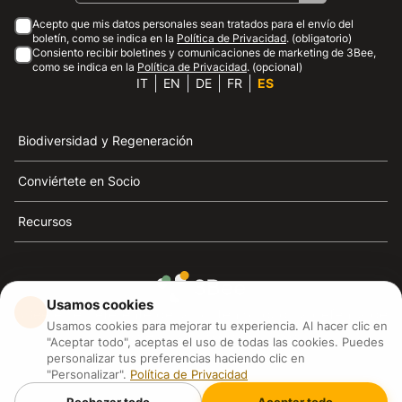
Acepto que mis datos personales sean tratados para el envío del
boletín, como se indica en la
Política de Privacidad
. (obligatorio)
Consiento recibir boletines y comunicaciones de marketing de 3Bee,
como se indica en la
Política de Privacidad
. (opcional)
IT
EN
DE
FR
ES
Biodiversidad y Regeneración
Conviértete en Socio
Recursos
Usamos cookies
3Bee es el referente de la sostenibilidad, la defensa de
Usamos cookies para mejorar tu experiencia. Al hacer clic en
las abejas y la biodiversidad
"Aceptar todo", aceptas el uso de todas las cookies. Puedes
personalizar tus preferencias haciendo clic en
"Personalizar".
Política de Privacidad
3Bee S.R.L Via Pastrengo 14, 20159, Milano (MI)
P.IVA: IT09711590969
Rechazar todo
Aceptar todo