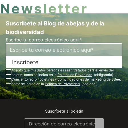
Newsletter
Suscríbete al Blog de abejas y de la
biodiversidad
Escribe tu correo electrónico aquí*
Inscríbete
Acepto que mis datos personales sean tratados para el envío del
boletín, como se indica en la
Política de Privacidad
. (obligatorio)
Consiento recibir boletines y comunicaciones de marketing de 3Bee,
como se indica en la
Política de Privacidad
. (opcional)
Suscríbete al boletín
Instagram
Facebook
Linkedin
Youtube