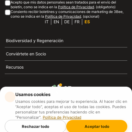
Acepto que mis datos personales sean tratados para el envío del
boletín, como se indica en la
Política de Privacidad
. (obligatorio)
Consiento recibir boletines y comunicaciones de marketing de 3Bee,
como se indica en la
Política de Privacidad
. (opcional)
IT
EN
DE
FR
ES
Biodiversidad y Regeneración
Conviértete en Socio
Recursos
Usamos cookies
3Bee es el referente de la sostenibilidad, la defensa de
Usamos cookies para mejorar tu experiencia. Al hacer clic en
las abejas y la biodiversidad
"Aceptar todo", aceptas el uso de todas las cookies. Puedes
personalizar tus preferencias haciendo clic en
"Personalizar".
Política de Privacidad
3Bee S.R.L Via Pastrengo 14, 20159, Milano (MI)
P.IVA: IT09711590969
Rechazar todo
Aceptar todo
3Bee GmbHSede legale: Oranienburger Straße 23, 10178
BerlinHR number: 256594