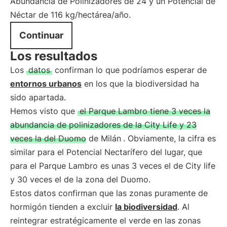
Abundancia de Polinizadores de 24 y un Potencial de
Néctar de 116 kg/hectárea/año.
Continuar
Los resultados
Los
datos
confirman lo que podríamos esperar de
entornos urbanos
en los que la biodiversidad ha
sido apartada.
Hemos visto que
el Parque Lambro tiene 3 veces la
abundancia de polinizadores de la City Life y 23
veces la del Duomo de Milán
. Obviamente, la cifra es
similar para el Potencial Nectarífero del lugar, que
para el Parque Lambro es unas 3 veces el de City life
y 30 veces el de la zona del Duomo.
Estos datos confirman que las zonas puramente de
hormigón tienden a excluir
la biodiversidad
. Al
reintegrar estratégicamente el verde en las zonas