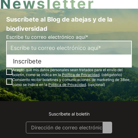
Newsletter
Suscríbete al Blog de abejas y de la
biodiversidad
Escribe tu correo electrónico aquí*
Inscríbete
Acepto que mis datos personales sean tratados para el envío del
boletín, como se indica en la
Política de Privacidad
. (obligatorio)
Consiento recibir boletines y comunicaciones de marketing de 3Bee,
como se indica en la
Política de Privacidad
. (opcional)
Suscríbete al boletín
Instagram
Facebook
Linkedin
Youtube