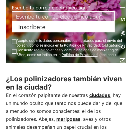
Newsletter
Escribe tu correo electrónico aquí*
Inscríbete
Acepto que mis datos personales sean tratados para el envío del
boletín, como se indica en la
Política de Privacidad
. (obligatorio)
Consiento recibir boletines y comunicaciones de marketing de
3Bee, como se indica en la
Política de Privacidad
. (opcional)
¿Los polinizadores también viven
en la ciudad?
En el corazón palpitante de nuestras
ciudades
, hay
un mundo oculto que tanto nos puede dar y del que
a menudo no somos conscientes: el de los
polinizadores. Abejas,
mariposas
, aves y otros
animales desempeñan un papel crucial en los