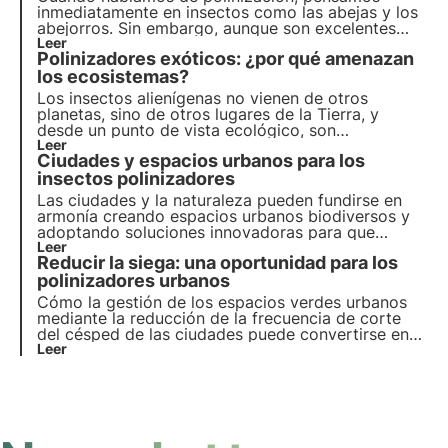
inmediatamente en insectos como las abejas y los
abejorros. Sin embargo, aunque son excelentes
polinizadores, estos insectos no son los únicos que
Leer
Polinizadores exóticos: ¿por qué amenazan
contribuyen a este importante servicio del
ecosistema.
los ecosistemas?
Los insectos alienígenas no vienen de otros
planetas, sino de otros lugares de la Tierra, y
desde un punto de vista ecológico, son
comparables a los extraterrestres. En este artículo
Leer
Ciudades y espacios urbanos para los
hablamos de qué son, cuáles son los más comunes
y descubrimos cómo podemos ayudar a los
insectos polinizadores
polinizadores gracias a los proyectos de 3Bee.
Las ciudades y la naturaleza pueden fundirse en
armonía creando espacios urbanos biodiversos y
adoptando soluciones innovadoras para que
abejas y mariposas prosperen en entornos
Leer
Reducir la siega: una oportunidad para los
urbanos. Descubra en este artículo cómo las
ciudades pueden convertirse en refugios vitales
polinizadores urbanos
para los polinizadores.
Cómo la gestión de los espacios verdes urbanos
mediante la reducción de la frecuencia de corte
del césped de las ciudades puede convertirse en
una valiosa herramienta para salvaguardar la
Leer
biodiversidad de plantas y polinizadores.