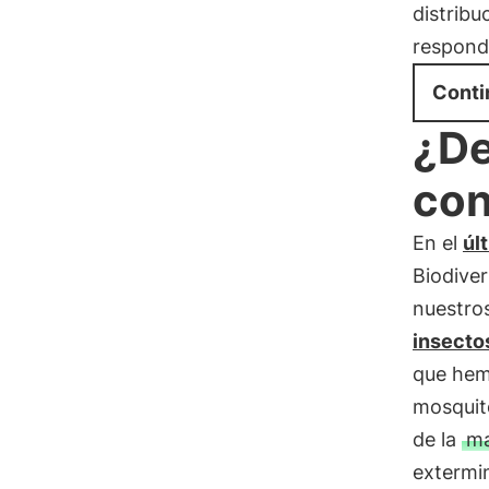
distribu
responde
Conti
¿De
con
En el
úl
Biodive
nuestros
insecto
que hem
mosquit
de la
ma
extermin