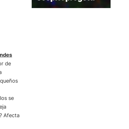
andes
or de
a
equeños
los se
eja
? Afecta