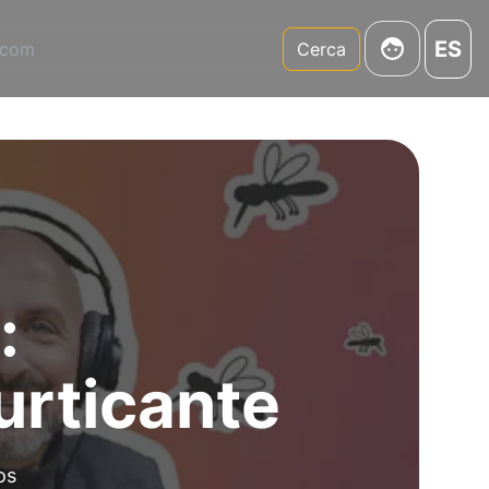
ES
.com
Cerca
:
urticante
os