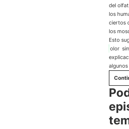
del olfa
los huma
ciertos 
los mos
Esto sug
olor
sim
explicac
algunos 
Conti
Pod
epi
te