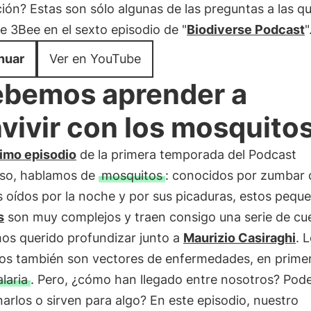
ción? Estas son sólo algunas de las preguntas a las q
 3Bee en el sexto episodio de "
Biodiverse Podcast
"
nuar
Ver en YouTube
bemos aprender a
vivir con los mosquito
timo episodio
de la primera temporada del Podcast
rso, hablamos de
mosquitos
: conocidos por zumbar 
 oídos por la noche y por sus picaduras, estos pequ
s
son muy complejos y traen consigo una serie de cu
os querido profundizar junto a
Maurizio Casiraghi
. 
os también son vectores de enfermedades, en primer
laria
. Pero, ¿cómo han llegado entre nosotros? Po
arlos o sirven para algo? En este episodio, nuestro