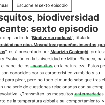
nuar
Escuche el sexto episodio
quitos, biodiversidad
icante: sexto episodio
xto episodio de "
Biodiverso podcast
", titulado
ersidad que pica. Mosquitos: pequeños insectos, gr
mas
", está presentado por
Maurizio Casiraghi
, profes
 y Evolución en la Universidad de Milán-Bicocca, par
 el papel de los
mosquitos
en la naturaleza. Estos p
 son conocidos por su característico zumbido y su
d para picar, pero no todo el mundo sabe que tras el
n una serie de cuestiones relacionadas con su compl
 evolutiva. ¿Transmiten los mosquitos
enfermedades
to de la temperatura global a su
comportamiento
y