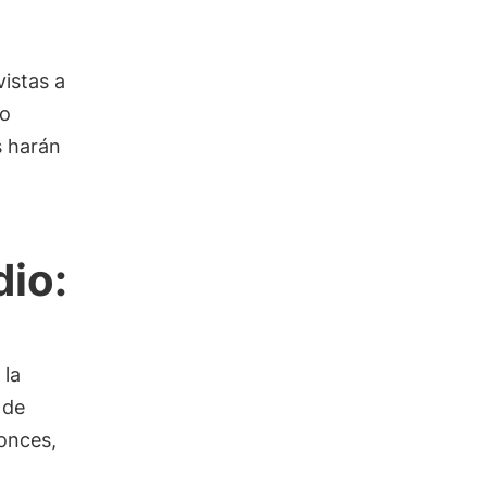
istas a
no
s harán
dio:
 la
 de
onces,