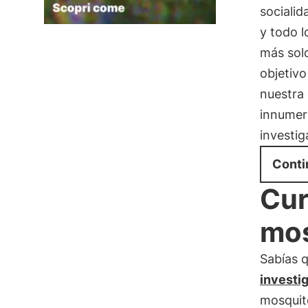
sociali
y todo 
más solo
objetivo
nuestra 
innumer
investig
Conti
Cur
mos
Sabías 
investi
mosquit