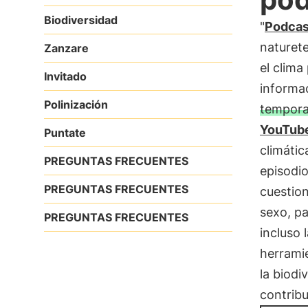
Biodiversidad
"
Podcas
naturet
Zanzare
el clima
Invitado
informa
Polinización
tempor
YouTub
Puntate
climátic
PREGUNTAS FRECUENTES
episodio
PREGUNTAS FRECUENTES
cuestio
sexo, pa
PREGUNTAS FRECUENTES
incluso 
herrami
la biodi
contrib