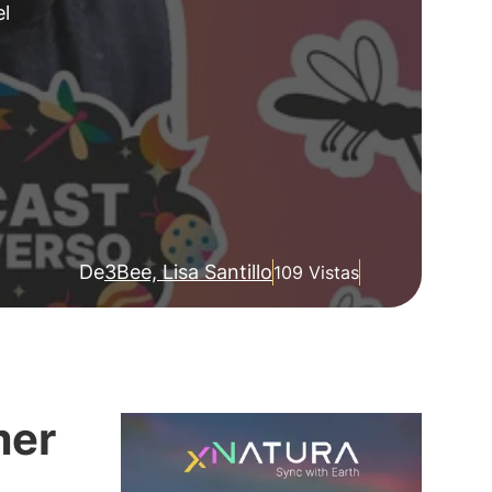
el
De
3Bee, Lisa Santillo
109 Vistas
mer