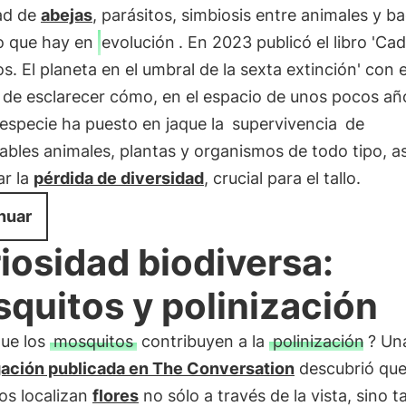
dad de
abejas
, parásitos, simbiosis entre animales y ba
lo que hay en
evolución
. En 2023 publicó el libro 'Ca
s. El planeta en el umbral de la sexta extinción' con e
 de esclarecer cómo, en el espacio de unos pocos añ
especie ha puesto en jaque la
supervivencia
de
ables animales, plantas y organismos de todo tipo, a
ar la
pérdida de diversidad
, crucial para el tallo.
nuar
iosidad biodiversa:
quitos y polinización
que los
mosquitos
contribuyen a la
polinización
? Un
gación publicada en The Conversation
descubrió que
os localizan
flores
no sólo a través de la vista, sino 