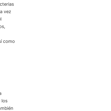
cterias
da vez
l
os,
sí como
a
 los
también