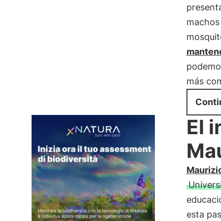
presenta
machos y
mosquit
mantene
podemos
más comp
Conti
El 
Mau
Maurizi
Univers
educaci
esta pas