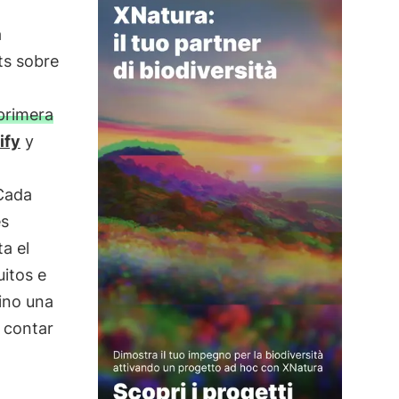
a
ts sobre
primera
ify
y
 Cada
es
a el
uitos e
sino una
 contar