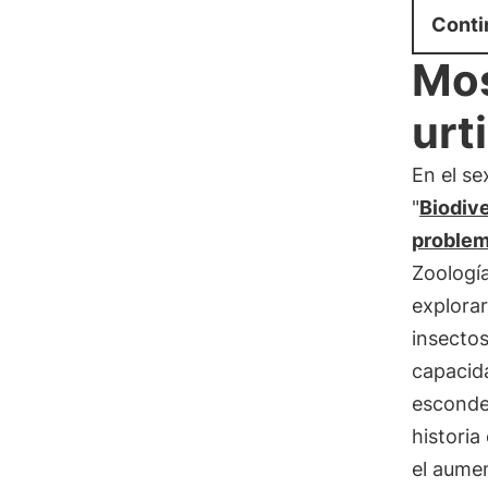
Conti
Mos
urt
En el se
"
Biodiv
proble
Zoología
explorar
insectos
capacida
esconde
historia
el aumen