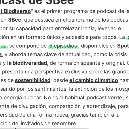
t Biodiverso
" es el primer programa de podcast de l
ech
3Bee
, que destaca en el panorama de los podcas
 por su capacidad para entrelazar ironía, levedad e
ción en un formato único y accesible para todos. La
ada
se compone de
6 episodios
, disponibles en
Spot
e
, y aborda temas clave de actualidad, como la crisis
a y
la biodiversidad
, de forma chispeante y original.
 presenta una perspectiva exclusiva sobre las grand
nes de
sostenibilidad
: desde
el cambio climático
hast
sando por los sentimientos, la extinción de los mosq
la energía nuclear. No es el habitual
podcast verde
, 
enta de divulgación, comparación y aprendizaje, para
versidad de una forma nueva, gracias también a la
ución de
invitados de renombre
.