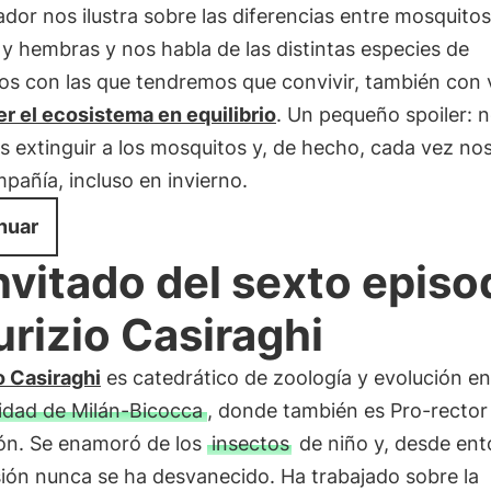
dor nos ilustra sobre las diferencias entre mosquitos
 hembras y nos habla de las distintas especies de
os con las que tendremos que convivir, también con v
r el ecosistema en equilibrio
. Un pequeño spoiler: 
 extinguir a los mosquitos y, de hecho, cada vez no
añía, incluso en invierno.
nuar
invitado del sexto episo
rizio Casiraghi
o Casiraghi
es catedrático de zoología y evolución en
idad de Milán-Bicocca
, donde también es Pro-rector
ón. Se enamoró de los
insectos
de niño y, desde ent
ión nunca se ha desvanecido. Ha trabajado sobre la