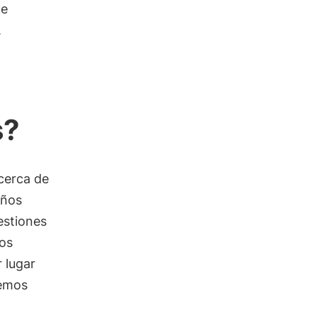
ue
.
s?
cerca de
eños
estiones
Los
 lugar
demos