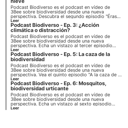
sentimientos humanos, con el presentador Stefano
nieve
Caserini.
Podcast Biodiverso es el podcast en vídeo de
3Bee sobre biodiversidad desde una nueva
perspectiva. Descubra el segundo episodio "Érase
una vez la nieve", que explora el tema de la nieve
Leer
Podcast Biodiverso - Ep. 3: ¿Acción
SOS y el turismo de montaña sostenible, con la
presentadora Sofía Farina.
climática o distracción?
Podcast Biodiverso es el podcast en vídeo de
3Bee sobre biodiversidad desde una nueva
perspectiva. Echa un vistazo al tercer episodio
"¿Acción climática o distracción?", que explora el
Leer
Podcast Biodiverso - Ep. 5: La caza de la
tema del activismo climático y las motivaciones
que hay detrás de las protestas globales, con la
biodiversidad
presentadora Marta Maroglio.
Podcast Biodiverso es el podcast en vídeo de
3Bee sobre biodiversidad desde una nueva
perspectiva. Vea el quinto episodio "A la caza de la
biodiversidad", que explora el papel de la caza en
Leer
Podcast Biodiverso - Ep. 6: Mosquitos,
la protección de la biodiversidad, con el
presentador Nicolò Mottadelli.
biodiversidad urticante
Podcast Biodiverso es el podcast en vídeo de
3Bee sobre biodiversidad desde una nueva
perspectiva. Echa un vistazo al sexto episodio
"Biodiversidad que pica. Mosquitos: pequeños
Leer
insectos, grandes problemas", que explora el papel
de los mosquitos en la naturaleza, con el
presentador Maurizio Casiraghi.