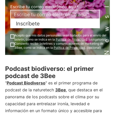
Newsletter
Escribe tu correo electrónico aquí*
Inscríbete
Acepto que mis datos personales sean tratados para el envío del
boletín, como se indica en la
Política de Privacidad
. (obligatorio)
Consiento recibir boletines y comunicaciones de marketing de
3Bee, como se indica en la
Política de Privacidad
. (opcional)
Podcast biodiverso: el primer
podcast de 3Bee
"
Podcast Biodiverso
" es el primer programa de
podcast de la naturetech
3Bee
, que destaca en el
panorama de los podcasts sobre el clima por su
capacidad para entrelazar ironía, levedad e
información en un formato único y accesible para