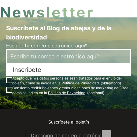
Newsletter
Suscríbete al Blog de abejas y de la
biodiversidad
Escribe tu correo electrónico aquí*
Inscríbete
Acepto que mis datos personales sean tratados para el envío del
boletín, como se indica en la
Política de Privacidad
. (obligatorio)
Consiento recibir boletines y comunicaciones de marketing de 3Bee,
como se indica en la
Política de Privacidad
. (opcional)
Suscríbete al boletín
Instagram
Facebook
Linkedin
Youtube