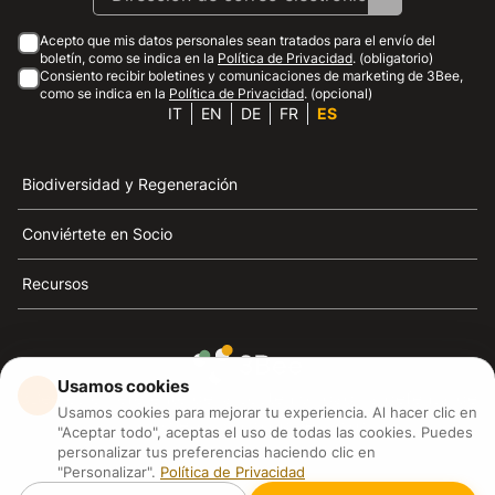
Acepto que mis datos personales sean tratados para el envío del
boletín, como se indica en la
Política de Privacidad
. (obligatorio)
Consiento recibir boletines y comunicaciones de marketing de 3Bee,
como se indica en la
Política de Privacidad
. (opcional)
IT
EN
DE
FR
ES
Biodiversidad y Regeneración
Conviértete en Socio
Recursos
Usamos cookies
3Bee es el referente de la sostenibilidad, la defensa de
Usamos cookies para mejorar tu experiencia. Al hacer clic en
las abejas y la biodiversidad
"Aceptar todo", aceptas el uso de todas las cookies. Puedes
personalizar tus preferencias haciendo clic en
"Personalizar".
Política de Privacidad
3Bee S.R.L Via Pastrengo 14, 20159, Milano (MI)
P.IVA: IT09711590969