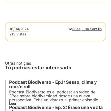
16/04/2024
De
3Bee, Lisa Santillo
213 Vistas
Otras noticias
Tú podrías estar interesado
Podcast Biodiverso - Ep.1: Sesso, clima y
rock'n'roll
Podcast Biodiverso es el podcast en vídeo de
3Bee sobre biodiversidad desde una nueva
perspectiva. Eche un vistazo al primer episodio
"Sexo, clima y rock'n'roll", que explora el impacto
Leer
Podcast Biodiverso - Ep. 2: Érase una vez la
del cambio climático en las relaciones y los