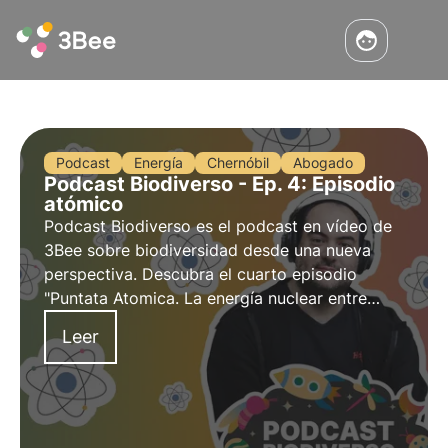
Podcast
Energía
Chernóbil
Abogado
Podcast Biodiverso - Ep. 4: Episodio
atómico
Podcast Biodiverso es el podcast en vídeo de
3Bee sobre biodiversidad desde una nueva
perspectiva. Descubra el cuarto episodio
"Puntata Atomica. La energía nuclear entre
desastres y soluciones", que explora el tema
Leer
de la energía nuclear con el presentador Luca
Romano, conocido como el Defensor del
Átomo.