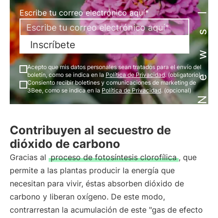
Newsletter
Escribe tu correo electrónico aquí*
Inscríbete
Acepto que mis datos personales sean tratados para el envío del
boletín, como se indica en la
Política de Privacidad
. (obligatorio)
Consiento recibir boletines y comunicaciones de marketing de
3Bee, como se indica en la
Política de Privacidad
. (opcional)
Contribuyen al secuestro de
dióxido de carbono
Gracias al
proceso de fotosíntesis clorofílica
, que
permite a las plantas producir la energía que
necesitan para vivir, éstas absorben dióxido de
carbono y liberan oxígeno. De este modo,
contrarrestan la acumulación de este "gas de efecto