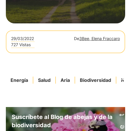
29/03/2022
De
3Bee, Elena Fraccaro
727 Vistas
Energía
Salud
Aria
Biodiversidad
Natu
Suscríbete al Blog de abejas y de la
biodiversidad