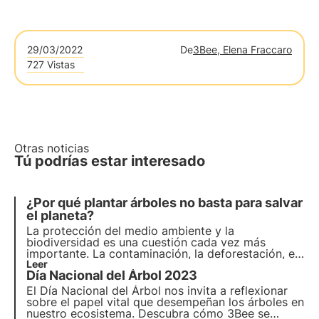
29/03/2022
De
3Bee, Elena Fraccaro
727 Vistas
Otras noticias
Tú podrías estar interesado
¿Por qué plantar árboles no basta para salvar
el planeta?
La protección del medio ambiente y la
biodiversidad es una cuestión cada vez más
importante. La contaminación, la deforestación, el
cambio climático y el aumento de los gases de
Leer
Día Nacional del Árbol 2023
efecto invernadero son algunos de los temas que
más se debaten hoy en día. Pero, ¿qué podemos
El Día Nacional del Árbol nos invita a reflexionar
hacer realmente al respecto?
sobre el papel vital que desempeñan los árboles en
nuestro ecosistema. Descubra cómo 3Bee se