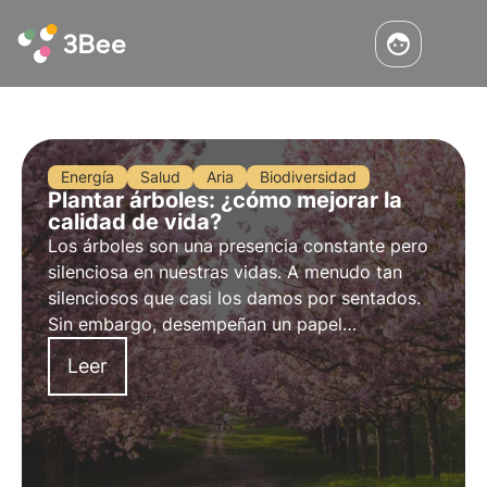
Energía
Salud
Aria
Biodiversidad
Plantar árboles: ¿cómo mejorar la
calidad de vida?
Los árboles son una presencia constante pero
silenciosa en nuestras vidas. A menudo tan
silenciosos que casi los damos por sentados.
Sin embargo, desempeñan un papel
fundamental para nosotros y para nuestro
Leer
planeta. ¿Cómo pueden mejorar nuestra
calidad de vida?