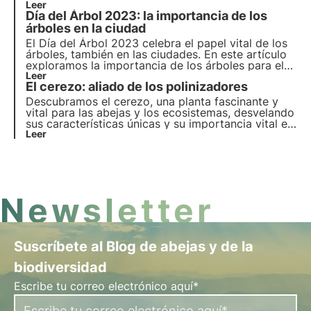
compromete concretamente a plantar árboles
Leer
Día del Árbol 2023: la importancia de los
nectaríferos para proporcionar alimento a los
insectos polinizadores y regenerar la
árboles en la ciudad
biodiversidad.
El Día del Árbol 2023 celebra el papel vital de los
árboles, también en las ciudades. En este artículo
exploramos la importancia de los árboles para el
ecosistema urbano, los beneficios para la
Leer
El cerezo: aliado de los polinizadores
biodiversidad e iniciativas innovadoras como los
Oasis de Biodiversidad de 3Bee para un futuro más
Descubramos el cerezo, una planta fascinante y
verde y biodiverso.
vital para las abejas y los ecosistemas, desvelando
sus características únicas y su importancia vital en
el mantenimiento del hábitat natural.
Leer
Newsletter
Suscríbete al Blog de abejas y de la
biodiversidad
Escribe tu correo electrónico aquí*